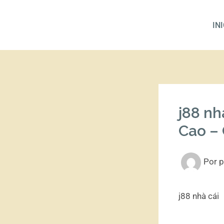
Ir
al
IN
contenido
j88 nh
Cao –
Por
p
j88 nhà cái