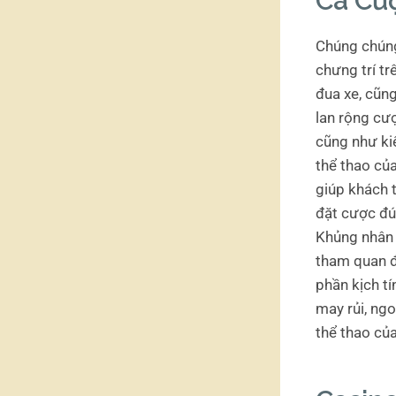
Cá Cư
Chúng chúng
chưng trí t
đua xe, cũn
lan rộng cư
cũng như ki
thể thao của
giúp khách 
đặt cược đ
Khủng nhân 
tham quan đ
phần kịch tí
may rủi, ngo
thể thao củ