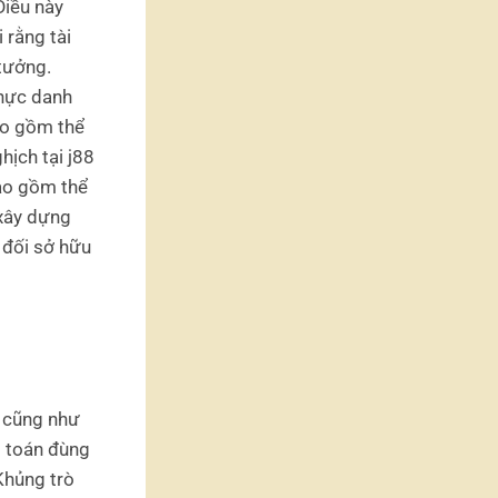
Điều này
 rằng tài
tưởng.
hực danh
ao gồm thể
hịch tại j88
ao gồm thể
 xây dựng
 đối sở hữu
g cũng như
t toán đùng
Khủng trò