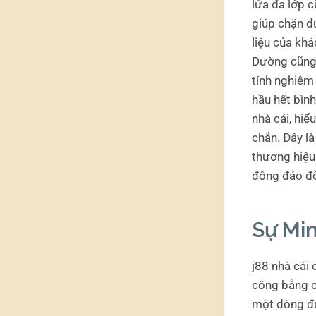
lửa đa lớp 
giúp chặn đ
liệu của kh
Dường cũng
tính nghiêm
hầu hết bình
nhà cái, hi
chắn. Đây l
thương hiệu
đông đảo đối
Sự Mi
j88 nhà cái
công bằng c
một dòng đư