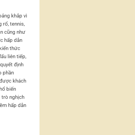
oảng khắp vì
rổ, tennis,
an cũng như
ức hấp dẫn
kiến thức
u liên tiếp,
quyết định
o phần
n được khách
hổ biến
 trò nghịch
niềm hấp dẫn