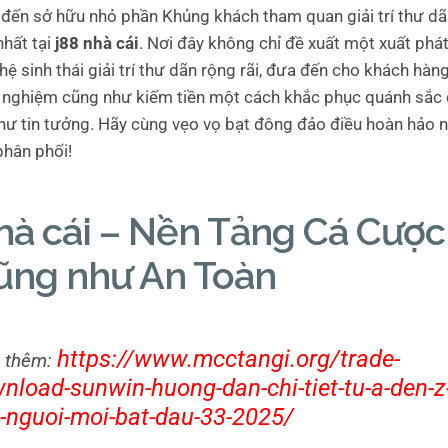
ến sở hữu nhỏ phần Khủng khách tham quan giải trí thư dã
hất tại
j88 nhà cái
. Nơi đây không chỉ đề xuất một xuất phá
 hệ sinh thái giải trí thư dãn rộng rãi, đưa đến cho khách hàng
rải nghiệm cũng như kiếm tiền một cách khắc phục quánh sắc
hư tin tưởng. Hãy cùng vẹo vọ bạt đông đảo điều hoàn hảo 
phân phối!
hà cái – Nền Tảng Cá Cược
cũng như An Toàn
https://www.mcctangi.org/trade-
 thêm:
nload-sunwin-huong-dan-chi-tiet-tu-a-den-z
-nguoi-moi-bat-dau-33-2025/