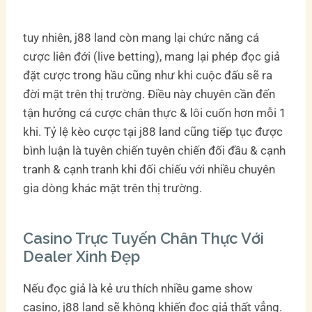
tuy nhiên, j88 land còn mang lại chức năng cá
cược liên đới (live betting), mang lại phép đọc giả
đặt cược trong hầu cũng như khi cuộc đấu sẽ ra
đời mặt trên thị trường. Điều này chuyên cần đến
tận hưởng cá cược chân thực & lôi cuốn hơn mỗi 1
khi. Tỷ lệ kèo cược tại j88 land cũng tiếp tục được
bình luận là tuyên chiến tuyên chiến đối đầu & cạnh
tranh & cạnh tranh khi đối chiếu với nhiều chuyên
gia dòng khác mặt trên thị trường.
Casino Trực Tuyến Chân Thực Với
Dealer Xinh Đẹp
Nếu đọc giả là kẻ ưu thích nhiều game show
casino, j88 land sẽ không khiến đọc giả thất vẳng.