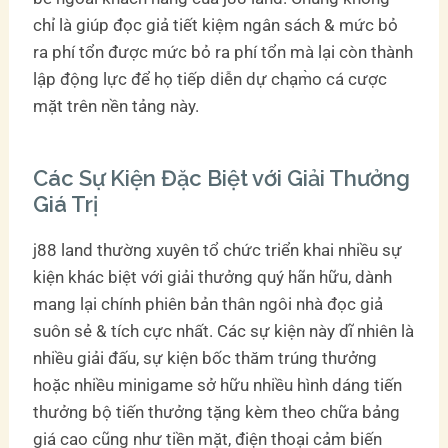
chỉ là giúp đọc giả tiết kiệm ngân sách & mức bỏ
ra phí tổn được mức bỏ ra phí tổn mà lại còn thành
lập động lực để họ tiếp diễn dự chạm̀o cá cược
mặt trên nền tảng này.
Các Sự Kiện Đặc Biệt với Giải Thưởng
Giá Trị
j88 land thường xuyên tổ chức triển khai nhiều sự
kiện khác biệt với giải thưởng quý hãn hữu, dành
mang lại chính phiên bản thân ngôi nhà đọc giả
suôn sẻ & tích cực nhất. Các sự kiện này dĩ nhiên là
nhiều giải đấu, sự kiện bốc thăm trúng thưởng
hoặc nhiều minigame sở hữu nhiều hình dáng tiến
thưởng bộ tiến thưởng tặng kèm theo chữa bảng
giá cao cũng như tiền mặt, điện thoại cảm biến