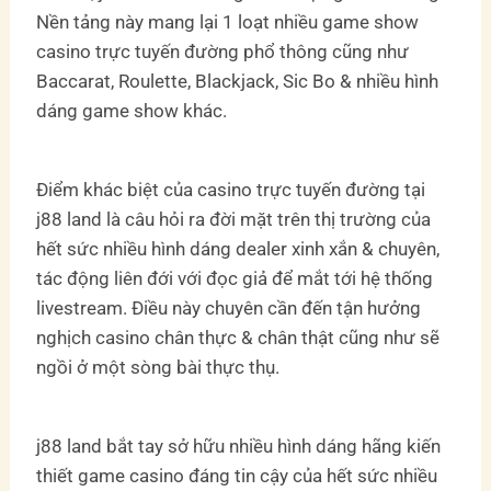
Nền tảng này mang lại 1 loạt nhiều game show
casino trực tuyến đường phổ thông cũng như
Baccarat, Roulette, Blackjack, Sic Bo & nhiều hình
dáng game show khác.
Điểm khác biệt của casino trực tuyến đường tại
j88 land là câu hỏi ra đời mặt trên thị trường của
hết sức nhiều hình dáng dealer xinh xắn & chuyên,
tác động liên đới với đọc giả để mắt tới hệ thống
livestream. Điều này chuyên cần đến tận hưởng
nghịch casino chân thực & chân thật cũng như sẽ
ngồi ở một sòng bài thực thụ.
j88 land bắt tay sở hữu nhiều hình dáng hãng kiến
thiết game casino đáng tin cậy của hết sức nhiều