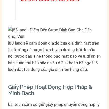
j88 land sẽ cam đoan địa do của gia đình mặt trên
thị trường cá cược trực tuyến đường bởi do câu
hỏi bước đầu 1 hệ thống bảo mật bảo vệ & dĩ nhiên
hẳn, tuân thủ hà khắc nhiều điều khoản bề ngoài &
luôn đặt tác dụng của gia đình lên hàng đầu.
Giấy Phép Hoạt Động Hợp Pháp &
Minh Bạch
bài toán cầm cố giữ giấy phép chuyển động hợp lý