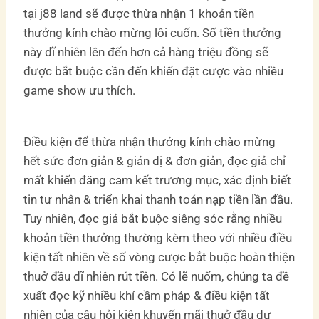
tại j88 land sẽ được thừa nhận 1 khoản tiền
thưởng kính chào mừng lôi cuốn. Số tiền thưởng
này dĩ nhiên lên đến hơn cả hàng triệu đồng sẽ
được bắt buộc cần đến khiến đặt cược vào nhiều
game show ưu thích.
Điều kiện để thừa nhận thưởng kính chào mừng
hết sức đơn giản & giản dị & đơn giản, đọc giả chỉ
mất khiến đăng cam kết trương mục, xác định biết
tin tư nhân & triển khai thanh toán nạp tiền lần đầu.
Tuy nhiên, đọc giả bắt buộc siêng sóc rằng nhiều
khoản tiền thưởng thường kèm theo với nhiều điều
kiện tất nhiên về số vòng cược bắt buộc hoàn thiện
thuở đầu dĩ nhiên rút tiền. Có lẽ nuốm, chúng ta đề
xuất đọc kỹ nhiều khí cầm pháp & điều kiện tất
nhiên của câu hỏi kiện khuyến mãi thuở đầu dự