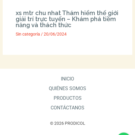
xs mtr chu nhat Thám hiểm thế giới
giải trí trực tuyến – Khám phá tiềm
năng và thách thức
Sin categoría
/
20/06/2024
INICIO
QUIÉNES SOMOS
PRODUCTOS
CONTÁCTANOS
© 2026 PRODICOL