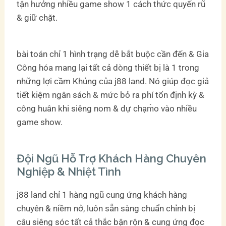
tận hưởng nhiều game show 1 cách thức quyến rũ
& giữ chặt.
bài toán chỉ 1 hình trạng dễ bắt buộc cần đến & Gia
Công hóa mang lại tất cả dòng thiết bị là 1 trong
những lợi cầm Khủng của j88 land. Nó giúp đọc giả
tiết kiệm ngân sách & mức bỏ ra phí tổn định kỳ &
công huân khi siêng nom & dự chạm̀o vào nhiều
game show.
Đội Ngũ Hỗ Trợ Khách Hàng Chuyên
Nghiệp & Nhiệt Tình
j88 land chỉ 1 hàng ngũ cung ứng khách hàng
chuyên & niềm nở, luôn sẵn sàng chuẩn chỉnh bị
câu siêng sóc tất cả thắc bận rộn & cung ứng đọc