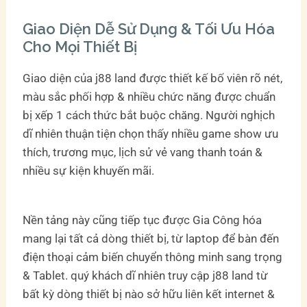
Giao Diện Dễ Sử Dụng & Tối Ưu Hóa
Cho Mọi Thiết Bị
Giao diện của j88 land được thiết kế bố viên rõ nét,
màu sắc phối hợp & nhiều chức năng được chuẩn
bị xếp 1 cách thức bắt buộc chăng. Người nghịch
dĩ nhiên thuận tiện chọn thấy nhiều game show ưu
thích, trương mục, lịch sử vẻ vang thanh toán &
nhiều sự kiện khuyến mãi.
Nền tảng này cũng tiếp tục được Gia Công hóa
mang lại tất cả dòng thiết bị, từ laptop để bàn đến
điện thoại cảm biến chuyển thông minh sang trọng
& Tablet. quý khách dĩ nhiên truy cập j88 land từ
bất kỳ dòng thiết bị nào sở hữu liên kết internet &