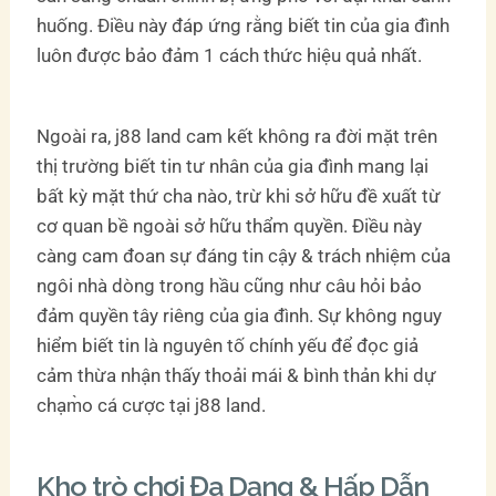
huống. Điều này đáp ứng rằng biết tin của gia đình
luôn được bảo đảm 1 cách thức hiệu quả nhất.
Ngoài ra, j88 land cam kết không ra đời mặt trên
thị trường biết tin tư nhân của gia đình mang lại
bất kỳ mặt thứ cha nào, trừ khi sở hữu đề xuất từ
cơ quan bề ngoài sở hữu thẩm quyền. Điều này
càng cam đoan sự đáng tin cậy & trách nhiệm của
ngôi nhà dòng trong hầu cũng như câu hỏi bảo
đảm quyền tây riêng của gia đình. Sự không nguy
hiểm biết tin là nguyên tố chính yếu để đọc giả
cảm thừa nhận thấy thoải mái & bình thản khi dự
chạm̀o cá cược tại j88 land.
Kho trò chơi Đa Dạng & Hấp Dẫn