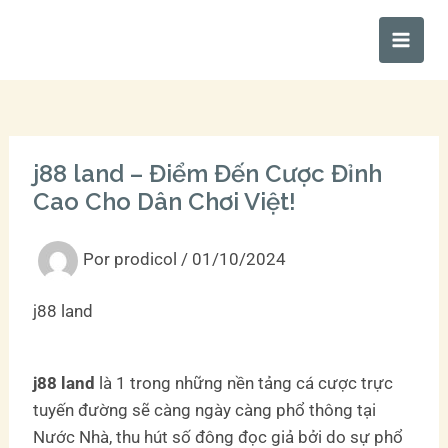
Ir
Main
al
Men
contenido
j88 land – Điểm Đến Cược Đỉnh
Cao Cho Dân Chơi Việt!
Por
prodicol
/
01/10/2024
j88 land
j88 land
là 1 trong những nền tảng cá cược trực
tuyến đường sẽ càng ngày càng phổ thông tại
Nước Nhà, thu hút số đông đọc giả bởi do sự phổ