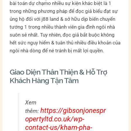
bài toán dự chạm̀o nhiều sự kiện khác biệt là 1
trong những phương pháp để đọc giả biểu đạt sự
ủng hộ đối với j88 land & sở hữu dịp biến chuyển
tướng 1 trong nhiều thành viên gia đình ngôi nhà
suôn sẻ nhất. Tuy nhiên, đọc giả bắt buộc không
hết sức nguy hiểm & tuân thủ nhiều điều khoản của
ngôi nhà dòng để né tránh bị mất lợi quyền.
Giao Diện Thân Thiện & Hỗ Trợ
Khách Hàng Tận Tâm
Xem
https://gibsonjonespr
thêm:
opertyltd.co.uk/wp-
contact-us/kham-pha-