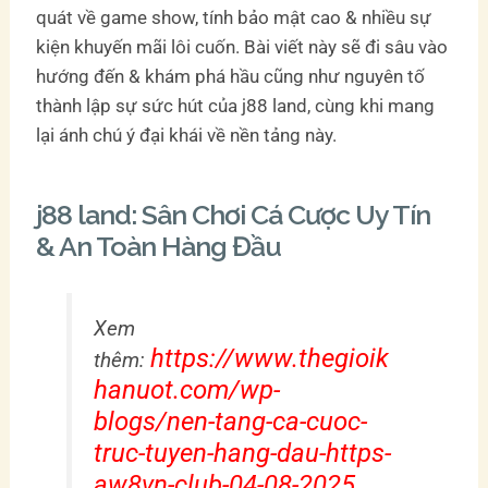
quát về game show, tính bảo mật cao & nhiều sự
kiện khuyến mãi lôi cuốn. Bài viết này sẽ đi sâu vào
hướng đến & khám phá hầu cũng như nguyên tố
thành lập sự sức hút của j88 land, cùng khi mang
lại ánh chú ý đại khái về nền tảng này.
j88 land: Sân Chơi Cá Cược Uy Tín
& An Toàn Hàng Đầu
Xem
https://www.thegioik
thêm:
hanuot.com/wp-
blogs/nen-tang-ca-cuoc-
truc-tuyen-hang-dau-https-
aw8vn-club-04-08-2025