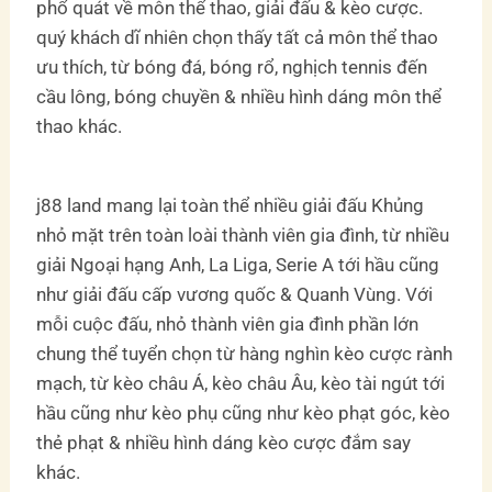
phổ quát về môn thể thao, giải đấu & kèo cược.
quý khách dĩ nhiên chọn thấy tất cả môn thể thao
ưu thích, từ bóng đá, bóng rổ, nghịch tennis đến
cầu lông, bóng chuyền & nhiều hình dáng môn thể
thao khác.
j88 land mang lại toàn thể nhiều giải đấu Khủng
nhỏ mặt trên toàn loài thành viên gia đình, từ nhiều
giải Ngoại hạng Anh, La Liga, Serie A tới hầu cũng
như giải đấu cấp vương quốc & Quanh Vùng. Với
mỗi cuộc đấu, nhỏ thành viên gia đình phần lớn
chung thể tuyển chọn từ hàng nghìn kèo cược rành
mạch, từ kèo châu Á, kèo châu Âu, kèo tài ngút tới
hầu cũng như kèo phụ cũng như kèo phạt góc, kèo
thẻ phạt & nhiều hình dáng kèo cược đắm say
khác.