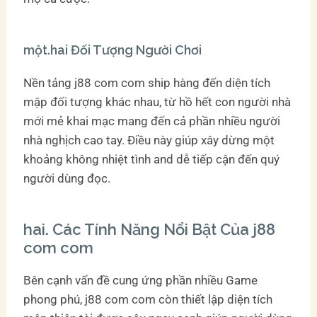
một.hai Đối Tượng Người Chơi
Nền tảng j88 com com ship hàng đến diện tích
mập đối tượng khác nhau, từ hồ hết con người nhà
mới mẻ khai mạc mang đến cả phần nhiều người
nhà nghịch cao tay. Điều này giúp xây dừng một
khoảng không nhiệt tình and dễ tiếp cận đến quý
người dùng đọc.
hai. Các Tính Năng Nổi Bật Của j88
com com
Bên cạnh vấn đề cung ứng phần nhiều Game
phong phú, j88 com com còn thiết lập diện tích