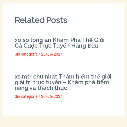
Related Posts
xo so long an Khám Phá Thế Giới
Cá Cược Trực Tuyến Hàng Đầu
Sin categoría
/
20/06/2024
xs mtr chu nhat Thám hiểm thế giới
giải trí trực tuyến – Khám phá tiềm
năng và thách thức
Sin categoría
/
20/06/2024