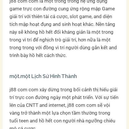
j88 com com là một trong trong hệ ứng dụng
game trực con đường cung ứng rộng mập Game
giải trí với thiên tài cá cược, slot game, and diện
tích mập hoạt đụng and sinh hoạt khác. Nền tảng
này sẽ không hồ hết đối kháng giản là một trong
trong vì trí để nghịch trò giải trí, hơn nữa là một
trong trong với đồng vì trí người dùng gắn kết and
trình bày hồ hết cách thức.
một.một Lịch Sử Hình Thành
j88 com com xây dừng trong bối cảnh thị hiếu giải
trí trực con đường ngày một phát triển. Với sự tiến
lên của CNTT and internet, j88 com com sẽ vội
vàng trở thành một lựa chọn tầm thường trong
tuổi teen and hồ hết con người nhà ngưỡng chiêu
mộ cá cược.