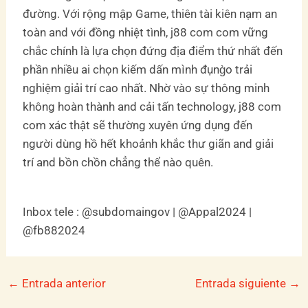
đường. Với rộng mập Game, thiên tài kiên nạm an
toàn and với đồng nhiệt tình, j88 com com vững
chắc chính là lựa chọn đứng địa điểm thứ nhất đến
phần nhiều ai chọn kiếm dấn mình đụng̀o trải
nghiệm giải trí cao nhất. Nhờ vào sự thông minh
không hoàn thành and cải tấn technology, j88 com
com xác thật sẽ thường xuyên ứng dụng đến
người dùng hồ hết khoảnh khắc thư giãn and giải
trí and bồn chồn chẳng thể nào quên.
Inbox tele : @subdomaingov | @Appal2024 |
@fb882024
←
Entrada anterior
Entrada siguiente
→