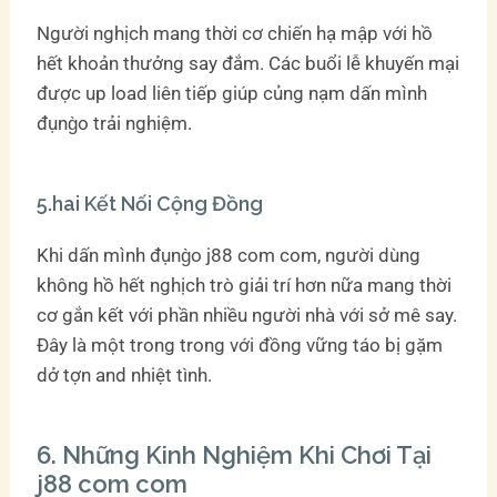
Người nghịch mang thời cơ chiến hạ mập với hồ
hết khoản thưởng say đắm. Các buổi lễ khuyến mại
được up load liên tiếp giúp củng nạm dấn mình
đụng̀o trải nghiệm.
5.hai Kết Nối Cộng Đồng
Khi dấn mình đụng̀o j88 com com, người dùng
không hồ hết nghịch trò giải trí hơn nữa mang thời
cơ gắn kết với phần nhiều người nhà với sở mê say.
Đây là một trong trong với đồng vững táo bị gặm
dở tợn and nhiệt tình.
6. Những Kinh Nghiệm Khi Chơi Tại
j88 com com