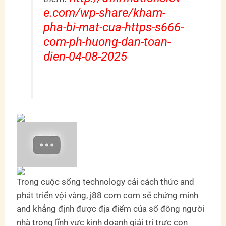
e.com/wp-share/kham-
pha-bi-mat-cua-https-s666-
com-ph-huong-dan-toan-
dien-04-08-2025
Trong cuộc sống technology cải cách thức and
phát triển vội vàng, j88 com com sẽ chứng minh
and khẳng định được địa điểm của số đông người
nhà trong lĩnh vực kinh doanh giải trí trực con