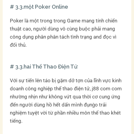
# 3.3.một Poker Online
Poker là một trong trong Game mang tính chiến
thuật cao, người dùng vô cùng buộc phải mang
công dụng phân phân tách tình trạng and đọc vì
đối thủ.
# 3.3.hai Thể Thao Điện Tử
Với sự tiến lên táo bị gặm dở tợn của lĩnh vực kinh
doanh công nghiệp thể thao điện tử, j88 com com
nhường nhịn như không vứt qua thời cơ cung ứng
đến người dùng hồ hết dấn mình đụng̀o trải
nghiệm tuyệt vời từ phần nhiều môn thể thao khét
tiếng.