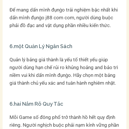
Để mang dấn mình đụng̀o trải nghiệm bậc nhất khi
dấn mình đụng̀o j88 com com, người dùng buộc
phải đồ đạc and vật dụng phần nhiều kiến thức.
6.một Quản Lý Ngân Sách
Quản lý bảng giá thành là yếu tố thiết yếu giúp
người dùng hạn chế rủi ro khủng hoảng and bảo trì
niềm vui khi dấn mình đụng̀o. Hãy chọn một bảng
giá thành chủ yếu xác and tuân hành nghiêm nhặt.
6.hai Nắm Rõ Quy Tắc
Mỗi Game số đông phổ trở thành hồ hết quy định
riêng. Người nghịch buộc phải nạm kỉnh vững phần