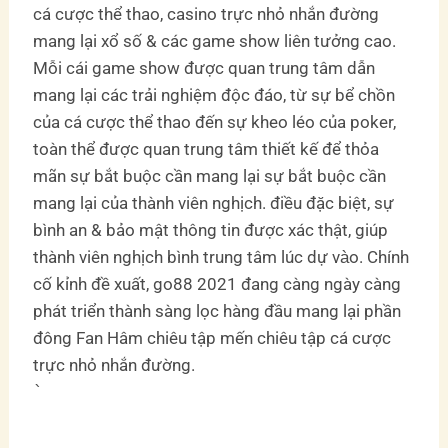
cá cược thể thao, casino trực nhỏ nhắn đường
mang lại xổ số & các game show liên tưởng cao.
Mỗi cái game show được quan trung tâm dẫn
mang lại các trải nghiệm độc đáo, từ sự bể chồn
của cá cược thể thao đến sự kheo léo của poker,
toàn thể được quan trung tâm thiết kế để thỏa
mãn sự bắt buộc cần mang lại sự bắt buộc cần
mang lại của thành viên nghịch. điều đặc biệt, sự
bình an & bảo mật thông tin được xác thật, giúp
thành viên nghịch bình trung tâm lúc dự vào. Chính
cố kỉnh đề xuất, go88 2021 đang càng ngày càng
phát triển thành sàng lọc hàng đầu mang lại phần
đông Fan Hâm chiêu tập mến chiêu tập cá cược
trực nhỏ nhắn đường.
`