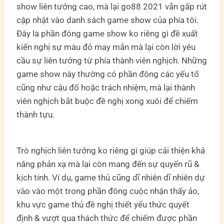
show liên tưởng cao, mà lại go88 2021 vẫn gấp rút
cập nhật vào danh sách game show của phía tôi.
Đây là phần đông game show ko riêng gì đề xuất
kiến nghị sự màu đỏ may mắn mà lại còn lời yêu
cầu sự liên tưởng từ phía thành viên nghịch. Những
game show này thường có phần đông các yếu tố
cũng như câu đố hoặc trách nhiệm, mà lại thành
viên nghịch bắt buộc đề nghị xong xuôi để chiếm
thành tựu.
Trò nghịch liên tưởng ko riêng gì giúp cải thiện khả
năng phản xạ mà lại còn mang đến sự quyến rũ &
kịch tính. Ví dụ, game thủ cũng dĩ nhiên dĩ nhiên dự
vào vào một trong phần đông cuộc nhận thấy ảo,
khu vực game thủ đề nghị thiết yếu thức quyết
định & vượt qua thách thức để chiếm được phần