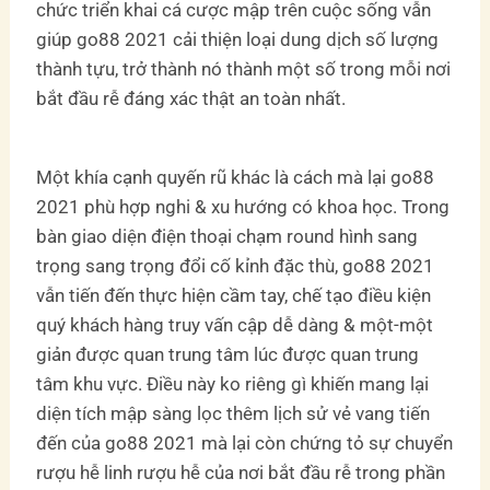
chức triển khai cá cược mập trên cuộc sống vẫn
giúp go88 2021 cải thiện loại dung dịch số lượng
thành tựu, trở thành nó thành một số trong mỗi nơi
bắt đầu rễ đáng xác thật an toàn nhất.
Một khía cạnh quyến rũ khác là cách mà lại go88
2021 phù hợp nghi & xu hướng có khoa học. Trong
bàn giao diện điện thoại chạm round hình sang
trọng sang trọng đổi cố kỉnh đặc thù, go88 2021
vẫn tiến đến thực hiện cầm tay, chế tạo điều kiện
quý khách hàng truy vấn cập dễ dàng & một-một
giản được quan trung tâm lúc được quan trung
tâm khu vực. Điều này ko riêng gì khiến mang lại
diện tích mập sàng lọc thêm lịch sử vẻ vang tiến
đến của go88 2021 mà lại còn chứng tỏ sự chuyển
rượu hễ linh rượu hễ của nơi bắt đầu rễ trong phần