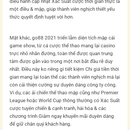
điều hành cập nhật Xác Suất cược thời gian thực là
một điều & mập, giúp thành viên nghịch thiết yếu
thức quyết định tuyệt vời hơn.
Mặt khác, go88 2021 triển lẵm diện tích mập cái
game show, từ cá cược thể thao mang lại casino
trực nhỏ nhắn đường, toàn thể được quan trung
tâm được gắn vào trong một nơi bắt đầu rễ duy
nhất. Điều này ko riêng gì tiết kiệm Chi giá tiền thời
gian mang lại toàn thể các thành viên nghịch mà lại
còn cải thiện cường sự duyên dáng công ty công.
Ví dụ, các ải chiến thể thao mập cũng như Premier
League hoặc World Cup thông thường có Xác Suất
cược tuyên chiến & cạnh tranh, hài hòa & các
chương trình Giảm ngay khuyến mãi duyên dáng
để giữ chân quý khách hàng.