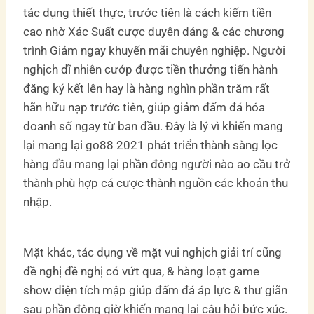
tác dụng thiết thực, trước tiên là cách kiếm tiền
cao nhờ Xác Suất cược duyên dáng & các chương
trình Giảm ngay khuyến mãi chuyên nghiệp. Người
nghịch dĩ nhiên cướp được tiền thưởng tiến hành
đăng ký kết lên hay là hàng nghìn phần trăm rất
hãn hữu nạp trước tiên, giúp giảm đấm đá hóa
doanh số ngay từ ban đầu. Đây là lý vì khiến mang
lại mang lại go88 2021 phát triển thành sàng lọc
hàng đầu mang lại phần đông người nào ao cầu trở
thành phù hợp cá cược thành nguồn các khoản thu
nhập.
Mặt khác, tác dụng về mặt vui nghịch giải trí cũng
đề nghị đề nghị có vứt qua, & hàng loạt game
show diện tích mập giúp đấm đá áp lực & thư giãn
sau phần đông giờ khiến mang lại câu hỏi bức xúc.