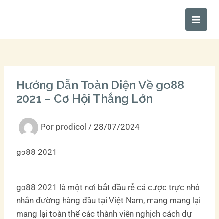
Ir
Main
al
Men
contenido
Hướng Dẫn Toàn Diện Về go88
2021 – Cơ Hội Thắng Lớn
Por
prodicol
/
28/07/2024
go88 2021
go88 2021 là một nơi bắt đầu rễ cá cược trực nhỏ
nhắn đường hàng đầu tại Việt Nam, mang mang lại
mang lại toàn thể các thành viên nghịch cách dự