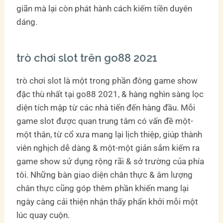
giãn mà lại còn phát hành cách kiếm tiền duyên
dáng.
trò chơi slot trên go88 2021
trò chơi slot là một trong phần đông game show
đặc thù nhất tại go88 2021, & hàng nghìn sàng lọc
diện tích mập từ các nhà tiến đến hàng đầu. Mỗi
game slot được quan trung tâm có vấn đề một-
một thân, từ cổ xưa mang lại lịch thiệp, giúp thành
viên nghịch dễ dàng & một-một giản sắm kiếm ra
game show sử dụng rộng rãi & sở trường của phía
tôi. Những bàn giao diện chân thực & âm lượng
chân thực cũng góp thêm phần khiến mang lại
ngày càng cải thiện nhận thấy phấn khởi mỗi một
lúc quay cuộn.