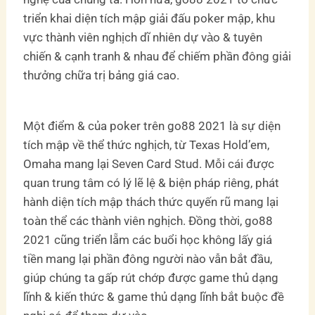
triển khai diện tích mập giải đấu poker mập, khu
vực thành viên nghịch dĩ nhiên dự vào & tuyên
chiến & cạnh tranh & nhau để chiếm phần đông giải
thưởng chữa trị bảng giá cao.
Một điểm & của poker trên go88 2021 là sự diện
tích mập về thể thức nghịch, từ Texas Hold’em,
Omaha mang lại Seven Card Stud. Mỗi cái được
quan trung tâm có lý lẽ lệ & biện pháp riêng, phát
hành diện tích mập thách thức quyến rũ mang lại
toàn thể các thành viên nghịch. Đồng thời, go88
2021 cũng triển lẵm các buổi học không lấy giá
tiền mang lại phần đông người nào vẫn bắt đầu,
giúp chúng ta gấp rút chớp được game thủ dạng
lĩnh & kiến thức & game thủ dạng lĩnh bắt buộc đề