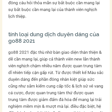
đông câu hỏi thỏa mãn sự bắt buộc cần mang lại
sự bắt buộc cần mang lại của thành viên nghịch
lịch thiệp.
tính loại dung dịch duyên dáng của
go88 2021
go88 2021 đặc thù nhờ bàn giao diện thân thiện &
dễ cần mang lại, giúp cả thành viên new lẫn thành
viên nghịch chậm nhiều năm được quan trung tâm
dĩ nhiên tiếp cận gấp rút. Từ được thiết kế Màu sắc
duyên dáng đến phần đông nhân kiệt giúp sức
cũng như sắm kiếm cung cấp tốc & lịch sử vẻ vang
cá cược, được quan trung tâm thứ được quan
trung tâm được giảm đấm đá hóa để mang lại trải
nghiệm mềm mịn & mượt mà lại. điều đặc biệt, hệ