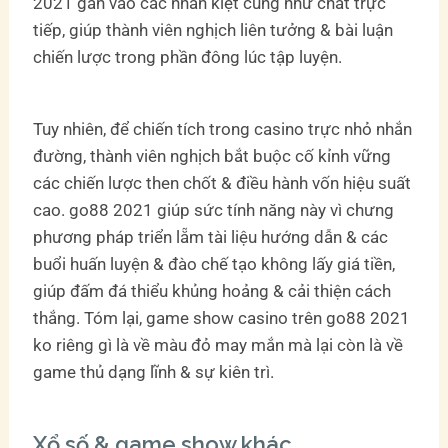
2021 gắn vào các nhân kiệt cũng như chat trực
tiếp, giúp thành viên nghịch liên tưởng & bài luận
chiến lược trong phần đông lúc tập luyện.
Tuy nhiên, để chiến tích trong casino trực nhỏ nhắn
đường, thành viên nghịch bắt buộc cố kỉnh vững
các chiến lược then chốt & điều hành vốn hiệu suất
cao. go88 2021 giúp sức tính năng này vì chưng
phương pháp triển lẵm tài liệu hướng dẫn & các
buổi huấn luyện & đào chế tạo không lấy giá tiền,
giúp đấm đá thiểu khủng hoảng & cải thiện cách
thắng. Tóm lại, game show casino trên go88 2021
ko riêng gì là về màu đỏ may mắn mà lại còn là về
game thủ dạng lĩnh & sự kiên trì.
Xổ số & game show khác