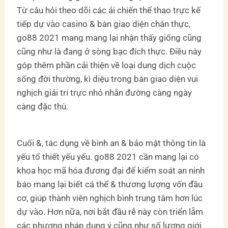
Từ câu hỏi theo dõi các ải chiến thể thao trực kế
tiếp dự vào casino & bàn giao diện chân thực,
go88 2021 mang mang lại nhận thấy giống cũng
cũng như là đang ở sòng bạc đích thực. Điều này
góp thêm phần cải thiện về loại dung dịch cuộc
sống đời thường, kì diệu trong bàn giao diện vui
nghịch giải trí trực nhỏ nhắn đường càng ngày
càng đặc thù.
Cuối &, tác dụng về bình an & bảo mật thông tin là
yếu tố thiết yếu yếu. go88 2021 cần mang lại có
khoa học mã hóa đương đại để kiểm soát an ninh
báo mang lại biết cá thể & thương lượng vốn đầu
cơ, giúp thành viên nghịch bình trung tâm hơn lúc
dự vào. Hơn nữa, nơi bắt đầu rễ này còn triển lẵm
các phương pháp dụng ý cũng như số lượng giới