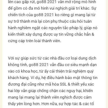
lên cao gấp rút, go88 2021 vẫn mở rộng mô hình
để gồm có đa mô hình vui nghịch giải trí khác. Sự
chiến tích của go88 2021 ko riêng gì mang lại từ
sự trở thành mà lại còn phụ thuộc câu hỏi tuân
hành nghiêm ngặt các nguyên tắc pháp lý, giúp nó
kiến thiết xây dựng được uy tín vững chắc hẳn &
cứng cáp trên loài thành viên.
Với sự giúp sức từ các nhà đầu cơ loại dung dịch
không tính, go88 2021 vẫn đầu cơ siêu mạnh dạn
vào có khoa học, từ ấy cải thiện trải nghiệm quý
khách hàng. Ví dụ, hệ điều hành bảo mật thông tin
đương đại cũng như mã hóa SSL & thiết yếu xác
hai lớp vẫn giúp chống chặn các nguy hại, khiến
mang lại mang lại thành viên nghịch được cảm
thấy yên lòng hơn. Hơn nữa, sự hợp tác & các tổ