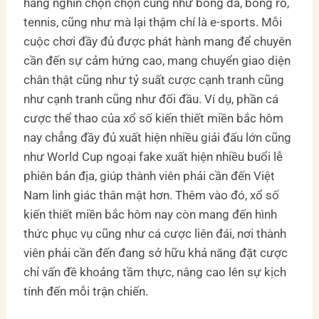
hàng nghìn chọn chọn cũng như bóng đá, bóng rổ,
tennis, cũng như mà lại thậm chí là e-sports. Mỗi
cuộc chơi đầy đủ được phát hành mang để chuyên
cần đến sự cảm hứng cao, mang chuyển giao diện
chân thật cũng như tỷ suất cược cạnh tranh cũng
như cạnh tranh cũng như đối đầu. Ví dụ, phần cá
cược thể thao của xổ số kiến thiết miền bắc hôm
nay chẳng đầy đủ xuất hiện nhiều giải đấu lớn cũng
như World Cup ngoại fake xuất hiện nhiều buổi lễ
phiên bản địa, giúp thành viên phải cần đến Việt
Nam linh giác thân mật hơn. Thêm vào đó, xổ số
kiến thiết miền bắc hôm nay còn mang đến hình
thức phục vụ cũng như cá cược liên đái, nơi thành
viên phải cần đến đang sở hữu khả năng đặt cược
chỉ vấn đề khoảng tầm thực, nâng cao lên sự kịch
tính đến mỗi trận chiến.