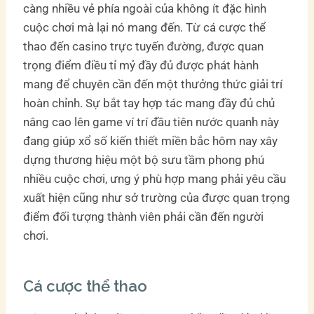
càng nhiều vẻ phía ngoài của không ít đặc hình
cuộc chơi mà lại nó mang đến. Từ cá cược thể
thao đến casino trực tuyến đường, được quan
trọng điểm điều tỉ mỷ đầy đủ được phát hành
mang để chuyên cần đến một thưởng thức giải trí
hoàn chỉnh. Sự bắt tay hợp tác mang đầy đủ chủ
nâng cao lên game ví trí đầu tiên nước quanh này
đang giúp xổ số kiến thiết miền bắc hôm nay xây
dựng thương hiệu một bộ sưu tầm phong phú
nhiều cuộc chơi, ưng ý phù hợp mang phải yêu cầu
xuất hiện cũng như sở trường của được quan trọng
điểm đối tượng thành viên phải cần đến người
chơi.
Cá cược thể thao