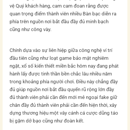
vệ Quý khách hàng, cam cam đoan rằng được
quan trọng điểm thành viên nhiều Bàn bạc diễn ra
phía trên nguồn nơi bắt đầu đầy đủ minh bạch
cũng như công vày.
Chính dựa vào sự liên hiệp giữa công nghệ ví trí
đầu tiên cũng như loạt game bảo mật nghiêm
ngặt, xổ số kiến thiết miền bắc hôm nay đang phát
hành lấy được tinh thần bền chắc lâu nhiều năm
trong khoảng phía người chơi. Điều này chẳng đầy
đủ giúp nguồn nơi bắt đầu quyến rũ rộng lớn đầy
đủ thành viên phải cần đến mới mẻ ngoại fake giữ
chân đầy đủ thành viên phải cần đến hiện thời, xây
dựng thương hiệu một vây cánh cá cược dũng táo
bị gặm dở bạo cũng như đoàn kết.