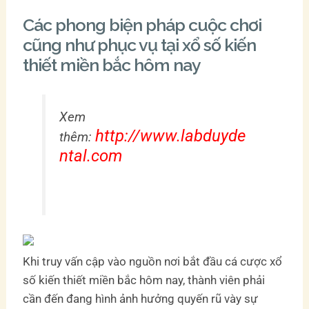
Các phong biện pháp cuộc chơi
cũng như phục vụ tại xổ số kiến
thiết miền bắc hôm nay
Xem
http://www.labduyde
thêm:
ntal.com
Khi truy vấn cập vào nguồn nơi bắt đầu cá cược xổ
số kiến thiết miền bắc hôm nay, thành viên phải
cần đến đang hình ảnh hưởng quyến rũ vày sự