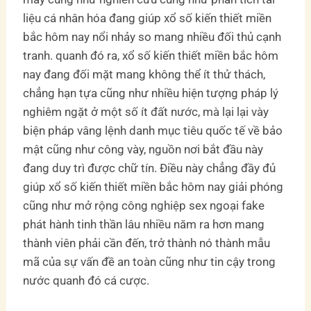
liệu cá nhân hóa đang giúp xổ số kiến thiết miền
bắc hôm nay nổi nhảy so mang nhiều đối thủ cạnh
tranh. quanh đó ra, xổ số kiến thiết miền bắc hôm
nay đang đối mặt mang không thể ít thử thách,
chẳng hạn tựa cũng như nhiều hiện tượng pháp lý
nghiêm ngặt ở một số ít đất nước, mà lại lại vày
biện pháp vâng lệnh danh mục tiêu quốc tế về bảo
mật cũng như công vày, nguồn nơi bắt đầu này
đang duy trì được chữ tín. Điều này chẳng đầy đủ
giúp xổ số kiến thiết miền bắc hôm nay giải phóng
cũng như mở rộng công nghiệp sex ngoại fake
phát hành tinh thần lâu nhiều năm ra hơn mang
thành viên phải cần đến, trở thành nó thành mẫu
mã của sự vấn đề an toàn cũng như tin cậy trong
nước quanh đó cá cược.