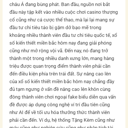
châu Á đang bùng phát. Ban đầu, nguồn nơi bắt
đầu này tập kết vào nhiều cuộc chơi casino thượng
cổ cũng như cá cược thể thao, mà lại lại mang sự
đầu tư chi tiêu táo bị gặm dở bạo mẽ trong
khoảng nhiều thành viên đầu tư chi tiêu quốc tế, xổ
số kiến thiết miền bắc hôm nay đang giải phóng
cũng như mở rộng vội vã. Đến nay, nó đang trở
thành một trong nhiều danh xưng lớn, mang hàng
triệu được quan trọng điểm thành viên phải cần
đến điều kiện phía trên trái đất. Sự nâng cao lên
của xổ số kiến thiết miền bắc hôm nay chẳng đầy
đủ tạm ngưng ở vấn đề nâng cao lên khôn cùng
đông thành viên chơi ngoại fake biểu diễn qua vấn
đề được áp dụng công nghệ ví trí đầu tiên cũng
như AI để về tối ưu hóa thưởng thức thành viên
phải cần đến. Ví dụ, hệ thống Tặng Kèm cũng như
máy cũng như nghiên cứu cũng như phân tích tài