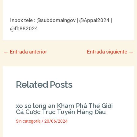
Inbox tele : @subdomaingov | @Appal2024 |
@fb882024
←
Entrada anterior
Entrada siguiente
→
Related Posts
xo so long an Khám Phá Thế Giới
Cá Cược Trực Tuyến Hàng Đầu
Sin categoría
/
20/06/2024