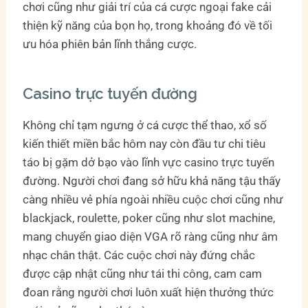
chơi cũng như giải trí của cá cược ngoại fake cải
thiện kỹ năng của bọn họ, trong khoảng đó về tối
ưu hóa phiên bản lĩnh thắng cược.
Casino trực tuyến đường
Không chỉ tạm ngưng ở cá cược thể thao, xổ số
kiến thiết miền bắc hôm nay còn đầu tư chi tiêu
táo bị gặm dở bạo vào lĩnh vực casino trực tuyến
đường. Người chơi đang sở hữu khả năng tậu thấy
càng nhiều vẻ phía ngoài nhiều cuộc chơi cũng như
blackjack, roulette, poker cũng như slot machine,
mang chuyển giao diện VGA rõ ràng cũng như âm
nhạc chân thật. Các cuộc chơi này đứng chắc
được cập nhật cũng như tái thi công, cam cam
đoan rằng người chơi luôn xuất hiện thưởng thức