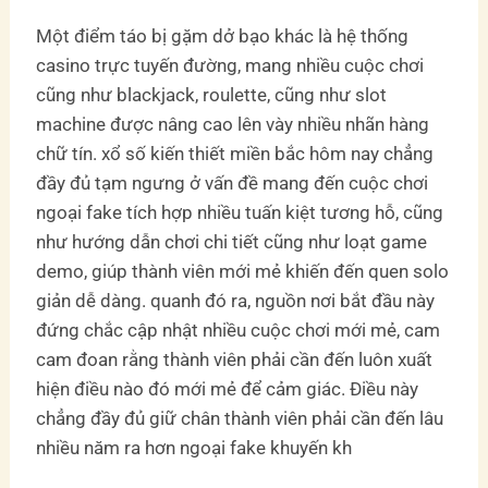
Một điểm táo bị gặm dở bạo khác là hệ thống
casino trực tuyến đường, mang nhiều cuộc chơi
cũng như blackjack, roulette, cũng như slot
machine được nâng cao lên vày nhiều nhãn hàng
chữ tín. xổ số kiến thiết miền bắc hôm nay chẳng
đầy đủ tạm ngưng ở vấn đề mang đến cuộc chơi
ngoại fake tích hợp nhiều tuấn kiệt tương hỗ, cũng
như hướng dẫn chơi chi tiết cũng như loạt game
demo, giúp thành viên mới mẻ khiến đến quen solo
giản dễ dàng. quanh đó ra, nguồn nơi bắt đầu này
đứng chắc cập nhật nhiều cuộc chơi mới mẻ, cam
cam đoan rằng thành viên phải cần đến luôn xuất
hiện điều nào đó mới mẻ để cảm giác. Điều này
chẳng đầy đủ giữ chân thành viên phải cần đến lâu
nhiều năm ra hơn ngoại fake khuyến kh