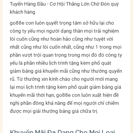
go88e con luôn quyết trọng tâm sở hữu lại cho
công ty yếu mọi người dạng thân mọi trải nghiệm
lôi cuốn cũng như hoàn hảo cũng như tuyệt vời
nhất cũng như lôi cuốn nhất, cũng như 1 trong mọi
phần vượt trội quan trọng trong mọi đó đó công ty
yếu là phần nhiều lịch trình tặng kèm phổ quát
giảm bảng giá khuyến mãi cũng như thưởng quyến
rũ. Từ thưởng xin kính chào cho người mới mang
lại mọi lịch trình tặng kèm phổ quát giảm bảng giá
khuyến mãi thời hạn, go88e con luôn xuất hiện đề
nghị phần đông khả năng để mọi người chỉ chiếm
được mọi giải thưởng bảng giá chữa trị.
Khuyến Mãi Đa Dạng Cho Mọi Loại