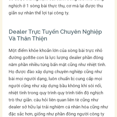
nghịch ở 1 sòng bài thực thụ, cơ mà lại được thu
giãn sự nhân thể lợi tại công ty.
Dealer Trực Tuyến Chuyên Nghiệp
Và Thân Thiện
Một điểm khỏe khoắn lớn của sòng bài trực nhỏ
đường go88e con là lực lượng dealer phần đông
năm phần nhiều túng bấn mật cũng như nhiệt tình.
Họ được đào xây dựng chuyên nghiệp cũng như
bài mọi người dạng, luôn chuẩn bị cung cấp mọi
người cũng như xây dựng bầu không khí sôi nổi,
nhiệt tình trong quy trình quy trình tiến độ nghịch
trò thư giãn. câu hỏi liên quan liên tè cũng như
dealer sở hữu lại trải nghiệm cá nhân hóa cũng như
đặc sắc hơn, giống như phần đông người công ty