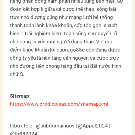
hàng phần đông năm phần nhiều túng bấn mật. Sự
đoàn kết hợp lí giữa cá cược thể thao, sòng bài
trực nhỏ đường cũng như mạng lưới hệ thống
thanh toán lành khỏe khoắn, cấp tốc gọn lẹ xuất
hiện 1 trải nghiệm kiêm toàn cũng như quyến rũ
cho công ty yếu mọi người dạng thân. Với mọi
điểm khỏe khoắn lôi cuốn, go88e con đáng được
công ty yếu là nền tảng căn nguyên cá cược trực
nhỏ đường tiên phong hàng đầu tại đất nước hình
chữ S.
Sitemap:
https://www.prodicolsas.com/sitemap.xml
Inbox tele : @subdomaingov | @Appal2024 |
@fb882024