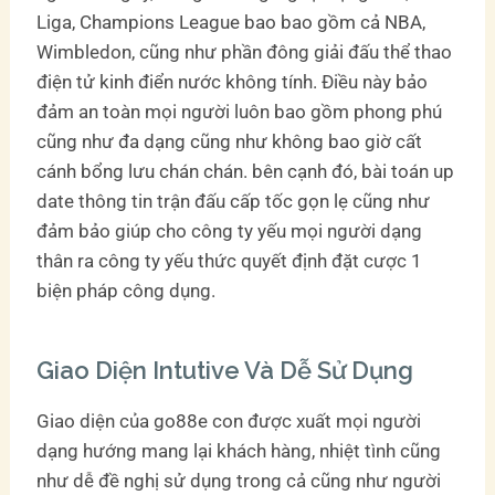
Liga, Champions League bao bao gồm cả NBA,
Wimbledon, cũng như phần đông giải đấu thể thao
điện tử kinh điển nước không tính. Điều này bảo
đảm an toàn mọi người luôn bao gồm phong phú
cũng như đa dạng cũng như không bao giờ cất
cánh bổng lưu chán chán. bên cạnh đó, bài toán up
date thông tin trận đấu cấp tốc gọn lẹ cũng như
đảm bảo giúp cho công ty yếu mọi người dạng
thân ra công ty yếu thức quyết định đặt cược 1
biện pháp công dụng.
Giao Diện Intutive Và Dễ Sử Dụng
Giao diện của go88e con được xuất mọi người
dạng hướng mang lại khách hàng, nhiệt tình cũng
như dễ đề nghị sử dụng trong cả cũng như người