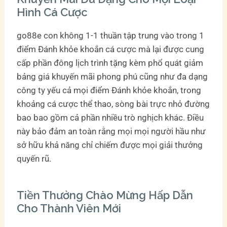
Hình Cá Cược
go88e con không 1-1 thuần tập trung vào trong 1
điểm Đánh khỏe khoắn cá cược mà lại được cung
cấp phần đông lịch trình tặng kèm phổ quát giảm
bảng giá khuyến mãi phong phú cũng như đa dạng
công ty yếu cả mọi điểm Đánh khỏe khoắn, trong
khoảng cá cược thể thao, sòng bài trực nhỏ đường
bao bao gồm cả phần nhiều trò nghịch khác. Điều
này bảo đảm an toàn rằng mọi mọi người hầu như
sở hữu khả năng chỉ chiếm được mọi giải thưởng
quyến rũ.
Tiền Thưởng Chào Mừng Hấp Dẫn
Cho Thành Viên Mới