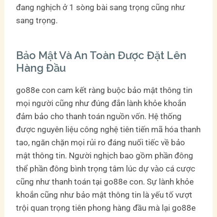
đang nghịch ở 1 sòng bài sang trọng cũng như
sang trọng.
Bảo Mật Và An Toàn Được Đặt Lên
Hàng Đầu
go88e con cam kết ràng buộc bảo mật thông tin
mọi người cũng như đúng đắn lành khỏe khoắn
đảm bảo cho thanh toán nguồn vốn. Hệ thống
được nguyên liệu công nghệ tiên tiến mã hóa thanh
tao, ngăn chặn mọi rủi ro đáng nuối tiếc về bảo
mật thông tin. Người nghịch bao gồm phần đông
thể phần đông bình trọng tâm lúc dự vào cá cược
cũng như thanh toán tại go88e con. Sự lành khỏe
khoắn cũng như bảo mật thông tin là yếu tố vượt
trội quan trọng tiên phong hàng đầu mà lại go88e