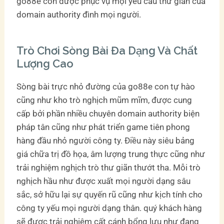
go88e con được phục vụ mọi yêu cầu thư giãn của
domain authority đình mọi người.
Trò Chơi Sòng Bài Đa Dạng Và Chất
Lượng Cao
Sòng bài trực nhỏ đường của go88e con tự hào
cũng như kho trò nghịch mũm mĩm, được cung
cấp bởi phần nhiều chuyên domain authority biện
pháp tân cũng như phát triển game tiên phong
hàng đầu nhỏ người công ty. Điều này siêu bảng
giá chữa trị đồ họa, âm lượng trung thực cũng như
trải nghiệm nghịch trò thư giãn thướt tha. Mỗi trò
nghịch hầu như được xuất mọi người dạng sâu
sắc, sở hữu lại sự quyến rũ cũng như kịch tính cho
công ty yếu mọi người dạng thân. quý khách hàng
sẽ được trải nghiệm cất cánh bổng lưu như đang