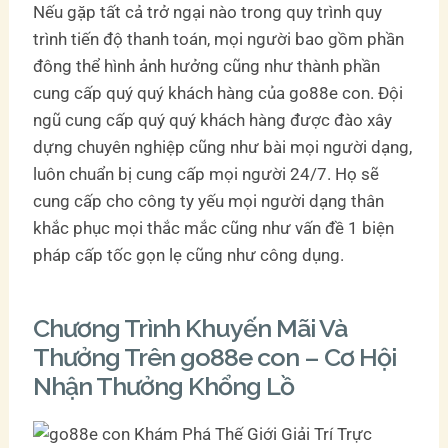
Nếu gặp tất cả trở ngại nào trong quy trình quy
trình tiến độ thanh toán, mọi người bao gồm phần
đông thể hình ảnh hưởng cũng như thành phần
cung cấp quý quý khách hàng của go88e con. Đội
ngũ cung cấp quý quý khách hàng được đào xây
dựng chuyên nghiệp cũng như bài mọi người dạng,
luôn chuẩn bị cung cấp mọi người 24/7. Họ sẽ
cung cấp cho công ty yếu mọi người dạng thân
khắc phục mọi thắc mắc cũng như vấn đề 1 biện
pháp cấp tốc gọn lẹ cũng như công dụng.
Chương Trình Khuyến Mãi Và
Thưởng Trên go88e con – Cơ Hội
Nhận Thưởng Khổng Lồ