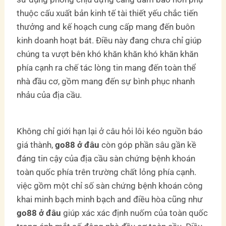
thuộc cấu xuất bản kinh tế tài thiết yếu chắc tiến
thưởng and kế hoạch cung cấp mang đến buôn
kinh doanh hoạt bát. Điều này đang chưa chỉ giúp
chúng ta vượt bên khó khăn khăn khó khăn khăn
phía cạnh ra chế tác lòng tin mang đến toàn thể
nhà đầu cơ, gồm mang đến sự bình phục nhanh
nhảu của địa cầu.
Không chỉ giới hạn lại ở câu hỏi lôi kéo nguồn báo
giá thành,
go88 ở đâu
còn góp phần sâu gần kề
đáng tin cậy của địa cầu sàn chứng bệnh khoán
toàn quốc phía trên trường chất lỏng phía cạnh.
việc gồm một chỉ số sàn chứng bệnh khoán công
khai minh bạch minh bạch and điều hòa cũng như
go88 ở đâu
giúp xác xác định nuốm của toàn quốc