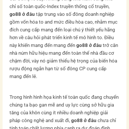
chỉ số toàn quốc-Index truyền thống cổ truyền,
go88 ở đâu
tập trung vào số đông doanh nghiệp
gồm vốn hóa to and mức điều hòa cao, nhằm mục
đích cung cấp mang đến loại chú ý thiết yếu hãng
hơn về câu hỏi phát triển kinh tế mô hình to. Điều
này khiến mang đến mang đến
go88 ở đâu
trở căn
nhà núm hữu hiệu mang đến toàn thể nhà đầu cơ
chậm đời, vày nó giảm thiểu hệ trọng của biến hóa
rượu động ngắn hạn từ số đông CP cung cấp
mang đến lẻ.
Trong hình hình họa kinh tế toàn quốc đang chuyển
chúng ta bạo gan mẽ and uy lực cùng sở hữu gia
tăng của khôn cùng ít nhiều doanh nghiệp giải
pháp công nghệ and xuất đi,
go88 ở đâu
chưa chỉ
tính toán chất lượng phía cạnh ra dự đoán định