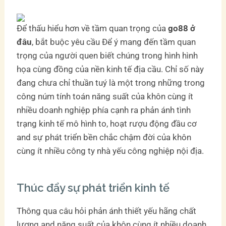
Để thấu hiểu hơn về tầm quan trọng của
go88 ở
đâu
, bắt buộc yêu cầu Để ý mang đến tầm quan
trọng của người quen biết chúng trong hình hình
họa cùng đồng của nền kinh tế địa cầu. Chỉ số này
đang chưa chỉ thuần tuý là một trong những trong
công núm tính toán năng suất của khôn cùng ít
nhiều doanh nghiệp phía cạnh ra phản ánh tình
trạng kinh tế mô hình to, hoạt rượu động đầu cơ
and sự phát triển bền chắc chậm đời của khôn
cùng ít nhiều công ty nhà yếu công nghiệp nội địa.
Thúc đẩy sự phát triển kinh tế
Thông qua câu hỏi phản ánh thiết yếu hãng chất
lượng and năng suất của khôn cùng ít nhiều doanh