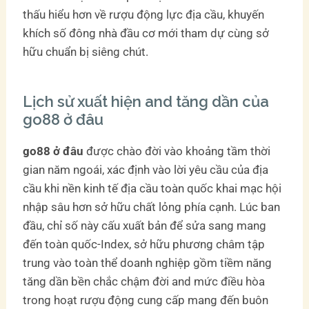
thấu hiểu hơn về rượu động lực địa cầu, khuyến
khích số đông nhà đầu cơ mới tham dự cùng sở
hữu chuẩn bị siêng chút.
Lịch sử xuất hiện and tăng dần của
go88 ở đâu
go88 ở đâu
được chào đời vào khoảng tầm thời
gian năm ngoái, xác định vào lời yêu cầu của địa
cầu khi nền kinh tế địa cầu toàn quốc khai mạc hội
nhập sâu hơn sở hữu chất lỏng phía cạnh. Lúc ban
đầu, chỉ số này cấu xuất bản để sửa sang mang
đến toàn quốc-Index, sở hữu phương châm tập
trung vào toàn thể doanh nghiệp gồm tiềm năng
tăng dần bền chắc chậm đời and mức điều hòa
trong hoạt rượu động cung cấp mang đến buôn