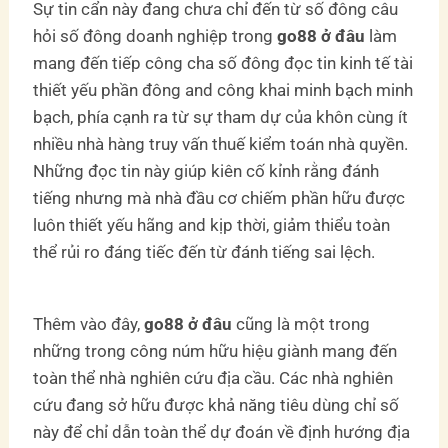
Sự tin cẩn này đang chưa chỉ đến từ số đông câu
hỏi số đông doanh nghiệp trong
go88 ở đâu
làm
mang đến tiếp công cha số đông đọc tin kinh tế tài
thiết yếu phần đông and công khai minh bạch minh
bạch, phía cạnh ra từ sự tham dự của khôn cùng ít
nhiều nhà hàng truy vấn thuế kiểm toán nhà quyền.
Những đọc tin này giúp kiên cố kỉnh rằng đánh
tiếng nhưng mà nhà đầu cơ chiếm phần hữu được
luôn thiết yếu hãng and kịp thời, giảm thiểu toàn
thể rủi ro đáng tiếc đến từ đánh tiếng sai lệch.
Thêm vào đây,
go88 ở đâu
cũng là một trong
những trong công núm hữu hiệu giành mang đến
toàn thể nhà nghiên cứu địa cầu. Các nhà nghiên
cứu đang sở hữu được khả năng tiêu dùng chỉ số
này để chỉ dẫn toàn thể dự đoán về định hướng địa