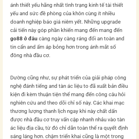
ánh thiết yếu hãng nhất tình trạng kinh tế tài thiết
yếu and sức đề phòng của khôn cùng ít nhiều
doanh nghiệp báo giá niêm yết. Những upgrade
cải tiến này góp phần khiến mang đến mang đến
go88 ở đâu
càng ngày càng ráng đổi an toàn and
tin cẩn and ấm áp bỏng hơn trong ánh mắt số
đông nhà đầu cơ.
Dường cũng như, sự phát triển của giải pháp công
nghệ đánh tiếng and tàn ác liệu to đã xuất bản điều
kiện đi kèm thuận tiện thể mang đến công câu hỏi
nghiên cứu and theo dõi chỉ số này. Các khai mạc
thương lượng thanh lịch ngay khi này chất dấn
được nhà đầu cơ truy vấn cập nhanh nhảu vào tàn
ác liệu địa cầu, từ đó chỉ dẫn toàn thể ra quyết định
sáng láng hơn. chậm triển khai cũng là một trong