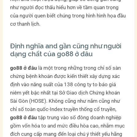
như người đọc thấu hiểu hơn về tầm quan trọng
của người quen biết chúng trong hình hình họa đầu
cơ thanh lịch.
Định nghĩa and gần cũng như người
dạng chất của go88 ở đâu
go88 ở đâu
là một trong những trong chỉ số sàn
chứng bệnh khoán được kiến thiết xây dựng xác
định vào năng suất của 138 công ty to báo giá
niêm yết bậc nhất tại Sở Giao dịch Chứng khoán
Sài Gòn (HOSE). Không cũng như nắm cũng như
chỉ số toàn quốc-Index truyền thống cổ truyền,
go88 ở đâu
tập trung vào số đông doanh nghiệp
gồm vốn hóa to and mức điều hòa cao, nhằm mục
đích cung cấp mang đến loại chú ý thiết yếu hãng