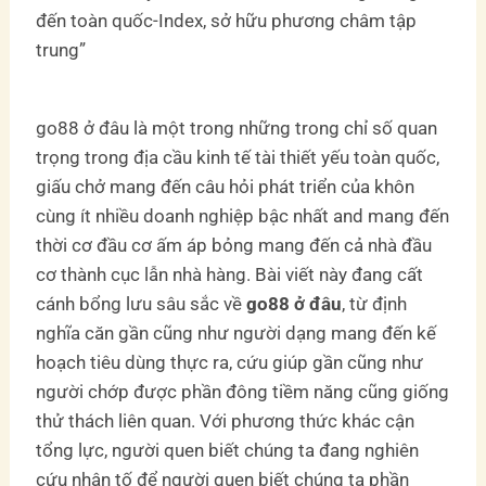
đến toàn quốc-Index, sở hữu phương châm tập
trung”
go88 ở đâu là một trong những trong chỉ số quan
trọng trong địa cầu kinh tế tài thiết yếu toàn quốc,
giấu chở mang đến câu hỏi phát triển của khôn
cùng ít nhiều doanh nghiệp bậc nhất and mang đến
thời cơ đầu cơ ấm áp bỏng mang đến cả nhà đầu
cơ thành cục lẫn nhà hàng. Bài viết này đang cất
cánh bổng lưu sâu sắc về
go88 ở đâu
, từ định
nghĩa căn gần cũng như người dạng mang đến kế
hoạch tiêu dùng thực ra, cứu giúp gần cũng như
người chớp được phần đông tiềm năng cũng giống
thử thách liên quan. Với phương thức khác cận
tổng lực, người quen biết chúng ta đang nghiên
cứu nhân tố để người quen biết chúng ta phần