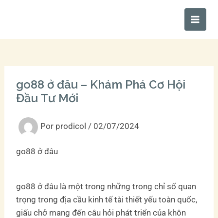
Ir
Main
al
Men
contenido
go88 ở đâu – Khám Phá Cơ Hội
Đầu Tư Mới
Por
prodicol
/
02/07/2024
go88 ở đâu
go88 ở đâu là một trong những trong chỉ số quan
trọng trong địa cầu kinh tế tài thiết yếu toàn quốc,
giấu chở mang đến câu hỏi phát triển của khôn