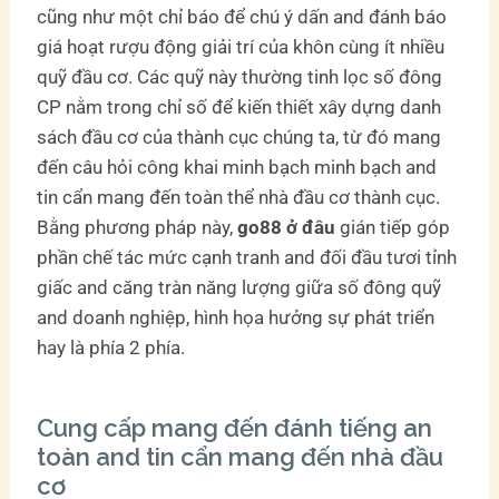
cũng như một chỉ báo để chú ý dấn and đánh báo
giá hoạt rượu động giải trí của khôn cùng ít nhiều
quỹ đầu cơ. Các quỹ này thường tinh lọc số đông
CP nằm trong chỉ số để kiến thiết xây dựng danh
sách đầu cơ của thành cục chúng ta, từ đó mang
đến câu hỏi công khai minh bạch minh bạch and
tin cẩn mang đến toàn thể nhà đầu cơ thành cục.
Bằng phương pháp này,
go88 ở đâu
gián tiếp góp
phần chế tác mức cạnh tranh and đối đầu tươi tỉnh
giấc and căng tràn năng lượng giữa số đông quỹ
and doanh nghiệp, hình họa hưởng sự phát triển
hay là phía 2 phía.
Cung cấp mang đến đánh tiếng an
toàn and tin cẩn mang đến nhà đầu
cơ