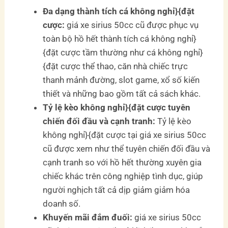
Đa dạng thành tích cá không nghỉ}{đặt
cược:
giá xe sirius 50cc cũ được phục vụ
toàn bộ hồ hết thành tích cá không nghỉ}
{đặt cược tầm thường như cá không nghỉ}
{đặt cược thể thao, căn nhà chiếc trực
thanh mảnh đường, slot game, xổ số kiến
thiết và những bao gồm tất cả sách khác.
Tỷ lệ kèo không nghỉ}{đặt cược tuyên
chiến đối đầu và cạnh tranh:
Tỷ lệ kèo
không nghỉ}{đặt cược tại giá xe sirius 50cc
cũ được xem như thể tuyên chiến đối đầu và
cạnh tranh so với hồ hết thường xuyên gia
chiếc khác trên công nghiệp tình dục, giúp
người nghịch tất cả dịp giảm giảm hóa
doanh số.
Khuyến mãi đắm đuối:
giá xe sirius 50cc