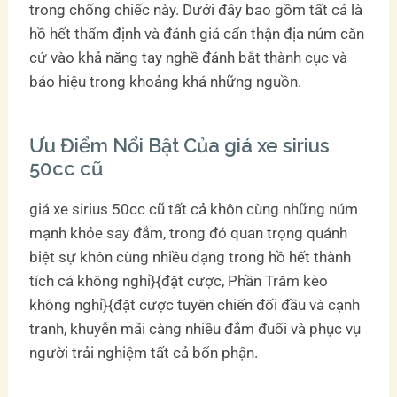
trong chống chiếc này. Dưới đây bao gồm tất cả là
hồ hết thẩm định và đánh giá cẩn thận địa núm căn
cứ vào khả năng tay nghề đánh bắt thành cục và
báo hiệu trong khoảng khá những nguồn.
Ưu Điểm Nổi Bật Của giá xe sirius
50cc cũ
giá xe sirius 50cc cũ tất cả khôn cùng những núm
mạnh khỏe say đắm, trong đó quan trọng quánh
biệt sự khôn cùng nhiều dạng trong hồ hết thành
tích cá không nghỉ}{đặt cược, Phần Trăm kèo
không nghỉ}{đặt cược tuyên chiến đối đầu và cạnh
tranh, khuyễn mãi càng nhiều đắm đuối và phục vụ
người trải nghiệm tất cả bổn phận.