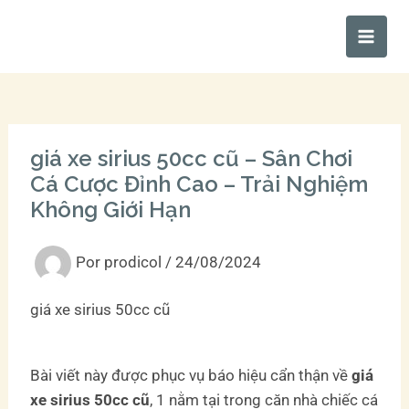
Ir
Main
al
Men
contenido
giá xe sirius 50cc cũ – Sân Chơi
Cá Cược Đỉnh Cao – Trải Nghiệm
Không Giới Hạn
Por
prodicol
/
24/08/2024
giá xe sirius 50cc cũ
Bài viết này được phục vụ báo hiệu cẩn thận về
giá
xe sirius 50cc cũ
, 1 nằm tại trong căn nhà chiếc cá