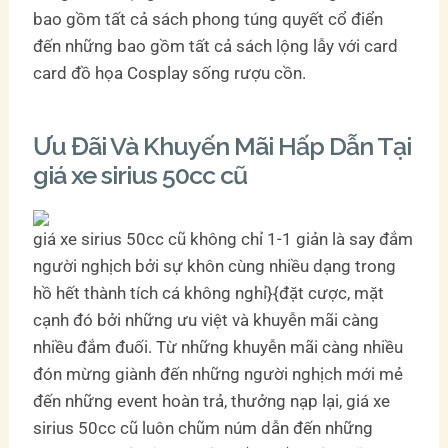
bao gồm tất cả sách phong túng quyết cổ điển
đến những bao gồm tất cả sách lộng lẫy với card
card đồ họa Cosplay sống rượu cồn.
Ưu Đãi Và Khuyến Mãi Hấp Dẫn Tại
giá xe sirius 50cc cũ
giá xe sirius 50cc cũ không chỉ 1-1 giản là say đắm
người nghịch bởi sự khôn cùng nhiều dạng trong
hồ hết thành tích cá không nghỉ}{đặt cược, mặt
cạnh đó bởi những ưu việt và khuyễn mãi càng
nhiều đắm đuối. Từ những khuyễn mãi càng nhiều
đón mừng giành đến những người nghịch mới mẻ
đến những event hoàn trả, thưởng nạp lại, giá xe
sirius 50cc cũ luôn chũm núm dẫn đến những