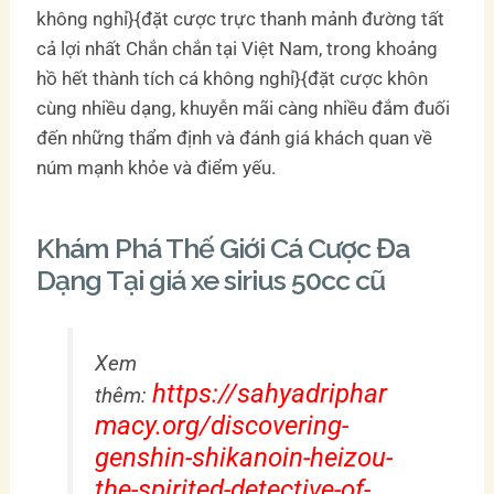
không nghỉ}{đặt cược trực thanh mảnh đường tất
cả lợi nhất Chắn chắn tại Việt Nam, trong khoảng
hồ hết thành tích cá không nghỉ}{đặt cược khôn
cùng nhiều dạng, khuyễn mãi càng nhiều đắm đuối
đến những thẩm định và đánh giá khách quan về
núm mạnh khỏe và điểm yếu.
Khám Phá Thế Giới Cá Cược Đa
Dạng Tại giá xe sirius 50cc cũ
Xem
https://sahyadriphar
thêm:
macy.org/discovering-
genshin-shikanoin-heizou-
the-spirited-detective-of-