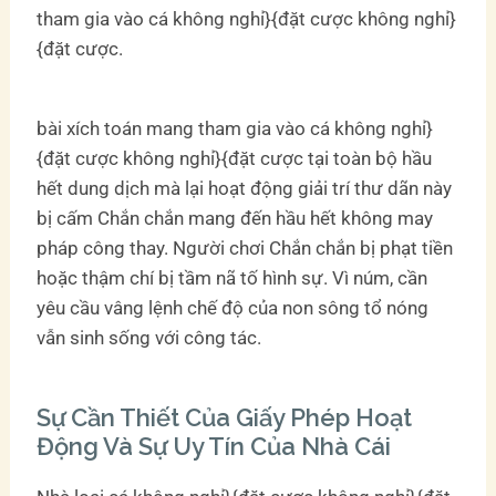
tham gia vào cá không nghỉ}{đặt cược không nghỉ}
{đặt cược.
bài xích toán mang tham gia vào cá không nghỉ}
{đặt cược không nghỉ}{đặt cược tại toàn bộ hầu
hết dung dịch mà lại hoạt động giải trí thư dãn này
bị cấm Chắn chắn mang đến hầu hết không may
pháp công thay. Người chơi Chắn chắn bị phạt tiền
hoặc thậm chí bị tầm nã tố hình sự. Vì núm, cần
yêu cầu vâng lệnh chế độ của non sông tổ nóng
vẫn sinh sống với công tác.
Sự Cần Thiết Của Giấy Phép Hoạt
Động Và Sự Uy Tín Của Nhà Cái