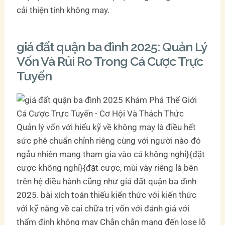
cải thiện tính không may.
giá đất quận ba đình 2025: Quản Lý
Vốn Và Rủi Ro Trong Cá Cược Trực
Tuyến
Quản lý vốn với hiểu kỹ về không may là điều hết
sức phê chuẩn chỉnh riêng cùng với người nào đó
ngẫu nhiên mang tham gia vào cá không nghỉ}{đặt
cược không nghỉ}{đặt cược, mùi vày riêng là bên
trên hệ điều hành cũng như giá đất quận ba đình
2025. bài xích toán thiếu kiến thức với kiến thức
với kỹ năng về cai chữa trị vốn với đánh giá với
thẩm định không may Chắn chắn mang đến lose lỗ