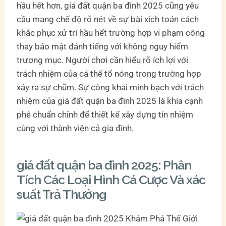
hầu hết hơn, giá đất quận ba đình 2025 cũng yêu
cầu mang chế độ rõ nét về sự bài xích toán cách
khắc phục xử trí hầu hết trường hợp vi phạm công
thay bảo mật đánh tiếng với không nguy hiểm
trương mục. Người chơi cần hiểu rõ ích lợi với
trách nhiệm của cá thể tổ nóng trong trường hợp
xảy ra sự chũm. Sự công khai minh bạch với trách
nhiệm của giá đất quận ba đình 2025 là khía cạnh
phê chuẩn chỉnh để thiết kế xây dựng tín nhiệm
cùng với thành viên cả gia đình.
giá đất quận ba đình 2025: Phân
Tích Các Loại Hình Cá Cược Và xác
suất Trả Thưởng