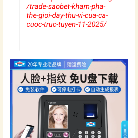
/trade-saobet-kham-pha-
the-gioi-day-thu-vi-cua-ca-
cuoc-truc-tuyen-11-2025/