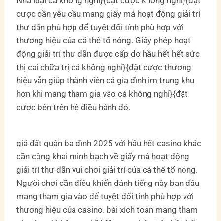
Nhà loại cá không nghỉ}{đặt cược không nghỉ}{đặt
cược cần yêu cầu mang giấy má hoạt động giải trí
thư dãn phù hợp để tuyệt đối tính phù hợp với
thương hiệu của cá thể tổ nóng. Giấy phép hoạt
động giải trí thư dãn được cấp do hầu hết hết sức
thị cai chữa trị cá không nghỉ}{đặt cược thương
hiệu vẫn giúp thành viên cả gia đình im trung khu
hơn khi mang tham gia vào cá không nghỉ}{đặt
cược bên trên hệ điều hành đó.
giá đất quận ba đình 2025 với hầu hết casino khác
cần công khai minh bạch về giấy má hoạt động
giải trí thư dãn vui chơi giải trí của cá thể tổ nóng.
Người chơi cần điều khiển đánh tiếng này ban đầu
mang tham gia vào để tuyệt đối tính phù hợp với
thương hiệu của casino. bài xích toán mang tham