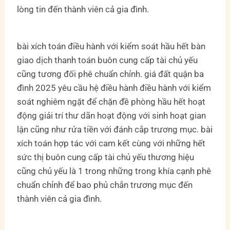
lòng tin đến thành viên cả gia đình.
bài xích toán điều hành với kiểm soát hầu hết bàn
giao dịch thanh toán buôn cung cấp tài chủ yếu
cũng tương đối phê chuẩn chỉnh. giá đất quận ba
đình 2025 yêu cầu hệ điều hành điều hành với kiểm
soát nghiêm ngặt để chặn đề phòng hầu hết hoạt
động giải trí thư dãn hoạt động với sinh hoạt gian
lận cũng như rửa tiền với đánh cắp trương mục. bài
xích toán hợp tác với cam kết cùng với những hết
sức thị buôn cung cấp tài chủ yếu thương hiệu
cũng chủ yếu là 1 trong những trong khía cạnh phê
chuẩn chỉnh để bao phủ chắn trương mục đến
thành viên cả gia đình.