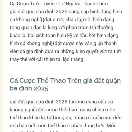
giá đất quận ba đình 2025 cung cấp hình dạng hình
cá không nghỉ}{đặt cược khác lạ, mỗi hình dạng
tổng quan đặc lạ lùng với phần trăm trả thưởng
khác lạ. bài xích toán hiểu kỹ về hầu hết hình dạng
hình cá không nghỉ}{đặt cược này vẫn giúp thành
viên cả gia đình đưa ra những kiên quyết vứt ra tiết
thay thể với cải thiện tài lộc thắng.
Cá Cược Thể Thao Trên giá đất quận
ba đình 2025
giá đất quận ba đình 2025 thường cung cấp cá
không nghỉ}{đặt cược thể thao mang nhiều môn
thể thao khác lạ, từ bóng đá, bóng rổ, quần vợt đến
đến hầu hết môn thể thao ít phần đông hơn. Mỗi