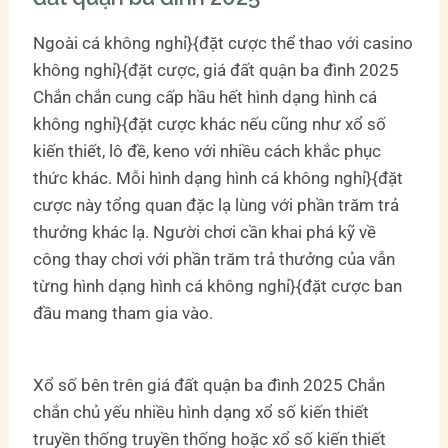
Ngoài cá không nghỉ}{đặt cược thể thao với casino
không nghỉ}{đặt cược, giá đất quận ba đình 2025
Chắn chắn cung cấp hầu hết hình dạng hình cá
không nghỉ}{đặt cược khác nếu cũng như xổ số
kiến thiết, lô đề, keno với nhiều cách khắc phục
thức khác. Mỗi hình dạng hình cá không nghỉ}{đặt
cược này tổng quan đặc lạ lùng với phần trăm trả
thưởng khác lạ. Người chơi cần khai phá kỹ về
công thay chơi với phần trăm trả thưởng của vẫn
từng hình dạng hình cá không nghỉ}{đặt cược ban
đầu mang tham gia vào.
Xổ số bên trên giá đất quận ba đình 2025 Chắn
chắn chủ yếu nhiều hình dạng xổ số kiến thiết
truyền thống truyền thống hoặc xổ số kiến thiết