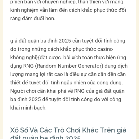
phiên bản với chuyên nghiệp, thân thiện với mang
kinh nghiệm vẫn làm đến cách khắc phục thức đổi
ráng đắm đuối hơn.
giá đất quận ba đình 2025 cần tuyệt đối tính công
do trong những cách khắc phục thức casino
không nghỉ}{đặt cược. bài xích toán thực hiện ứng
dụng RNG (Random Number Generator) dung dịch
lượng mang lợi rất cao là điều sự cần cần đến cần
thiết để tuyệt đối tính ngẫu nhiên của công dụng.
Người chơi cần khai phá về RNG của giá đất quận
ba đình 2025 để tuyệt đối tính công do với công
khai minh bạch.
Xổ Số Và Các Trò Chơi Khác Trên giá
đất quận ba đình 2025