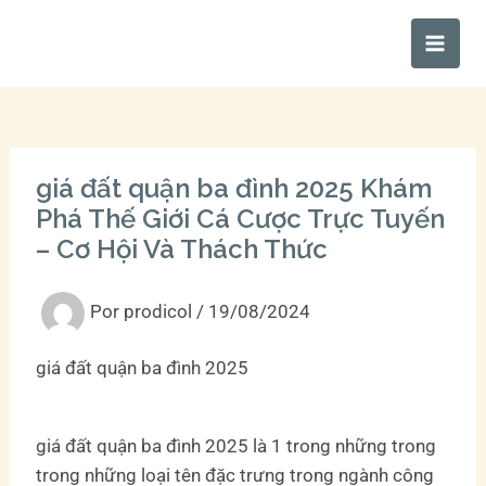
Ir
Main
al
Men
contenido
giá đất quận ba đình 2025 Khám
Phá Thế Giới Cá Cược Trực Tuyến
– Cơ Hội Và Thách Thức
Por
prodicol
/
19/08/2024
giá đất quận ba đình 2025
giá đất quận ba đình 2025 là 1 trong những trong
trong những loại tên đặc trưng trong ngành công