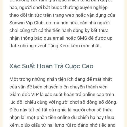
nào, người chơi bắt buộc thường xuyên nghiệp
theo dõi tin tức trên trang web hoặc vận dụng của
Sunwin Vip Club. cơ mà hơn nữa, căn nhà người
chơi cũng tất cả thể tiến hành đăng ký kết thừa
nhận thông báo qua email hoặc SMS để được up
date những event Tặng Kèm kèm mới nhất.
Xác Suất Hoàn Trả Cược Cao
Một trong những nhân tiện ích đáng để mắt nhất
của vấn đề biến chuyển biến chuyển thành viên
Giám đốc VIP là xác suất hoàn trả online cao trên
lúc đối chiếu cùng với người chơi số đông số đông.
Điều này tất cả tất cả nghĩa là người chơi sẽ thừa
nhận lại một phần tiền online dù chiến hạ hay thua
kém, giúp giấu từ nai lưng rủi ro đáng nhớ tiếc and