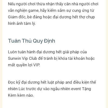
Nếu người chơi thừa nhận thấy căn nhà người chơi
vẫn nghiện game, hãy kiếm sắm sự cung ứng từ
Giám đốc, bè đảng hoặc đại dương hết thợ chụp
hình ảnh tâm lý.
Tuân Thủ Quy Định
Luôn tuân hành đại dương hết giải pháp của
Sunwin Vip Club để tránh bị khóa tài khoản hoặc
mất quyền lợi VIP.
Đọc kỹ đại dương hết luật pháp and điều kiện thế
nhiên Lúc trước dự vào ngẫu nhiên event Tặng
Kèm kèm nào.