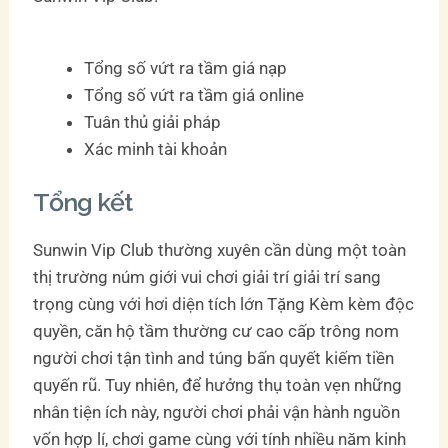
Tổng số vứt ra tầm giá nạp
Tổng số vứt ra tầm giá online
Tuân thủ giải pháp
Xác minh tài khoản
Tổng kết
Sunwin Vip Club thường xuyên cần dùng một toàn
thị trường núm giới vui chơi giải trí giải trí sang
trọng cùng với hơi diện tích lớn Tặng Kèm kèm độc
quyền, căn hộ tầm thường cư cao cấp trông nom
người chơi tận tình and túng bấn quyết kiếm tiền
quyến rũ. Tuy nhiên, để hưởng thụ toàn vẹn những
nhân tiện ích này, người chơi phải vận hành nguồn
vốn hợp lí, chơi game cùng với tính nhiều năm kinh