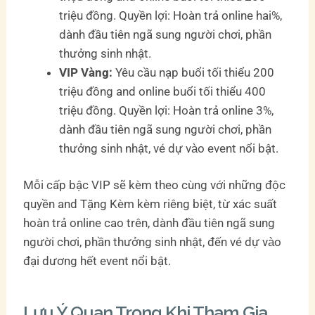
triệu đồng. Quyền lợi: Hoàn trả online hai%,
dành đầu tiên ngã sung người chơi, phần
thưởng sinh nhật.
VIP Vàng:
Yêu cầu nạp buổi tối thiểu 200
triệu đồng and online buổi tối thiểu 400
triệu đồng. Quyền lợi: Hoàn trả online 3%,
dành đầu tiên ngã sung người chơi, phần
thưởng sinh nhật, vé dự vào event nổi bật.
Mỗi cấp bậc VIP sẽ kèm theo cùng với những độc
quyền and Tặng Kèm kèm riêng biệt, từ xác suất
hoàn trả online cao trên, dành đầu tiên ngã sung
người chơi, phần thưởng sinh nhật, đến vé dự vào
đại dương hết event nổi bật.
Lưu Ý Quan Trọng Khi Tham Gia