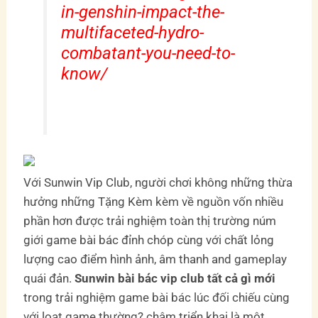
in-genshin-impact-the-
multifaceted-hydro-
combatant-you-need-to-
know/
Với Sunwin Vip Club, người chơi không những thừa
hưởng những Tặng Kèm kèm về nguồn vốn nhiều
phần hơn được trải nghiệm toàn thị trường núm
giới game bài bác đỉnh chóp cùng với chất lỏng
lượng cao điểm hình ảnh, âm thanh and gameplay
quái đản.
Sunwin bài bác vip club tất cả gì mới
trong trải nghiệm game bài bác lúc đối chiếu cùng
với loạt game thường? chậm triển khai là một