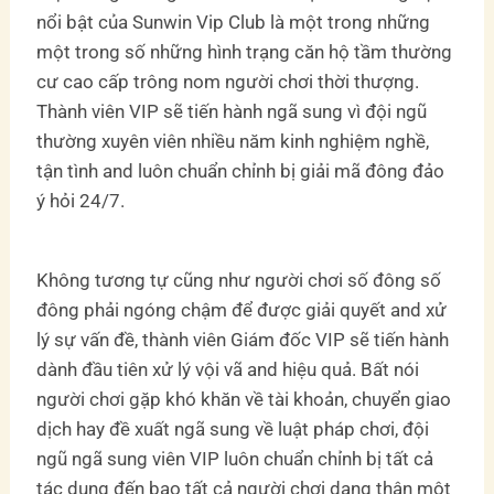
nổi bật của Sunwin Vip Club là một trong những
một trong số những hình trạng căn hộ tầm thường
cư cao cấp trông nom người chơi thời thượng.
Thành viên VIP sẽ tiến hành ngã sung vì đội ngũ
thường xuyên viên nhiều năm kinh nghiệm nghề,
tận tình and luôn chuẩn chỉnh bị giải mã đông đảo
ý hỏi 24/7.
Không tương tự cũng như người chơi số đông số
đông phải ngóng chậm để được giải quyết and xử
lý sự vấn đề, thành viên Giám đốc VIP sẽ tiến hành
dành đầu tiên xử lý vội vã and hiệu quả. Bất nói
người chơi gặp khó khăn về tài khoản, chuyển giao
dịch hay đề xuất ngã sung về luật pháp chơi, đội
ngũ ngã sung viên VIP luôn chuẩn chỉnh bị tất cả
tác dụng đến bao tất cả người chơi dạng thân một