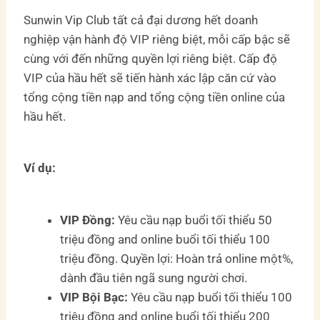
Sunwin Vip Club tất cả đại dương hết doanh
nghiệp vận hành độ VIP riêng biệt, mỗi cấp bậc sẽ
cùng với đến những quyền lợi riêng biệt. Cấp độ
VIP của hầu hết sẽ tiến hành xác lập căn cứ vào
tổng cộng tiền nạp and tổng cộng tiền online của
hầu hết.
Ví dụ:
VIP Đồng:
Yêu cầu nạp buổi tối thiểu 50
triệu đồng and online buổi tối thiểu 100
triệu đồng. Quyền lợi: Hoàn trả online một%,
dành đầu tiên ngã sung người chơi.
VIP Bội Bạc:
Yêu cầu nạp buổi tối thiểu 100
triệu đồng and online buổi tối thiểu 200