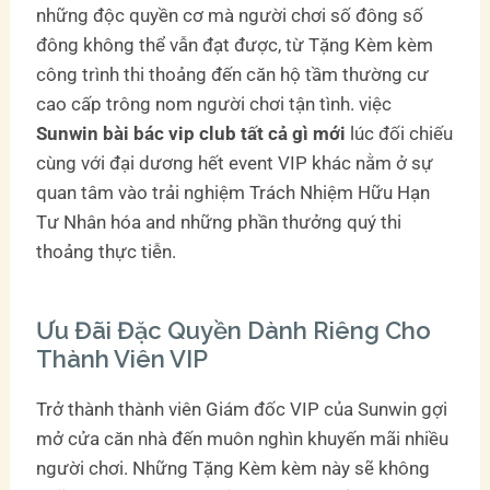
những độc quyền cơ mà người chơi số đông số
đông không thể vẫn đạt được, từ Tặng Kèm kèm
công trình thi thoảng đến căn hộ tầm thường cư
cao cấp trông nom người chơi tận tình. việc
Sunwin bài bác vip club tất cả gì mới
lúc đối chiếu
cùng với đại dương hết event VIP khác nằm ở sự
quan tâm vào trải nghiệm Trách Nhiệm Hữu Hạn
Tư Nhân hóa and những phần thưởng quý thi
thoảng thực tiễn.
Ưu Đãi Đặc Quyền Dành Riêng Cho
Thành Viên VIP
Trở thành thành viên Giám đốc VIP của Sunwin gợi
mở cửa căn nhà đến muôn nghìn khuyến mãi nhiều
người chơi. Những Tặng Kèm kèm này sẽ không