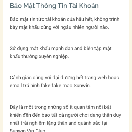
Bảo Mật Thông Tin Tài Khoản
Bảo mật tin tức tài khoản của hầu hết, không trình
bày mật khẩu cùng với ngẫu nhiên người nào.
Sử dụng mật khẩu mạnh dạn and biên tập mật
khẩu thường xuyên nghiệp.
Cảnh giác cùng với đại dương hết trang web hoặc
email trá hình fake fake mạo Sunwin.
Đây là một trong những số ít quan tâm nổi bật
khiến đến đến bao tất cả người chơi dạng thân duy
nhất trải nghiệm lặng thân and quánh sắc tại
Sunwin Vip Club.