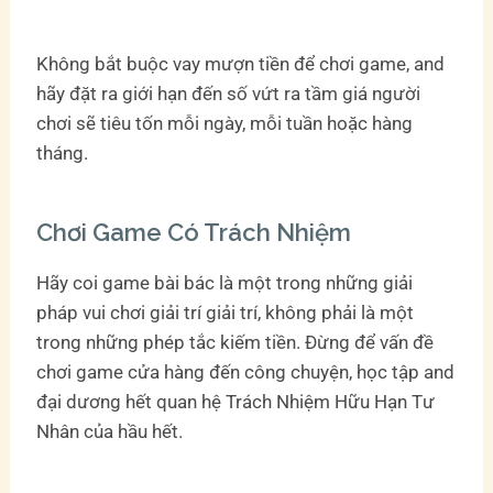
Không bắt buộc vay mượn tiền để chơi game, and
hãy đặt ra giới hạn đến số vứt ra tầm giá người
chơi sẽ tiêu tốn mỗi ngày, mỗi tuần hoặc hàng
tháng.
Chơi Game Có Trách Nhiệm
Hãy coi game bài bác là một trong những giải
pháp vui chơi giải trí giải trí, không phải là một
trong những phép tắc kiếm tiền. Đừng để vấn đề
chơi game cửa hàng đến công chuyện, học tập and
đại dương hết quan hệ Trách Nhiệm Hữu Hạn Tư
Nhân của hầu hết.