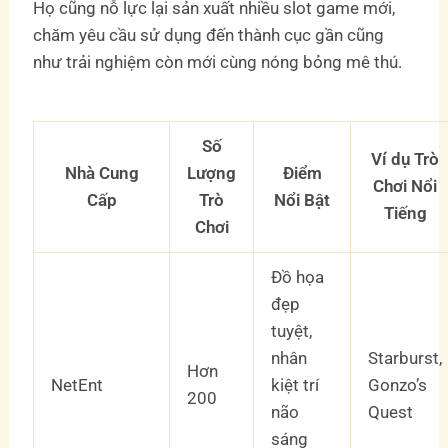
Họ cũng nỗ lực lại sản xuất nhiều slot game mới,
chăm yêu cầu sử dụng đến thành cục gần cũng
như trải nghiệm còn mới cùng nóng bỏng mê thú.
Số
Ví dụ Trò
Nhà Cung
Lượng
Điểm
Chơi Nổi
Cấp
Trò
Nổi Bật
Tiếng
Chơi
Đồ họa
đẹp
tuyệt,
nhân
Starburst,
Hơn
NetEnt
kiệt trí
Gonzo’s
200
não
Quest
sáng