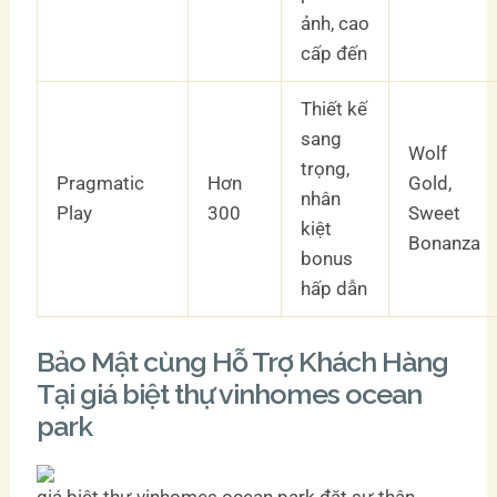
ảnh, cao
cấp đến
Thiết kế
sang
Wolf
trọng,
Pragmatic
Hơn
Gold,
nhân
Play
300
Sweet
kiệt
Bonanza
bonus
hấp dẫn
Bảo Mật cùng Hỗ Trợ Khách Hàng
Tại giá biệt thự vinhomes ocean
park
giá biệt thự vinhomes ocean park đặt sự thận