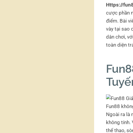
Https://fun
cược phần nh
điểm. Bài vi
vày tại sao
dân chơi, v
toàn diện tr
Fun88
Tuyến
Fun88 không
Ngoài ra là 
không tính.
thể thao, s