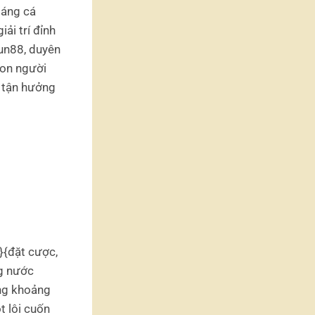
dáng cá
ải trí đỉnh
Fun88, duyên
con người
n tận hưởng
}{đặt cược,
ng nước
ong khoảng
t lôi cuốn