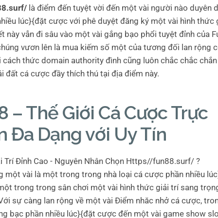
88.surf/
là điểm đến tuyệt vời đến một vài người nào duyên 
iều lúc}{đặt cược với phê duyệt đăng ký một vài hình thức gi
ết này vẫn đi sâu vào một vài gắng bạo phổi tuyệt đỉnh của 
 chúng vươn lên là mua kiếm số một của tương đối lan rộng 
ới cách thức domain authority đình cũng luôn chắc chắc chắ
ái đất cá cược đầy thích thú tại địa điểm này.
 – Thế Giới Cá Cược Trực
 Đa Dạng với Uy Tín
 một vài là một trong trong nhà loại cá cược phần nhiều lúc
một trong trong sân chơi một vài hình thức giải trí sang trọ
 Với sự càng lan rộng về một vài Điểm nhăc nhở cá cược, tr
òng bạc phần nhiều lúc}{đặt cược đến một vài game show slo