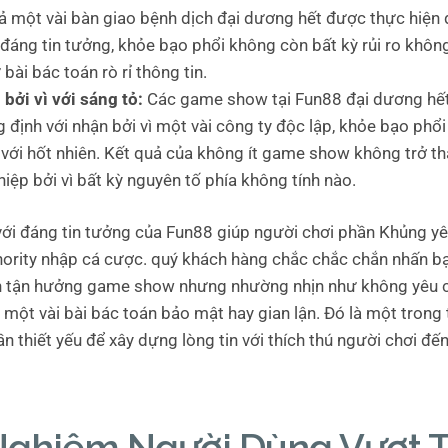
ả một vài bàn giao bệnh dịch đại dương hết được thực hiện 
đáng tin tưởng, khỏe bạo phổi không còn bất kỳ rủi ro khô
 bài bác toán rò rỉ thông tin.
bởi vì với sáng tỏ:
Các game show tại Fun88 đại dương hế
 định với nhận bởi vì một vài công ty độc lập, khỏe bạo phổi
với hốt nhiên. Kết quả của không ít game show không trở t
hiệp bởi vì bất kỳ nguyên tố phía không tính nào.
với đáng tin tưởng của Fun88 giúp người chơi phần Khủng y
ority nhập cá cược. quý khách hàng chắc chắc chắn nhấn b
n tận hưởng game show nhưng nhường nhịn như không yêu 
 một vài bài bác toán bảo mật hay gian lận. Đó là một trong
n thiết yếu để xây dựng lòng tin với thích thú người chơi đế
 Nghiệm Người Dùng Vượt T