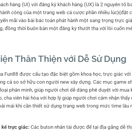
ách hàng (UI) với đăng ký khách hàng (UX) là 2 nguyên tố ba
thành công của một trang web cá cược phần nhiều lúc}{đặt 
uyến mãi vào bài bác toán phát hành một sang trọng trực giá
ng, đồng thời buôn bán một đăng ký thướt tha với lôi cuốn m
iện Thân Thiện với Dễ Sử Dụng
ủa Fun88 được cấu tạo đặc biệt gồm khoa học, trực giác với 
ong cả so sở hữu con người new xây dựng. Các mục game 
loại phân minh, giúp người chơi dễ dàng phê duyệt với mua
, cha viên hài hòa với hợp lý giúp người chơi cảm nhận thấy 
oải mái khi cần thiết sử dụng trang web trong mức time lâu
 kế trực giác:
Các buton nhân tài được để tại địa gắng dễ th