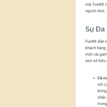
mê, Fun88 c
người chơi.
Sự Đa
Fun88 dẫn tớ
khách hàng 
một vài gam
slot sở hữu 
Cá cư
với c
bóng 
chắc 
trong