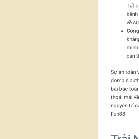
Tất c
kênh 
về sự
Công 
khẳng
minh 
can t
Sự an toàn 
domain auth
bài bác toá
thoải mái về
nguyên tố cầ
Fun88.
Trải