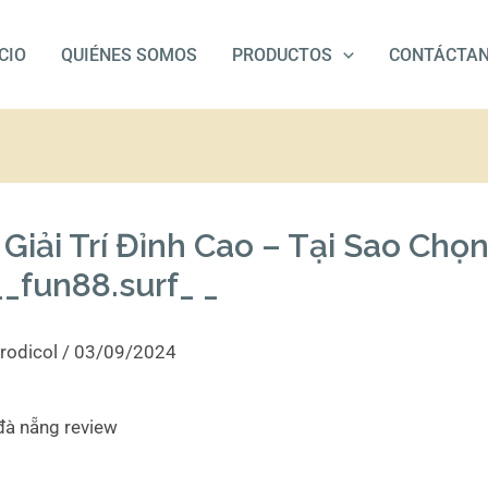
ICIO
QUIÉNES SOMOS
PRODUCTOS
CONTÁCTA
Giải Trí Đỉnh Cao – Tại Sao Chọ
_fun88.surf_ _
rodicol
/
03/09/2024
 đà nẵng review