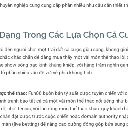
huyên nghiệp cung cung cấp phần nhiều nhu cầu cần thiết th
 Dạng Trong Các Lựa Chọn Cá C
i đến người chơi một trái đất cá cược giàu sang, không giới
chắc chắc chắn dễ dàng mua thấy một vài môn thể thao lôi 
e show sòng bạc kinh khủng khiếp, với hàng trăm nghìn g
đủ phần nhiều vấn đề với vẻ phía không tính.
ợc thể thao:
Fun88 buôn bán tỷ suất cược tuyên chiến với c
ạnh tranh bao tất cả cả một vài môn thể thao nổi tiếng như 
rổ, chơi tennis, với lan rộng môn thể thao khác. quý khách 
chắn đặt cược trước cuộc chiến hoặc domain authority nhậ
 màn (live betting) để nâng cao cường đóng góp bửa sung 