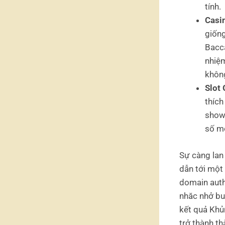
tính.
Casi
giốn
Bacca
nhiệm
không
Slot
thíc
show 
số mộ
Sự càng lan
dẫn tới một 
domain auth
nhăc nhở bu
kết quả Khủn
trở thành t