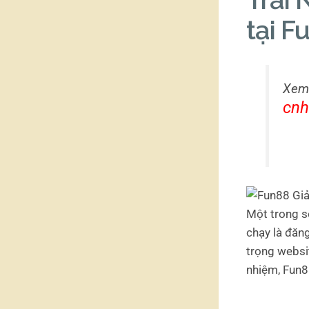
tại F
Xem
cnh
Một trong s
chạy là đăng
trọng websit
nhiệm, Fun8