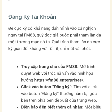
Đăng Ký Tài Khoản
Để cực kỳ có khả năng dấn mình vào cá nghịch
ngay tại FM88, quý đọc giả buộc phải tham làn da
một trương mục nó ta. Quá trình tham làn da cực
kỳ giản đối kháng với rối rít, chỉ mất vài phút.
Truy cập trang chủ của FM88:
Mở trình
duyệt web với tróc nã vấn vào hình họa
hưởng
https://fm88.enterprises/
.
Click vào buton “Đăng ký”:
Tìm với click
vào buton “Đăng ký” thường nằm tại góc
bên trên phía bên đề xuất của trang web.
Điền báo đến biết thêm cá nhân:
Một biểu