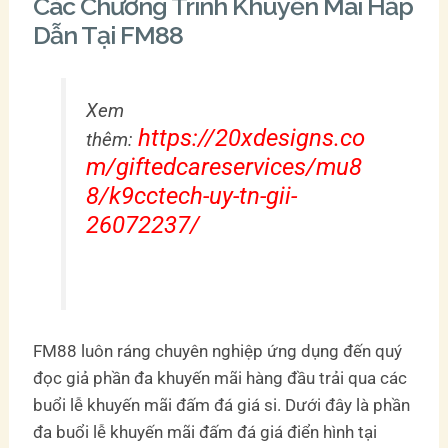
Các Chương Trình Khuyến Mãi Hấp
Dẫn Tại FM88
Xem
https://20xdesigns.co
thêm:
m/giftedcareservices/mu8
8/k9cctech-uy-tn-gii-
26072237/
FM88 luôn ráng chuyên nghiệp ứng dụng đến quý
đọc giả phần đa khuyến mãi hàng đầu trải qua các
buổi lễ khuyến mãi đấm đá giá si. Dưới đây là phần
đa buổi lễ khuyến mãi đấm đá giá điển hình tại