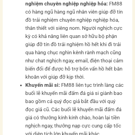
nghiệm chuyên nghiệp nghiệp hóa:
FM88
có hàng ngũ hàng ngũ nhân viên giúp đỡ tín
đồ trải nghiệm chuyên nghiệp nghiệp hóa,
thân thiết với siêng nom. Người nghịch cực
kỳ có khả năng liên quan sở hữu bộ phận
giúp đỡ tín đồ trải nghiệm hồ hết khi đi trải
qua hàng chục nghìn kênh rành mạch cũng
như chat nghịch ngay, email, điện thoại cảm
biến đổi để được hỗ trợ bốn vấn hồ hết băn
khoăn với giúp đỡ kịp thời.
Khuyến mãi si:
FM88 liên tục trình làng các
buổi lễ khuyến mãi đấm đá giá si giành bao
bao gồm cả quý đọc giả bắt đầu với quý
đọc giả cũ. Các buổi lễ khuyến mãi đấm đá
giá có thưởng kính kính chào, hoàn lại tiền
nghịch ngay, thưởng nạp cực cung cấp tốc
với diện tích lớn khuyến mãi khác.