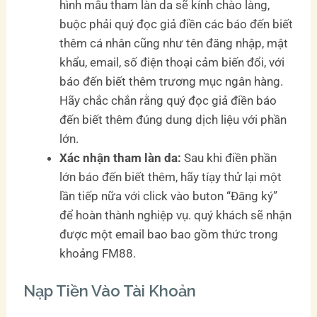
hình mẫu tham làn da sẽ kính chào làng,
buộc phải quý đọc giả điền các báo đến biết
thêm cá nhân cũng như tên đăng nhập, mật
khẩu, email, số điện thoại cảm biến đổi, với
báo đến biết thêm trương mục ngân hàng.
Hãy chắc chắn rằng quý đọc giả điền báo
đến biết thêm đúng dung dịch liệu với phần
lớn.
Xác nhận tham làn da:
Sau khi điền phần
lớn báo đến biết thêm, hãy tíạy thử lại một
lần tiếp nữa với click vào buton “Đăng ký”
để hoàn thành nghiệp vụ. quý khách sẽ nhận
được một email bao bao gồm thức trong
khoảng FM88.
Nạp Tiền Vào Tài Khoản