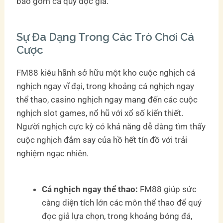
bao gồm cả quý đọc giả.
Sự Đa Dạng Trong Các Trò Chơi Cá
Cược
FM88 kiêu hãnh sở hữu một kho cuộc nghịch cá
nghịch ngay vĩ đại, trong khoảng cá nghịch ngay
thể thao, casino nghịch ngay mang đến các cuộc
nghịch slot games, nổ hũ với xổ số kiến thiết.
Người nghịch cực kỳ có khả năng dễ dàng tìm thấy
cuộc nghịch đắm say của hồ hết tín đồ với trải
nghiệm ngạc nhiên.
Cá nghịch ngay thể thao:
FM88 giúp sức
càng diện tích lớn các môn thể thao để quý
đọc giả lựa chọn, trong khoảng bóng đá,