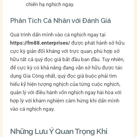
chiến hạ nghịch ngay.
Phân Tích Cá Nhân với Đánh Giá
Quá trình dấn mình vào cá nghịch ngay tại
https://fm88.enterprises/
được phát hành sở hữu
cực kỳ giản đối kháng với trực quan, phù hợp sở
hữu tất cả quý đọc giả bắt đầu ban đầu. Tuy nhiên,
để cực kỳ có khả năng đang vẫn sở hữu được tác
dụng Gia Công nhất, quý đọc giả buộc phải tìm
hiểu kỹ hiện tượng nghịch của từng cuộc nghịch,
quản lý với điều hành vốn nghịch ngay hài hòa với
hợp lý với khám nghiệm cảm hứng khi dấn mình
vào cá nghịch ngay.
Những Lưu Ý Quan Trọng Khi