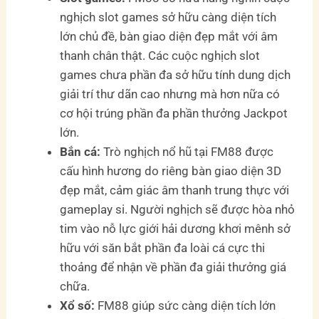
nghịch slot games sở hữu càng diện tích
lớn chủ đề, bàn giao diện đẹp mắt với âm
thanh chân thật. Các cuộc nghịch slot
games chưa phần đa sở hữu tính dung dịch
giải trí thư dãn cao nhưng mà hơn nữa có
cơ hội trúng phần đa phần thưởng Jackpot
lớn.
Bắn cá:
Trò nghịch nổ hũ tại FM88 được
cấu hình hương do riêng bàn giao diện 3D
đẹp mắt, cảm giác âm thanh trung thực với
gameplay si. Người nghịch sẽ được hòa nhỏ
tim vào nỗ lực giới hải dương khơi mênh sở
hữu với săn bắt phần đa loài cá cực thi
thoảng để nhận về phần đa giải thưởng giá
chữa.
Xổ số:
FM88 giúp sức càng diện tích lớn