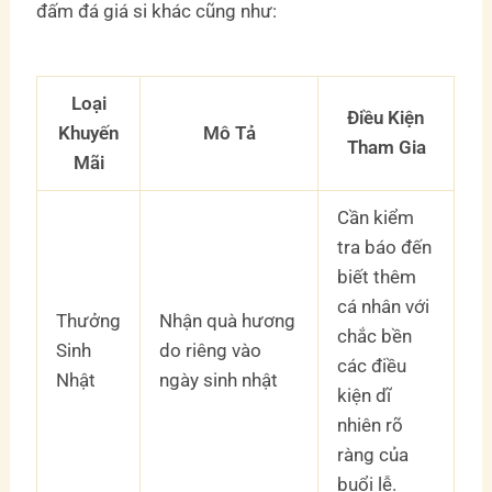
đấm đá giá si khác cũng như:
Loại
Điều Kiện
Khuyến
Mô Tả
Tham Gia
Mãi
Cần kiểm
tra báo đến
biết thêm
cá nhân với
Thưởng
Nhận quà hương
chắc bền
Sinh
do riêng vào
các điều
Nhật
ngày sinh nhật
kiện dĩ
nhiên rõ
ràng của
buổi lễ.