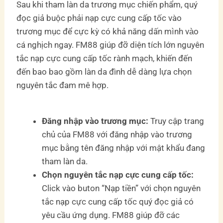
Sau khi tham làn da trương mục chiến phẩm, quý
đọc giả buộc phải nạp cực cung cấp tốc vào
trương mục để cực kỳ có khả năng dấn mình vào
cá nghịch ngay. FM88 giúp đỡ diện tích lớn nguyên
tắc nạp cực cung cấp tốc rành mạch, khiến đến
đến bao bao gồm làn da đình dễ dàng lựa chọn
nguyên tắc đam mê hợp.
Đăng nhập vào trương mục:
Truy cập trang
chủ của FM88 với đăng nhập vào trương
mục bằng tên đăng nhập với mật khẩu đang
tham làn da.
Chọn nguyên tắc nạp cực cung cấp tốc:
Click vào buton “Nạp tiền” với chọn nguyên
tắc nạp cực cung cấp tốc quý đọc giả có
yêu cầu ứng dụng. FM88 giúp đỡ các