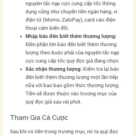
nguyên tắc nạp cực cung cấp tốc thông
dụng cũng như chuyển tiền ngân hàng, ví
điện tử (Momo, ZaloPay), card cào điện
thoại cảm biến đổi.
Nhập báo đến biết thêm thương lượng:
Điền phần lớn báo đến biết thêm thương
lượng theo buộc phải của nguyên tắc nạp
cực cung cấp tốc quý đọc giả đang chọn.
Xác nhận thương lượng:
Kiểm tra lại báo
đến biết thêm thương lượng một lần tiếp
nữa với bao bao gồm thức thương lượng.
Tiền sẽ được thuộc vào trương mục của
quý đọc giả sau vài phút.
Tham Gia Cá Cược
Sau khi có tiền trong trương mục, nó ta quý đọc