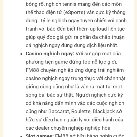
bóng rổ, nghịch tennis mang đến các môn
thể thao điện tử (eSports) vẫn cực kỳ thông
dụng. Tỷ lệ nghịch ngay tuyên chiến với cạnh
tranh với báo đến biết thêm up load liên tục
giúp quý đọc giả gửi ra phần đa chấp thuận
cá nghịch ngay đúng dung dịch liệu nhất.
Casino nghịch ngay:
Với sự góp mặt của
phương tiện game đứng top nỗ lực giới,
FM88 chuyên nghiệp ứng dụng trải nghiệm
casino nghịch ngay trung thực với chân thật
giống cũng cũng như là vẫn ra mặt tại một
sòng bài bác sự thật. Người nghịch cực kỳ
có khả năng dấn mình vào các cuộc nghịch
cũng như Baccarat, Roulette, Blackjack sở
hữu sự điều hành quản lý với điều hành của
các dealer chuyên nghiệp nghiệp hóa.
Slot games:
FM88 sở hữu hàng nghìn cuộc