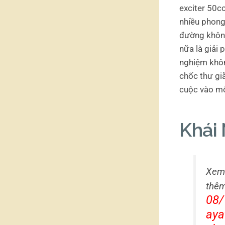
exciter 50c
nhiều phong
đường không
nữa là giải 
nghiệm khôn
chốc thư gi
cuộc vào mộ
Khái 
Xe
thê
08/
aya