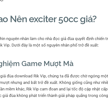
ao Nên exciter 50cc giá?
ìn nguyên nhân làm cho nhà đọc giả đùa quyết định chiến t
k Vip. Dưới đây là một số nguyên nhân phổ trở đề xuất:
Nghiệm Game Mượt Mà
 giả đùa download Rik Vip, chúng ta đã được chờ ngóng mộ
ượt nhưng and bất trở đề xuất. Không giống cũng như nhi
hần mềm khác, Rik Vip cam đoan and lại tốc độ cập nhật cấp
c giả đùa không phát triển thành giải pháp quãng trong côn