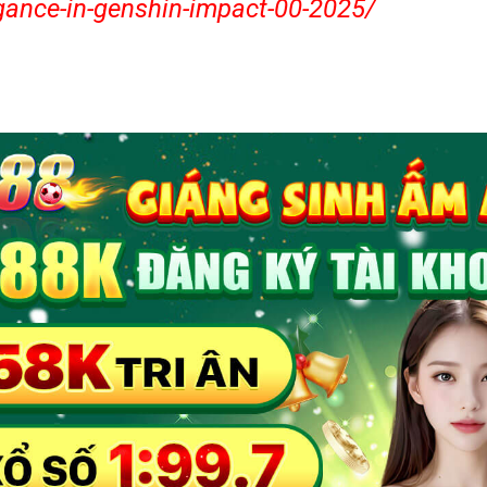
gance-in-genshin-impact-00-2025/