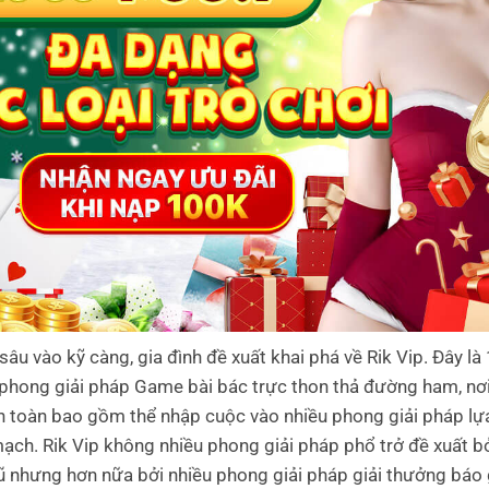
 sâu vào kỹ càng, gia đình đề xuất khai phá về Rik Vip. Đây là
 phong giải pháp Game bài bác trực thon thả đường ham, nơ
n toàn bao gồm thể nhập cuộc vào nhiều phong giải pháp lựa
ạch. Rik Vip không nhiều phong giải pháp phổ trở đề xuất bở
ũ nhưng hơn nữa bởi nhiều phong giải pháp giải thưởng báo g