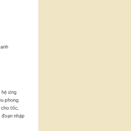
ranh
t hệ ứng
ều phong
 cho tốc,
g đoạn nhập