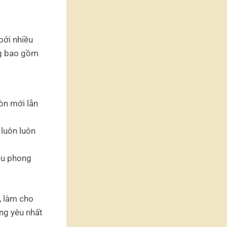
bởi nhiều
ng bao gồm
òn mới lẫn
 luôn luôn
ều phong
, làm cho
ng yêu nhất