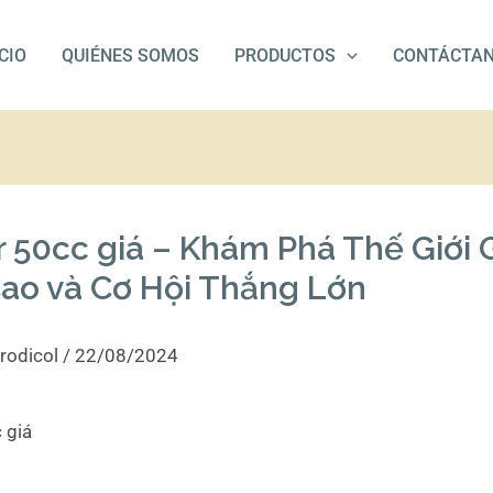
ICIO
QUIÉNES SOMOS
PRODUCTOS
CONTÁCTA
r 50cc giá – Khám Phá Thế Giới
ao và Cơ Hội Thắng Lớn
rodicol
/
22/08/2024
 giá