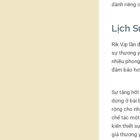
dành riêng 
Lịch S
Rik Vip lần
sự thương y
nhiều phong
đảm bảo hơn
Sự tăng hốt 
dừng ở bài 
rộng cho nh
chế tác một
kiến thiết s
giả thương 