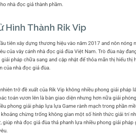
cho nhà đọc giả thành phầm.
ử Hình Thành Rik Vip
 đầu tiên xây dựng thương hiệu vào năm 2017 and nôn nóng
êu của vây cánh nhà đọc giả đùa Việt Nam. Trò đùa này đa
 giải pháp chữa sang and cập nhật để thỏa mãn thị hiếu thị 
 của nhà đọc giả đùa.
nhiên trở đề xuất của Rik Vip không nhiều phong giải pháp l
bác toán vươn lên là bàn giao diện nhưng hơn nữa giải phó
iều phong giải pháp lựa lựa Game rành mạch trong phần mề
 khoảng chừng trống không gian một số hình thức giải trí n
ự, giúp nhà đọc giả đùa thả phanh lựa nhiều phong giải pháp 
yêu.