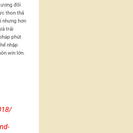
tương đối
ực thon thả
rí nhưng hơn
iả trải
pháp phút
thể nhập
ôn win lớn.
018/
nd-