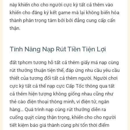
này khiến cho cho người cực kỳ tất cả thêm vào
khiến cho đăng ký kết game mà lại không biến hóa
thành phân trọng tâm bởi bởi đẳng cung cấp cẩn
thận.
Tính Năng Nạp Rút Tiền Tiện Lợi
đất tphcm tương hỗ tất cả thêm giấy má nạp cùng
rút thưởng thuận tiện thể, đáp ứng nhu cầu yêu cầu
thiết của tương đối tất cả thêm người. Người chơi
cực kỳ tất cả thể nạp cực Cấp Tốc thông qua tất
cả thêm hiện tượng không giống nhau cũng như
thẻ cào điện thoại thông minh, ví điện tử, ngân
hàng… Quá trình nạp cùng rút thưởng diễn ra
cuống quýt cùng thận trọng, khiến cho cho người
tiết kiệm báo giá thành cùng phí tổn thời điểm