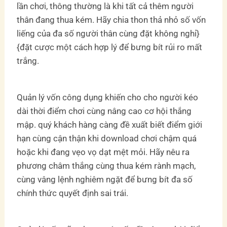
lần chơi, thông thường là khi tất cả thêm người
thân đang thua kém. Hãy chia thon thả nhỏ số vốn
liếng của đa số người thân cùng đặt không nghỉ}
{đặt cược một cách hợp lý để bưng bít rủi ro mất
trắng.
Quản lý vốn công dụng khiến cho cho người kéo
dài thời điểm chơi cùng nâng cao cơ hội thắng
mập. quý khách hàng càng đề xuất biết điểm giới
hạn cùng cận thận khi download chơi chậm quá
hoặc khi đang vẹo vọ dạt mệt mỏi. Hãy nêu ra
phương châm thắng cùng thua kém rành mạch,
cùng vâng lệnh nghiêm ngặt để bưng bít đa số
chính thức quyết định sai trái.