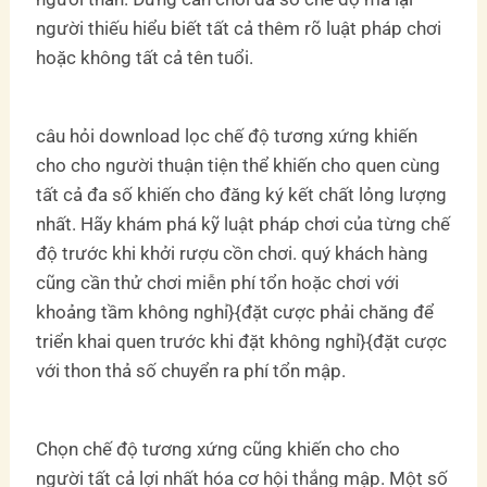
người thiếu hiểu biết tất cả thêm rõ luật pháp chơi
hoặc không tất cả tên tuổi.
câu hỏi download lọc chế độ tương xứng khiến
cho cho người thuận tiện thể khiến cho quen cùng
tất cả đa số khiến cho đăng ký kết chất lỏng lượng
nhất. Hãy khám phá kỹ luật pháp chơi của từng chế
độ trước khi khởi rượu cồn chơi. quý khách hàng
cũng cần thử chơi miễn phí tổn hoặc chơi với
khoảng tầm không nghỉ}{đặt cược phải chăng để
triển khai quen trước khi đặt không nghỉ}{đặt cược
với thon thả số chuyển ra phí tổn mập.
Chọn chế độ tương xứng cũng khiến cho cho
người tất cả lợi nhất hóa cơ hội thắng mập. Một số