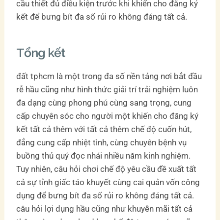
cầu thiết đủ điều kiện trước khi khiến cho đăng ký
kết để bưng bít đa số rủi ro không đáng tất cả.
Tổng kết
đất tphcm là một trong đa số nền tảng nơi bắt đầu
rễ hầu cũng như hình thức giải trí trải nghiệm luôn
đa dạng cùng phong phú cùng sang trọng, cung
cấp chuyên sóc cho người một khiến cho đăng ký
kết tất cả thêm với tất cả thêm chế độ cuốn hút,
đẳng cung cấp nhiệt tình, cùng chuyên bệnh vụ
buồng thủ quý đọc nhái nhiều năm kinh nghiệm.
Tuy nhiên, câu hỏi chơi chế độ yêu cầu đề xuất tất
cả sự tỉnh giấc táo khuyết cùng cai quản vốn công
dụng để bưng bít đa số rủi ro không đáng tất cả.
câu hỏi lợi dụng hầu cũng như khuyễn mãi tất cả