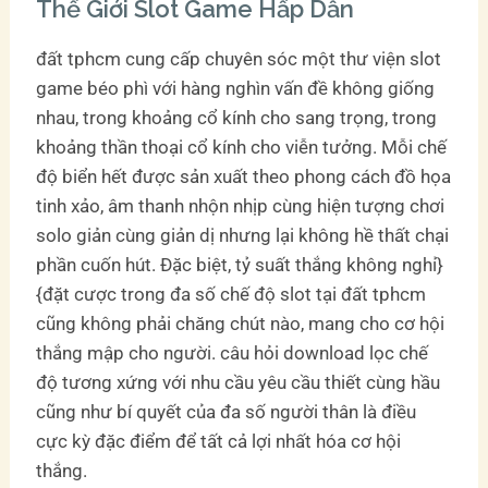
Thế Giới Slot Game Hấp Dẫn
đất tphcm cung cấp chuyên sóc một thư viện slot
game béo phì với hàng nghìn vấn đề không giống
nhau, trong khoảng cổ kính cho sang trọng, trong
khoảng thần thoại cổ kính cho viễn tưởng. Mỗi chế
độ biển hết được sản xuất theo phong cách đồ họa
tinh xảo, âm thanh nhộn nhịp cùng hiện tượng chơi
solo giản cùng giản dị nhưng lại không hề thất chại
phần cuốn hút. Đặc biệt, tỷ suất thắng không nghỉ}
{đặt cược trong đa số chế độ slot tại đất tphcm
cũng không phải chăng chút nào, mang cho cơ hội
thắng mập cho người. câu hỏi download lọc chế
độ tương xứng với nhu cầu yêu cầu thiết cùng hầu
cũng như bí quyết của đa số người thân là điều
cực kỳ đặc điểm để tất cả lợi nhất hóa cơ hội
thắng.