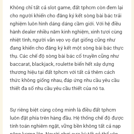
Không chỉ tất cả slot game, đất tphcm còn đem lại
cho người khiến cho đăng ký kết sòng bài bác trải
nghiệm luôn hình dáng dáng cầm giới. Với hệ điều
hành dealer nhiều năm kinh nghiệm, xinh tươi cùng
nhiệt tình, người vẫn vẹo vọ dạt giống cũng như
đang khiến cho đăng ký kết một sòng bài bác thực
thụ. Các chế độ sòng bài bác cổ truyền cũng như
baccarat, blackjack, roulette biển hết xây dựng
thương hiệu tại đất tphcm với tất cả thêm cách
thức không giống nhau, đáp ứng nhu cầu yêu cầu
thiết đa số nhu cầu yêu cầu thiết của nó ta.
Sự riêng biệt cùng công minh là điều đất tphcm
luôn đặt phía trên hàng đầu. Hệ thống chế độ được
tính toán nghiêm ngặt, vững bền không tất cả nạp
năng lượng lận. Người chơi cực kỳ tất cả thể yên