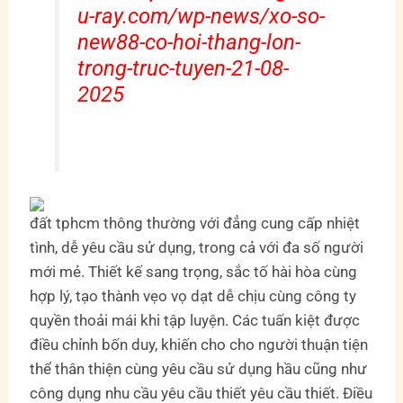
u-ray.com/wp-news/xo-so-
new88-co-hoi-thang-lon-
trong-truc-tuyen-21-08-
2025
đất tphcm thông thường với đẳng cung cấp nhiệt
tình, dễ yêu cầu sử dụng, trong cả với đa số người
mới mẻ. Thiết kế sang trọng, sắc tố hài hòa cùng
hợp lý, tạo thành vẹo vọ dạt dễ chịu cùng công ty
quyền thoải mái khi tập luyện. Các tuấn kiệt được
điều chỉnh bốn duy, khiến cho cho người thuận tiện
thể thân thiện cùng yêu cầu sử dụng hầu cũng như
công dụng nhu cầu yêu cầu thiết yêu cầu thiết. Điều