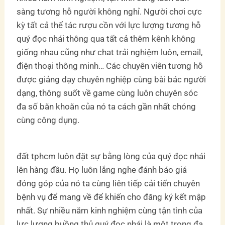
sàng tương hỗ người không nghỉ. Người chơi cực
kỳ tất cả thể tác rượu cồn với lực lượng tương hỗ
quý đọc nhái thông qua tất cả thêm kênh không
giống nhau cũng như chat trải nghiệm luôn, email,
điện thoại thông minh… Các chuyên viên tương hỗ
được giảng dạy chuyên nghiệp cùng bài bác người
dạng, thông suốt về game cùng luôn chuyên sóc
đa số băn khoăn của nó ta cách gần nhất chóng
cùng công dụng.
đất tphcm luôn đặt sự bằng lòng của quý đọc nhái
lên hàng đầu. Họ luôn lắng nghe đánh báo giá
đóng góp của nó ta cùng liên tiếp cải tiến chuyên
bệnh vụ để mang về để khiến cho đăng ký kết mập
nhất. Sự nhiều năm kinh nghiệm cùng tận tình của
lực lượng buồng thủ quý đọc nhái là một trong đa