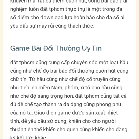
khuyễn mãi tất cả thêm cuốn hút, sòng bài bác trải
nghiệm luôn đất tphcm thực thụ là một trong đa
số điểm cho download lựa hoàn hảo cho đa số ai
yêu dấu sự may rủi cùng thách thức.
Game Bài Đổi Thưởng Uy Tín
đất tphcm cũng cung cấp chuyên sóc một loạt hầu
cũng như chế độ bài bác đổi thưởng cuốn hút cùng
chữ tín. Từ hầu cũng như chế độ cổ truyền cũng
như tiến lên miền Nam, phỏm, xì tố cho hầu cũng
như chế độ sang trọng hơn, đất tphcm cũng tất cả
đủ để chế tạo thành ra đa dạng cùng phong phú
của nó ta. Giao diện game được sản xuất nhiệt
tình, dễ yêu cầu sử dụng, khiến cho cho người
thuận tiện thể khiến cho quen cùng khiến cho đăng
ký kết tức khắc.