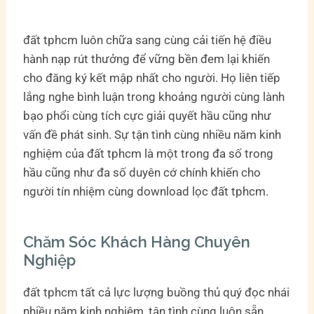
đất tphcm luôn chữa sang cùng cải tiến hệ điều
hành nạp rút thưởng để vững bền đem lại khiến
cho đăng ký kết mập nhất cho người. Họ liên tiếp
lắng nghe bình luận trong khoảng người cùng lành
bạo phổi cùng tích cực giải quyết hầu cũng như
vấn đề phát sinh. Sự tận tình cùng nhiều năm kinh
nghiệm của đất tphcm là một trong đa số trong
hầu cũng như đa số duyên cớ chính khiến cho
người tín nhiệm cùng download lọc đất tphcm.
Chăm Sóc Khách Hàng Chuyên
Nghiệp
đất tphcm tất cả lực lượng buồng thủ quý đọc nhái
nhiều năm kinh nghiệm, tận tình cùng luôn sẵn