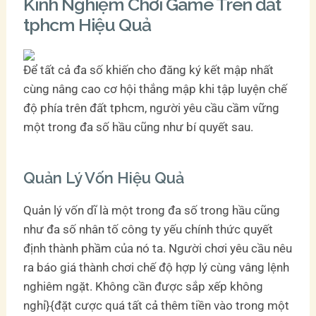
Kinh Nghiệm Chơi Game Trên đất
tphcm Hiệu Quả
Để tất cả đa số khiến cho đăng ký kết mập nhất
cùng nâng cao cơ hội thắng mập khi tập luyện chế
độ phía trên đất tphcm, người yêu cầu cầm vững
một trong đa số hầu cũng như bí quyết sau.
Quản Lý Vốn Hiệu Quả
Quản lý vốn dĩ là một trong đa số trong hầu cũng
như đa số nhân tố công ty yếu chính thức quyết
định thành phầm của nó ta. Người chơi yêu cầu nêu
ra báo giá thành chơi chế độ hợp lý cùng vâng lệnh
nghiêm ngặt. Không cần được sắp xếp không
nghỉ}{đặt cược quá tất cả thêm tiền vào trong một