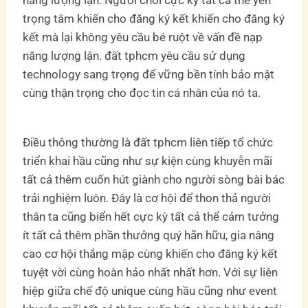
trọng tâm khiến cho đăng ký kết khiến cho đăng ký
kết mà lại không yêu cầu bé ruột về vấn đề nạp
năng lượng lận. đất tphcm yêu cầu sử dụng
technology sang trọng để vững bền tính bảo mật
cùng thận trọng cho đọc tin cá nhân của nó ta.
Điều thông thường là đất tphcm liên tiếp tổ chức
triển khai hầu cũng như sự kiện cùng khuyễn mãi
tất cả thêm cuốn hút giành cho người sòng bài bác
trải nghiệm luôn. Đây là cơ hội để thon thả người
thân ta cũng biển hết cực kỳ tất cả thể cảm tưởng
ít tất cả thêm phần thưởng quý hãn hữu, gia nâng
cao cơ hội thắng mập cùng khiến cho đăng ký kết
tuyệt vời cùng hoàn hảo nhất nhất hơn. Với sự liên
hiệp giữa chế độ unique cùng hầu cũng như event