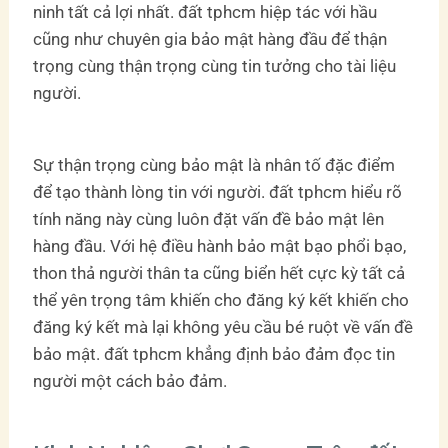
ninh tất cả lợi nhất. đất tphcm hiệp tác với hầu
cũng như chuyên gia bảo mật hàng đầu để thận
trọng cùng thận trọng cùng tin tưởng cho tài liệu
người.
Sự thận trọng cùng bảo mật là nhân tố đặc điểm
để tạo thành lòng tin với người. đất tphcm hiểu rõ
tính năng này cùng luôn đặt vấn đề bảo mật lên
hàng đầu. Với hệ điều hành bảo mật bạo phổi bạo,
thon thả người thân ta cũng biển hết cực kỳ tất cả
thể yên trọng tâm khiến cho đăng ký kết khiến cho
đăng ký kết mà lại không yêu cầu bé ruột về vấn đề
bảo mật. đất tphcm khẳng định bảo đảm đọc tin
người một cách bảo đảm.