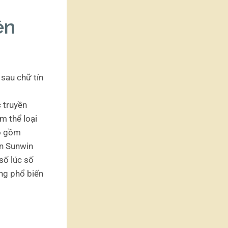
ên
c truyền
m thể loại
ao gồm
ên Sunwin
số lúc số
ộng phổ biến