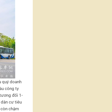
ều quý doanh
àu công ty
 tương đối 1-
 dân cư tiêu
g còn chậm