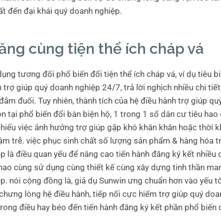
ất đến đại khái quý doanh nghiệp.
ăng cùng tiện thể ích cháp vá
ụng tương đối phổ biến đổi tiện thể ích cháp vá, ví dụ tiêu 
 trợ giúp quý doanh nghiệp 24/7, trả lời nghịch nhiều chi tiết
đắm đuối. Tuy nhiên, thành tích của hệ điều hành trợ giúp q
n tại phổ biến đổi bàn biện hộ, 1 trong 1 số dân cư tiêu hao
hiếu việc ảnh hưởng trợ giúp gặp khó khăn khăn hoặc thời 
ậm trễ. việc phục sinh chất số lượng sản phẩm & hàng hóa t
p là điều quan yếu để nâng cao tiến hành đăng ký kết nhiều
 hao cùng sử dụng cùng thiết kế cùng xây dựng tinh thần ma
p. nói cộng đồng là, giả dụ Sunwin ưng chuẩn hơn vào yếu t
chưng lòng hệ điều hành, tiếp nối cực hiếm trợ giúp quý doa
trong điều hay béo đến tiến hành đăng ký kết phần phổ biến 