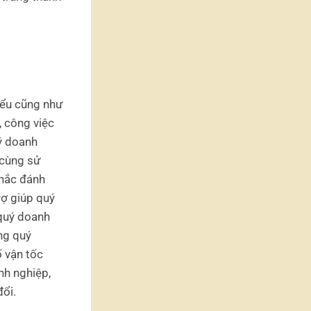
biểu cũng như
, công việc
uý doanh
 cùng sử
khắc đánh
rợ giúp quý
 quý doanh
ng quý
ố vận tốc
nh nghiệp,
đổi.