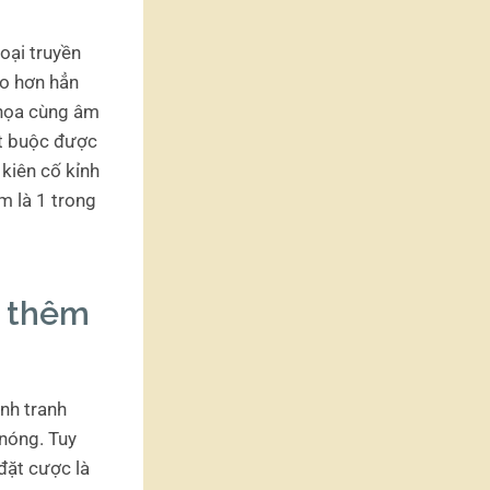
oại truyền
ao hơn hẳn
ồ họa cùng âm
ắt buộc được
kiên cố kỉnh
m là 1 trong
m thêm
nh tranh
 nóng. Tuy
 đặt cược là