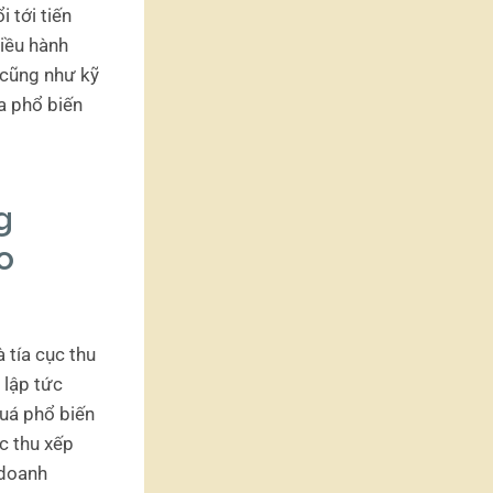
i tới tiến
iều hành
 cũng như kỹ
a phổ biến
g
o
 tía cục thu
 lập tức
quá phổ biến
c thu xếp
 doanh