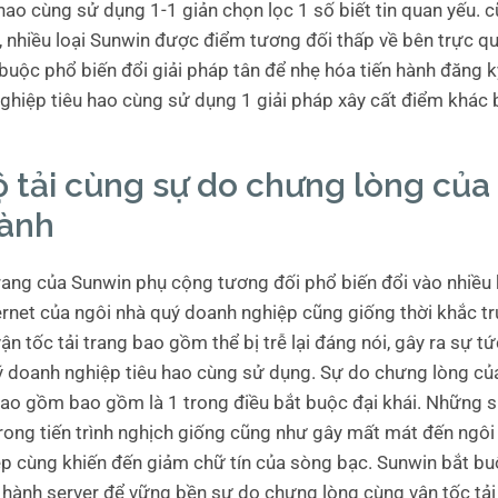
hao cùng sử dụng 1-1 giản chọn lọc 1 số biết tin quan yếu. 
, nhiều loại Sunwin được điểm tương đối thấp về bên trực q
buộc phổ biến đổi giải pháp tân để nhẹ hóa tiến hành đăng k
ghiệp tiêu hao cùng sử dụng 1 giải pháp xây cất điểm khác b
 tải cùng sự do chưng lòng của
hành
trang của Sunwin phụ cộng tương đối phổ biến đổi vào nhiều
ernet của ngôi nhà quý doanh nghiệp cũng giống thời khắc tr
 vận tốc tải trang bao gồm thể bị trễ lại đáng nói, gây ra sự t
ý doanh nghiệp tiêu hao cùng sử dụng. Sự do chưng lòng củ
ao gồm bao gồm là 1 trong điều bắt buộc đại khái. Những s
rong tiến trình nghịch giống cũng như gây mất mát đến ngôi
p cùng khiến đến giảm chữ tín của sòng bạc. Sunwin bắt b
u hành server để vững bền sự do chưng lòng cùng vận tốc tải