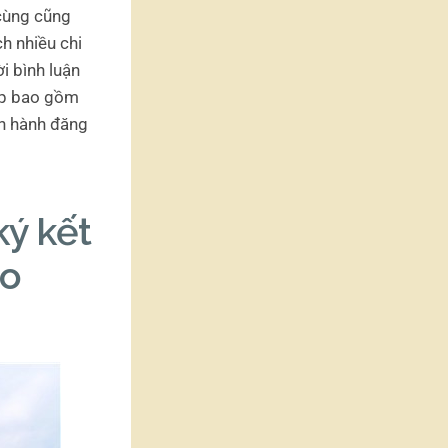
cùng cũng
h nhiều chi
ời bình luận
ệp bao gồm
ến hành đăng
ký kết
ao