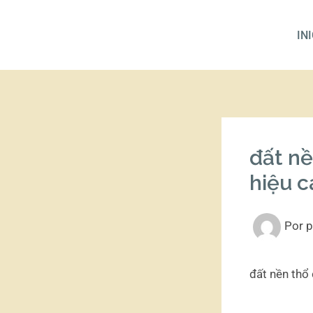
Ir
al
IN
contenido
đất nề
hiệu 
Por
p
đất nền thổ