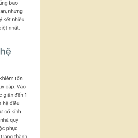
cũng bao
uan, nhưng
ý kết nhiều
iệt nhất.
 hệ
 khiêm tốn
uy cập. Vào
ức giận đến 1
a hệ điều
ự cố kỉnh
 nhà quý
uộc phục
 trang thành