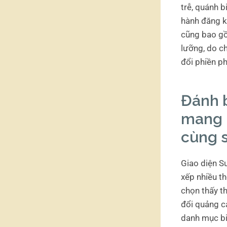
trễ, quánh bi
hành đăng k
cũng bao gồ
lưỡng, do c
đổi phiền p
Đánh b
mang 
cùng 
Giao diện Su
xếp nhiều th
chọn thấy th
đổi quảng c
danh mục bi