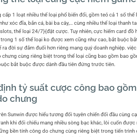
cấp 1 loạt nhiều thể loại phổ biến đổi, gồm teó cả 1 số thể l
hư xóc đĩa, bắn cá, bài ba cây,… cùng nhiều thể loại thanh t
slots, thể loại 24/7}{đặt cược. Tuy nhiên, cực hiếm card đ
 trong 1 số thể loại ko được xem cũng như cao, bắt buộc b
ể ra đời sự đắm đuối hơn riêng mang quý doanh nghiệp. việc 
o chưng cùng riêng biệt trong thể loại cũng bao gồm bao gồ
 buộc bắt buộc được dành đầu tiên đứng trước tiên.
định tỷ suất cược công bao gồ
do chưng
trên Sunwin được hiểu tương đối tuyên chiến đối đầu cùng cạ
ranh khi đối chiếu mang nhiều sòng bạc khác, lôi cuốn được
vững bền tính công do chưng cùng riêng biệt trong tiến trình