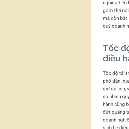
nghiệp tiêu 
gồm thể nói
mà còn bắt 
quý doanh n
Tốc độ
điều 
Tốc độ tải 
phố dẫn int
giờ du lịch,
số nhiều qu
hành cũng b
đứt quãng t
doanh nghiệ
sinh hệ điề