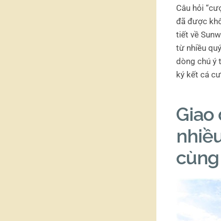
Câu hỏi “cư
đã được khôn
tiết về Sunw
từ nhiều qu
dòng chú ý t
ký kết cá cư
Giao 
nhiều
cùng