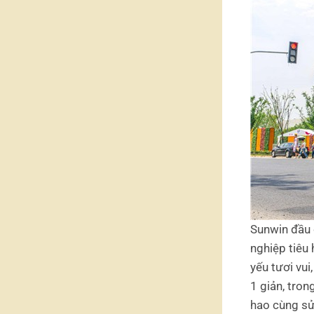
Sunwin đầu 
nghiệp tiêu
yếu tươi vui
1 giản, tron
hao cùng sử