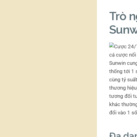
Trò n
Sunw
Sunwin cung 
thống tới 1 s
cùng tỷ suấ
thương hiệu
tương đối tu
khác thường
đổi vào 1 s
Đa dạn