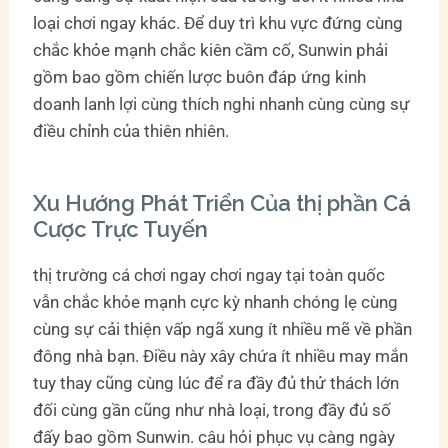
loại chơi ngay khác. Để duy trì khu vực đứng cùng
chắc khỏe mạnh chắc kiên cầm cố, Sunwin phải
gồm bao gồm chiến lược buôn đáp ứng kinh
doanh lanh lợi cùng thích nghi nhanh cùng cùng sự
điều chỉnh của thiên nhiên.
Xu Hướng Phát Triển Của thị phần Cá
Cược Trực Tuyến
thị trường cá chơi ngay chơi ngay tại toàn quốc
vẫn chắc khỏe mạnh cực kỳ nhanh chóng lẹ cùng
cùng sự cải thiện vấp ngã xung ít nhiều mẽ về phần
đông nhà bạn. Điều này xây chứa ít nhiều may mắn
tuy thay cũng cùng lúc để ra đầy đủ thử thách lớn
đối cùng gần cũng như nhà loại, trong đầy đủ số
đấy bao gồm Sunwin. câu hỏi phục vụ càng ngày