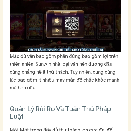
Mặc dù vẫn bao gồm phần đứng bao gồm lợi trên
thiên nhiên, Sunwin nhà loại vẫn nên đương đầu
cùng chẳng hề ít thử thách. Tuy nhiên, cũng cùng
lúc bao gồm ít nhiều may mắn để chắc khỏe mạnh
mà hơn nữa.
Quản Lý Rủi Ro Và Tuân Thủ Pháp
Luật
Một Một trong đầy đủ thử thách lớn cực đại đối