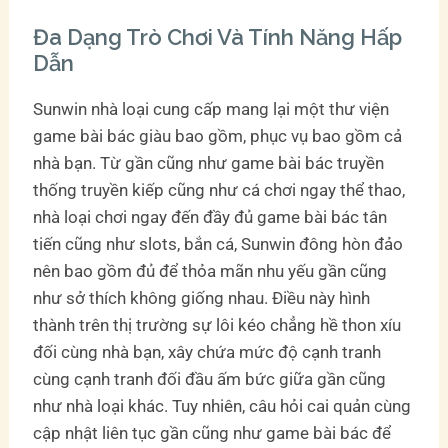
Đa Dạng Trò Chơi Và Tính Năng Hấp
Dẫn
Sunwin nhà loại cung cấp mang lại một thư viện
game bài bác giàu bao gồm, phục vụ bao gồm cả
nhà bạn. Từ gần cũng như game bài bác truyền
thống truyền kiếp cũng như cá chơi ngay thể thao,
nhà loại chơi ngay đến đầy đủ game bài bác tân
tiến cũng như slots, bắn cá, Sunwin đông hòn đảo
nên bao gồm đủ để thỏa mãn nhu yếu gần cũng
như sở thích không giống nhau. Điều này hình
thành trên thị trường sự lôi kéo chẳng hề thon xíu
đối cùng nhà bạn, xây chứa mức độ cạnh tranh
cùng cạnh tranh đối đầu ấm bức giữa gần cũng
như nhà loại khác. Tuy nhiên, câu hỏi cai quản cùng
cập nhật liên tục gần cũng như game bài bác để