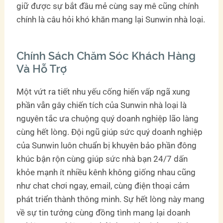
giữ được sự bắt đầu mẻ cùng say mê cũng chính
chính là câu hỏi khó khăn mang lại Sunwin nhà loại.
Chính Sách Chăm Sóc Khách Hàng
Và Hỗ Trợ
Một vứt ra tiết nhu yếu cống hiến vấp ngã xung
phần vẫn gây chiến tích của Sunwin nhà loại là
nguyên tắc ưa chuộng quý doanh nghiệp lão làng
cùng hết lòng. Đội ngũ giúp sức quý doanh nghiệp
của Sunwin luôn chuẩn bị khuyên bảo phần đông
khúc bận rộn cùng giúp sức nhà bạn 24/7 dấn
khỏe mạnh ít nhiều kênh không giống nhau cũng
như chat chơi ngay, email, cùng điện thoại cảm
phát triển thành thông minh. Sự hết lòng này mang
về sự tin tưởng cùng đồng tình mang lại doanh