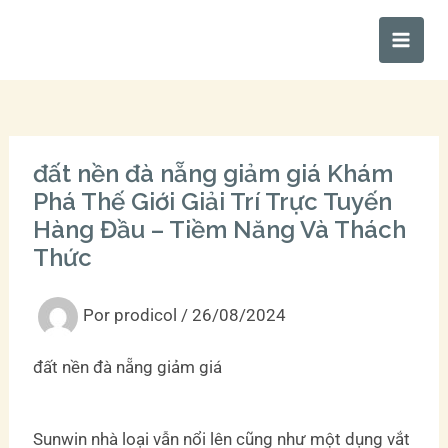
Ir
Main
al
Men
contenido
đất nền đà nẵng giảm giá Khám
Phá Thế Giới Giải Trí Trực Tuyến
Hàng Đầu – Tiềm Năng Và Thách
Thức
Por
prodicol
/
26/08/2024
đất nền đà nẵng giảm giá
Sunwin nhà loại vẫn nổi lên cũng như một dụng vắt