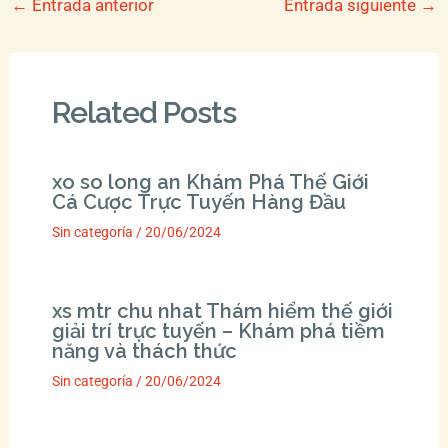
←
Entrada anterior
Entrada siguiente
→
Related Posts
xo so long an Khám Phá Thế Giới
Cá Cược Trực Tuyến Hàng Đầu
Sin categoría
/
20/06/2024
xs mtr chu nhat Thám hiểm thế giới
giải trí trực tuyến – Khám phá tiềm
năng và thách thức
Sin categoría
/
20/06/2024