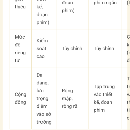
đoạn
phim ngắn
(
thiệu
kế,
phim)
đoạn
phim)
Mức
C
Kiểm
độ
k
soát
Tùy chỉnh
Tùy chỉnh
riêng
(
cao
tư
đ
Đa
T
dạng,
Tập trung
t
lưu
Rộng
Cộng
vào thiết
v
trọng
mập,
đồng
kế, đoạn
t
điểm
rộng rãi
phim
t
vào sở
c
trường