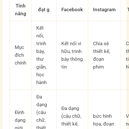
Tính
đạt g
Facebook
Instagram
năng
Kết
nối,
trình
Kết nối vì
Chia sẻ
C
Mục
bày,
hữu, trình
thiết kế,
t
đích
thư
bày thông
đoạn
t
chính
giãn,
tin
phim
h
học
hành
Đa
dạng
Đa dạng
Định
(câu
(câu chữ,
bức hình
V
dạng
chữ,
thiết kế,
họa, đoạn
n
giới
thiết