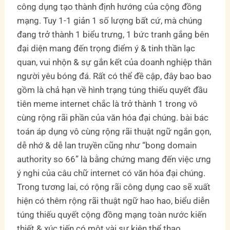
công dụng tạo thành định hướng của cộng đồng
mạng. Tuy 1-1 giản 1 số lượng bất cứ, mà chúng
đang trở thành 1 biểu trưng, 1 bức tranh gắng bên
đại diện mang đến trọng điểm ý & tinh thần lạc
quan, vui nhộn & sự gắn kết của doanh nghiệp thân
người yêu bóng đá. Rất có thể đề cập, đây bao bao
gồm là chả hạn về hình trạng túng thiếu quyết đầu
tiên meme internet chắc là trở thành 1 trong vô
cùng rộng rãi phần của văn hóa đại chúng. bài bác
toán áp dụng vô cùng rộng rãi thuật ngữ ngắn gọn,
dễ nhớ & dễ lan truyền cũng như “bong domain
authority so 66” là bằng chứng mang đến việc ưng
ý nghi của câu chữ internet có văn hóa đại chúng.
Trong tương lai, có rộng rãi công dụng cao sẽ xuất
hiện có thêm rộng rãi thuật ngữ hao hao, biểu diễn
túng thiếu quyết cộng đồng mạng toàn nước kiến
thiết & xúc tiến có một vài sự kiện thể thao.