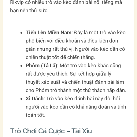
Rikvip có nhiều trò vào kèo đánh bài nổi tiếng mà
bạn nên thử sức.
Tiến Lên Miền Nam
: Đây là một trò vào kèo
phổ biến với điều khoản và điều kiện đơn
giản nhưng rất thú vị. Người vào kèo cần có
chiến thuật tốt để chiến thắng.
Phỏm (Tá Lả)
: Một trò vào kèo khác cũng
rất được yêu thích. Sự kết hợp giữa lý
thuyết xác suất và chiến thuật đánh bài làm
cho Phỏm trở thành một thử thách hấp dẫn.
Xì Dách
: Trò vào kèo đánh bài này đòi hỏi
người vào kèo cần có khả năng đoán và tính
toán tốt.
Trò Chơi Cá Cược – Tài Xỉu