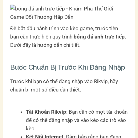
Để bắt đầu hành trình vào kèo game, trước tiên
bạn cần thực hiện quy trình
bóng đá anh trực tiếp
.
Dưới đây là hướng dẫn chi tiết.
Bước Chuẩn Bị Trước Khi Đăng Nhập
Trước khi bạn có thể đăng nhập vào Rikvip, hãy
chuẩn bị một số điều cần thiết.
Tài Khoản Rikvip
: Bạn cần có một tài khoản
để có thể đăng nhập và vào kèo các trò vào
kèo.
Kết Nối Internet
: Đảm bảo rằng bạn đang