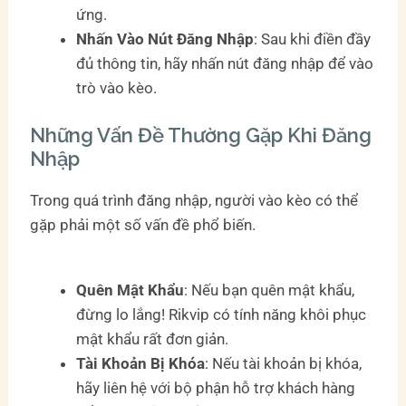
ứng.
Nhấn Vào Nút Đăng Nhập
: Sau khi điền đầy
đủ thông tin, hãy nhấn nút đăng nhập để vào
trò vào kèo.
Những Vấn Đề Thường Gặp Khi Đăng
Nhập
Trong quá trình đăng nhập, người vào kèo có thể
gặp phải một số vấn đề phổ biến.
Quên Mật Khẩu
: Nếu bạn quên mật khẩu,
đừng lo lắng! Rikvip có tính năng khôi phục
mật khẩu rất đơn giản.
Tài Khoản Bị Khóa
: Nếu tài khoản bị khóa,
hãy liên hệ với bộ phận hỗ trợ khách hàng