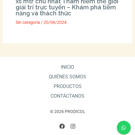
xs mtr chu nhat Thám hiểm thế giới
giải trí trực tuyến – Khám phá tiềm
năng và thách thức
Sin categoría
/
20/06/2024
INICIO
QUIÉNES SOMOS
PRODUCTOS
CONTÁCTANOS
© 2026 PRODICOL