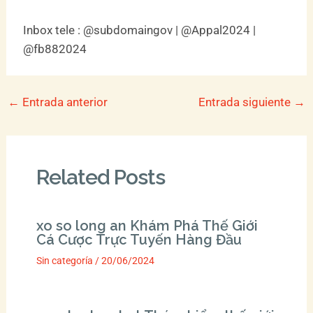
Inbox tele : @subdomaingov | @Appal2024 |
@fb882024
←
Entrada anterior
Entrada siguiente
→
Related Posts
xo so long an Khám Phá Thế Giới
Cá Cược Trực Tuyến Hàng Đầu
Sin categoría
/
20/06/2024