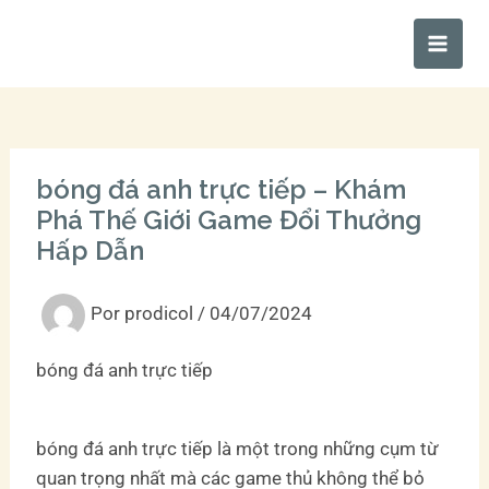
Ir
Main
al
Men
contenido
bóng đá anh trực tiếp – Khám
Phá Thế Giới Game Đổi Thưởng
Hấp Dẫn
Por
prodicol
/
04/07/2024
bóng đá anh trực tiếp
bóng đá anh trực tiếp là một trong những cụm từ
quan trọng nhất mà các game thủ không thể bỏ