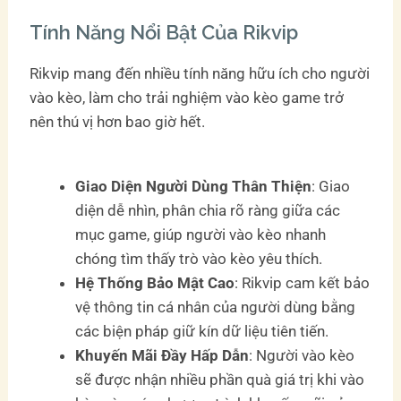
Tính Năng Nổi Bật Của Rikvip
Rikvip mang đến nhiều tính năng hữu ích cho người
vào kèo, làm cho trải nghiệm vào kèo game trở
nên thú vị hơn bao giờ hết.
Giao Diện Người Dùng Thân Thiện
: Giao
diện dễ nhìn, phân chia rõ ràng giữa các
mục game, giúp người vào kèo nhanh
chóng tìm thấy trò vào kèo yêu thích.
Hệ Thống Bảo Mật Cao
: Rikvip cam kết bảo
vệ thông tin cá nhân của người dùng bằng
các biện pháp giữ kín dữ liệu tiên tiến.
Khuyến Mãi Đầy Hấp Dẫn
: Người vào kèo
sẽ được nhận nhiều phần quà giá trị khi vào