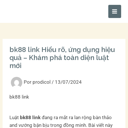
Ir
Main
al
Men
contenido
bk88 link Hiểu rõ, ứng dụng hiệu
quả – Khám phá toàn diện luật
mới
Por
prodicol
/
13/07/2024
bk88 link
Luật
bk88 link
đang ra mắt ra lan rộng bàn thảo
and vướng bận bịu trong đồng minh. Bài viết này