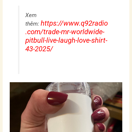
Xem
https://www.q92radio
thêm:
.com/trade-mr-worldwide-
pitbull-live-laugh-love-shirt-
43-2025/