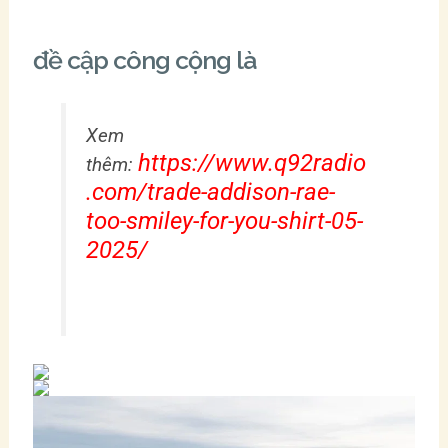
đề cập công cộng là
Xem
https://www.q92radio
thêm:
.com/trade-addison-rae-
too-smiley-for-you-shirt-05-
2025/