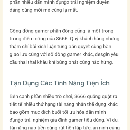
phần nhiều dấn mình đụng̀o trải nghiệm duyên
dáng cùng mới mẻ cùng lạ mắt.
Cộng đồng gamer phần đông cũng là một trong
trong điểm cộng của S666. Quý khách hàng nhưng
thậm chí bài xích luận túng bấn quyết cùng bàn
giao lưu cùng với số đông gamer khác, desgin yêu
cầu thai thai khâu khí bùng phát cùng hào hứng.
Tận Dụng Các Tính Năng Tiện Ích
Bên cạnh phần nhiều trò chơi, S666 quăng quật ra
tiết tế nhiều thứ hạng tài năng nhân thể dụng khác
bao gồm mục đích buổi tối ưu hóa dấn mình
đụng̀o trải nghiệm gia đình gamer tiêu dùng. Ví dụ,
tài năng nạp tiền cùng rút tiền lập tức, an ninh cùng