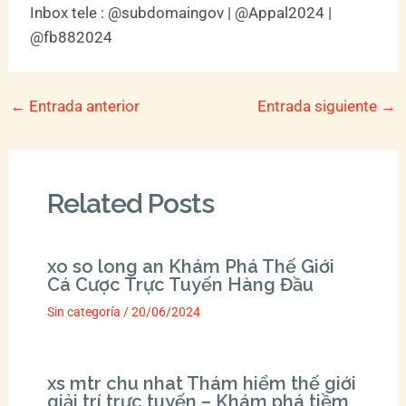
Inbox tele : @subdomaingov | @Appal2024 |
@fb882024
←
Entrada anterior
Entrada siguiente
→
Related Posts
xo so long an Khám Phá Thế Giới
Cá Cược Trực Tuyến Hàng Đầu
Sin categoría
/
20/06/2024
xs mtr chu nhat Thám hiểm thế giới
giải trí trực tuyến – Khám phá tiềm