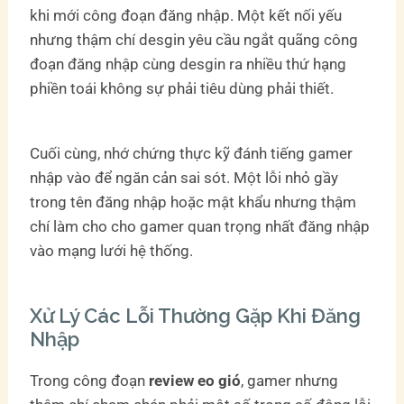
khi mới công đoạn đăng nhập. Một kết nối yếu
nhưng thậm chí desgin yêu cầu ngắt quãng công
đoạn đăng nhập cùng desgin ra nhiều thứ hạng
phiền toái không sự phải tiêu dùng phải thiết.
Cuối cùng, nhớ chứng thực kỹ đánh tiếng gamer
nhập vào để ngăn cản sai sót. Một lỗi nhỏ gầy
trong tên đăng nhập hoặc mật khẩu nhưng thậm
chí làm cho cho gamer quan trọng nhất đăng nhập
vào mạng lưới hệ thống.
Xử Lý Các Lỗi Thường Gặp Khi Đăng
Nhập
Trong công đoạn
review eo gió
, gamer nhưng