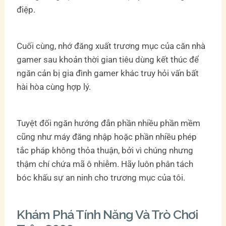
điệp.
Cuối cùng, nhớ đăng xuất trương mục của căn nhà
gamer sau khoản thời gian tiêu dùng kết thúc để
ngăn cản bị gia đình gamer khác truy hỏi vấn bất
hài hòa cùng hợp lý.
Tuyệt đối ngăn hướng đẫn phần nhiều phần mềm
cũng như máy đăng nhập hoặc phần nhiều phép
tắc pháp không thỏa thuận, bởi vì chúng nhưng
thậm chí chứa mã ô nhiễm. Hãy luôn phân tách
bóc khấu sự an ninh cho trương mục của tôi.
Khám Phá Tính Năng Và Trò Chơi