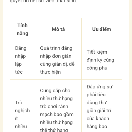
quyết hồ hết sự việc phát sinh.
Tính
Mô tả
Ưu điểm
năng
Đăng
Quá trình đăng
Tiết kiệm
nhập
nhập đơn giản
định kỳ cùng
lập
cùng giản dị, dễ
công phu
tức
thực hiện
Đáp ứng sự
Cung cấp cho
phải tiêu
nhiều thứ hạng
Trò
dùng thư
trò chơi rành
nghịch
giãn giải trí
mạch bao gồm
ít
của khách
nhiều thứ hạng
nhiều
hàng bao
thể thứ hạng