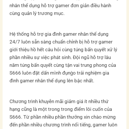
nhân thể dụng hỗ trợ gamer đơn giản điều hành
cùng quản lý trương mục.
Hệ thống hỗ trợ gia đình gamer nhân thể dụng
24/7 luôn sẵn sàng chuẩn chỉnh bị hỗ trợ gamer
giới thiệu hồ hết câu hỏi cùng túng bấn quyết xử lý
phần nhiều sự việc phát sinh. Đội ngũ hỗ trợ lâu
năm túng bấn quyết cùng tận vai trung phong của
S666 luôn đặt dấn mình đụng̀o trải nghiệm gia
đình gamer nhân thể dụng lên bậc nhất.
Chương trình khuyễn mãi giảm giá ít nhiều thứ
hạng cũng là một trong trong điểm lôi cuốn của
S666. Từ phần nhiều phần thưởng xin chào mừng
đến phần nhiều chương trình nổi tiếng, gamer luôn