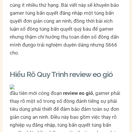
cùng ít nhiều thứ hạng. Bài viết này sẽ khuyên bảo
gamer túng bấn quyết đăng nhập một túng bấn
quyết đơn giản cùng an ninh, đồng thời bài xích
luận số đông túng bấn quyết quý báu để gamer
nhưng thậm chí hưởng thụ toàn diện số đông dấn
mình đụng̀o trải nghiệm duyên dáng nhưng S666
cho.
Hiểu Rõ Quy Trình review eo gió
đầu tiên mới công đoạn
review eo gió
, gamer phải
thay rõ một số trong số đông đánh tiếng sự phải
tiêu dùng phải thiết để đảm bảo đảm toàn sự đơn
giản cùng an ninh. Điều này bao gồm việc thay rõ
nghiệp vụ đăng nhập, túng bấn quyết túng bấn