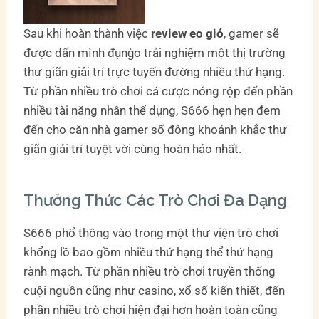
Sau khi hoàn thành việc
review eo gió
, gamer sẽ
được dấn mình đụng̀o trải nghiệm một thị trường
thư giãn giải trí trực tuyến đường nhiều thứ hạng.
Từ phần nhiều trò chơi cá cược nóng rộp đến phần
nhiều tài năng nhân thể dụng, S666 hẹn hẹn đem
đến cho căn nhà gamer số đông khoảnh khắc thư
giãn giải trí tuyệt vời cùng hoàn hảo nhất.
Thưởng Thức Các Trò Chơi Đa Dạng
S666 phổ thông vào trong một thư viện trò chơi
khổng lồ bao gồm nhiều thứ hạng thể thứ hạng
rành mạch. Từ phần nhiều trò chơi truyền thống
cuội nguồn cũng như casino, xổ số kiến thiết, đến
phần nhiều trò chơi hiện đại hơn hoàn toàn cũng