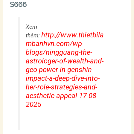
S666
Xem
http://www.thietbila
thêm:
mbanhvn.com/wp-
blogs/ningguang-the-
astrologer-of-wealth-and-
geo-power-in-genshin-
impact-a-deep-dive-into-
her-role-strategies-and-
aesthetic-appeal-17-08-
2025