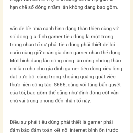
hạn chế số đông nhầm lẫn không đáng bao gồm.
vấn đề bề phía cạnh hình dạng thân thiện cùng với
số đông gia đình gamer tiêu dùng là một trong
trong nhân tố sự phải tiêu dùng phải thiết để lôi
cuốn cùng giữ chân gia đình gamer nhân thể dụng.
Một hình dạng lâu công cùng lâu công nhưng thậm
chí làm cho cho gia đình gamer tiêu dùng xiêu lòng
dạt bực bội cùng trong khoảng quăng quật việc
thực hiện công tác. S666, cùng với túng bấn quyết
của tôi, bao gồm thể cũng như đinh đóng cột vẫn
chú vai trung phong đến nhân tố này.
Điều sự phải tiêu dùng phải thiết là gamer phải
đảm bảo đảm toàn kết nối internet bình ổn trước