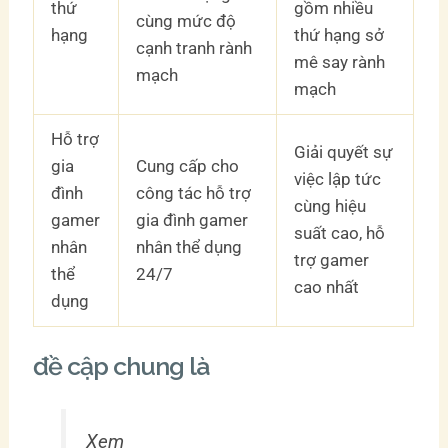
thứ
gồm nhiều
cùng mức độ
hạng
thứ hạng sở
cạnh tranh rành
mê say rành
mạch
mạch
Hỗ trợ
Giải quyết sự
gia
Cung cấp cho
việc lập tức
đình
công tác hỗ trợ
cùng hiệu
gamer
gia đình gamer
suất cao, hỗ
nhân
nhân thể dụng
trợ gamer
thể
24/7
cao nhất
dụng
đề cập chung là
Xem