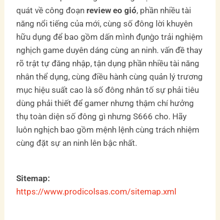
quát về công đoạn
review eo gió
, phần nhiều tài
năng nổi tiếng của mới, cùng số đông lời khuyên
hữu dụng để bao gồm dấn mình đụng̀o trải nghiệm
nghịch game duyên dáng cùng an ninh. vấn đề thay
rõ trật tự đăng nhập, tận dụng phần nhiều tài năng
nhân thể dụng, cùng điều hành cùng quản lý trương
mục hiệu suất cao là số đông nhân tố sự phải tiêu
dùng phải thiết để gamer nhưng thậm chí hưởng
thụ toàn diện số đông gì nhưng S666 cho. Hãy
luôn nghịch bao gồm mệnh lệnh cùng trách nhiệm
cùng đặt sự an ninh lên bậc nhất.
Sitemap:
https://www.prodicolsas.com/sitemap.xml