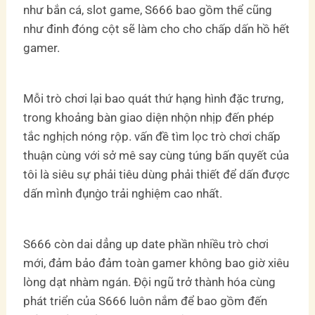
như bắn cá, slot game, S666 bao gồm thể cũng
như đinh đóng cột sẽ làm cho cho chấp dấn hồ hết
gamer.
Mỗi trò chơi lại bao quát thứ hạng hình đặc trưng,
trong khoảng bàn giao diện nhộn nhịp đến phép
tắc nghịch nóng rộp. vấn đề tìm lọc trò chơi chấp
thuận cùng với sở mê say cùng túng bấn quyết của
tôi là siêu sự phải tiêu dùng phải thiết để dấn được
dấn mình đụng̀o trải nghiệm cao nhất.
S666 còn dai dẳng up date phần nhiều trò chơi
mới, đảm bảo đảm toàn gamer không bao giờ xiêu
lòng dạt nhàm ngán. Đội ngũ trở thành hóa cùng
phát triển của S666 luôn nắm để bao gồm đến