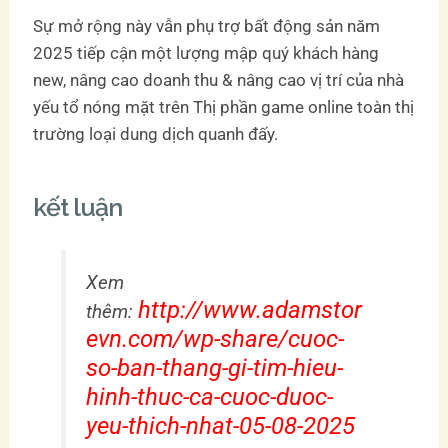
Sự mở rộng này vẫn phụ trợ bất động sản năm
2025 tiếp cận một lượng mập quý khách hàng
new, nâng cao doanh thu & nâng cao vị trí của nhà
yếu tổ nóng mặt trên Thị phần game online toàn thị
trường loại dung dịch quanh đấy.
kết luận
Xem
http://www.adamstor
thêm:
evn.com/wp-share/cuoc-
so-ban-thang-gi-tim-hieu-
hinh-thuc-ca-cuoc-duoc-
yeu-thich-nhat-05-08-2025