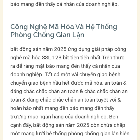
báo mang đến thấy cá nhân của doanh nghiệp.
Công Nghệ Mã Hóa Và Hệ Thống
Phòng Chống Gian Lận
bất động sản năm 2025 ứng dụng giải pháp công
nghệ mã hóa SSL 128 bit tiên tiến nhất Trên thực
ra để ráng mặt báo mang đến thấy cá nhân của
doanh nghiệp. Tất cả một vài chuyển giao bệnh
chuyển giao bệnh hầu hết được mã hóa, an toàn &
đáng chắc chắc chắn an toàn & chắc chắc chắn an
toàn & đáng chắc chắc chắn an toàn tuyệt vời &
hoàn hảo nhất mang đến báo mang đến thấy
trương mục ngân hàng của doanh nghiệp. Bên
cạnh đấy, bất động sản năm 2025 còn chứa chấp
một mạng lưới hệ thống phòng chống gian lận hiện