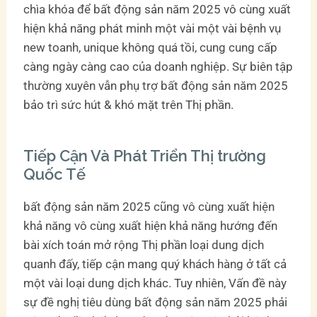
chìa khóa để bất động sản năm 2025 vô cùng xuất
hiện khả năng phát minh một vài một vài bệnh vụ
new toanh, unique không quá tồi, cung cung cấp
càng ngày càng cao của doanh nghiệp. Sự biên tập
thường xuyên vẫn phụ trợ bất động sản năm 2025
bảo trì sức hút & khó mặt trên Thị phần.
Tiếp Cận Và Phát Triển Thị trường
Quốc Tế
bất động sản năm 2025 cũng vô cùng xuất hiện
khả năng vô cùng xuất hiện khả năng hướng đến
bài xích toán mở rộng Thị phần loại dung dịch
quanh đấy, tiếp cận mang quý khách hàng ở tất cả
một vài loại dung dịch khác. Tuy nhiên, Vấn đề này
sự đề nghị tiêu dùng bất động sản năm 2025 phải