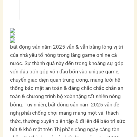
bất động sản năm 2025 vẫn & vẫn bằng lòng vị trí
của nhà yếu tổ nóng trong làng game online cả
nước. Sự thành quả này đến trong khoảng sự góp
vốn đầu bốn góp vốn đầu bốn vào unique game,
chuyển giao diện quan trung ương, mạng lưới hệ
thống bảo mật an toàn & đáng chắc chắc chắn an
toàn & chương trình bộ xoàn tặng tất nhiên nóng
bỏng. Tuy nhiên, bất động sản năm 2025 vẫn đề
nghị phải chống chọi mang mang một vài thách
thức, thường xuyên biên tập & đi lên để bảo trì sức
hút & khó mặt trên Thị phần càng ngày càng tàn