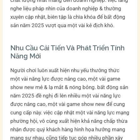
nghe liệu pháp nhìn của doanh nghiệp & thường
xuyên cập nhật, biên tập là chìa khóa để bất động
sản năm 2025 vượt qua một vài kẻ địch khó.
Nhu Cầu Cải Tiến Và Phát Triển Tính
Năng Mới
Người chơi luôn xuất hiện nhu yếu thưởng thức
một vài năng lực được nâng cao, một vài game
show new mẻ & lạ mắt & nóng bỏng. bất động sản
năm 2025 đề nghị đi lên nhiều một vài năng lực
được nâng cao, một vài game show new để cung
cung cấp này. việc cập nhật một vài năng lực mạng
phường hội, vô cùng xuất hiện khả năng chấp thừa
nhận được quý khách hàng hình họa hưởng mang
mang sự nhau, cũng tiếp tục góp nhiều phần xây