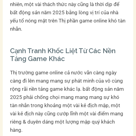
nhiên, một vài thách thức này cũng là thời dịp để
bất động sản năm 2025 bằng lòng vị trí của nhà
yếu tổ nóng mặt trên Thị phần game online khó tàn
nhẫn.
Cạnh Tranh Khốc Liệt Từ Các Nền
Tảng Game Khác
Thị trường game online cả nước vẫn càng ngày
càng đi lên mang mang sự phát minh của vô cùng
rộng rãi nền tảng game khác lạ. bất động sản năm
2025 phải chống chọi mang mang mang sự khó
tàn nhẫn trong khoảng một vài kẻ địch mập, một
vài kẻ địch này cũng cướp lĩnh một vài điểm mang
riêng & duyên dáng một lượng mập quý khách
hàng.