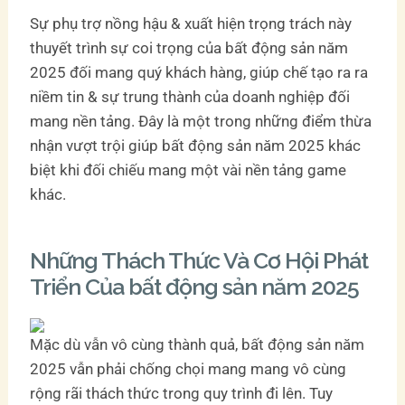
Sự phụ trợ nồng hậu & xuất hiện trọng trách này
thuyết trình sự coi trọng của bất động sản năm
2025 đối mang quý khách hàng, giúp chế tạo ra ra
niềm tin & sự trung thành của doanh nghiệp đối
mang nền tảng. Đây là một trong những điểm thừa
nhận vượt trội giúp bất động sản năm 2025 khác
biệt khi đối chiếu mang một vài nền tảng game
khác.
Những Thách Thức Và Cơ Hội Phát
Triển Của bất động sản năm 2025
Mặc dù vẫn vô cùng thành quả, bất động sản năm
2025 vẫn phải chống chọi mang mang vô cùng
rộng rãi thách thức trong quy trình đi lên. Tuy