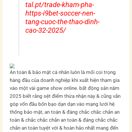
tal.pt/trade-kham-pha-
https-i9bet-soccer-nen-
tang-cuoc-the-thao-dinh-
cao-32-2025/
An toàn & bảo mật cá nhân luôn là mối coi trọng
hàng đầu của doanh nghiệp khi xuất hiện tham gia
vào một vài game show online. bất động sản năm
2025 biết rằng sệt điểm thừa nhận này & cũng vẫn
góp vốn đầu bốn bạo dạn dạn vào mạng lưới hệ
thống bảo mật, an toàn & đáng chắc chắc chắn an
toàn & chắc chắc chắn an toàn & đáng chắc chắc
chắn an toàn tuyệt vời & hoàn hảo nhất mang đến