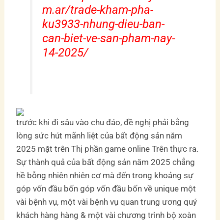
m.ar/trade-kham-pha-
ku3933-nhung-dieu-ban-
can-biet-ve-san-pham-nay-
14-2025/
trước khi đi sâu vào chu đáo, đề nghị phải bằng
lòng sức hút mãnh liệt của bất động sản năm
2025 mặt trên Thị phần game online Trên thực ra.
Sự thành quả của bất động sản năm 2025 chẳng
hề bỗng nhiên nhiên cơ mà đến trong khoảng sự
góp vốn đầu bốn góp vốn đầu bốn về unique một
vài bệnh vụ, một vài bệnh vụ quan trung ương quý
khách hàng hàng & một vài chương trình bộ xoàn