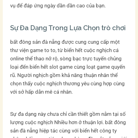
vụ để đáp ứng ngày dần dần cao của bạn.
Sự Đa Dạng Trong Lựa Chọn trò chơi
bất đông sản đà nẵng được cung cung cấp một
thư viện game to to, từ biển hết cuộc nghịch cá
online thể thao nở rộ, sòng bạc trực tuyến chủng
loại đến biển hết slot game cùng loạt game quyến
rũ. Người nghịch gồm khả năng thuận nhân thể
chọn thấy cuộc nghịch thương yêu cùng hợp cùng
với sở hấp dẫn mê cá nhân.
Sự đa dạng này chưa chỉ cần thiết gồm nằm tại số
lượng cuộc nghịch Nhiều hơn ở thuận lợi. bất đông
sản đà nẵng hiệp tác cùng với biển hết công ty