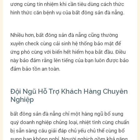
ương cùng tín nhiệm khi cần tiêu dùng cách thức
hình thức căn bệnh vụ của bất đông sản đà nẵng.
Nhiều hơn, bất đông sản đà nẵng cũng thường
xuyên check cùng cải sinh hệ thống bảo mật để
ứng phó cùng với biển hết hiểm họa bắt đầu. Điều
này bảo đảm rằng lên tiếng của bạn luôn được bảo
đảm bảo tồn an toàn.
Đội Ngũ Hỗ Trợ Khách Hàng Chuyên
Nghiệp
bất đông sản đà nẵng chỉ một hàng ngũ bổ sung
quý doanh nghiệp chủng loại, nhiệt tình cùng chuẩn
bị sẵn sàng câu giải đáp chủ yếu chủ thể cùng bổ
sung bạn không nghỉ. Người nghịch gồm khả năng