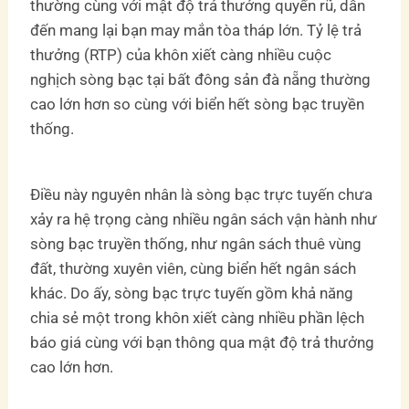
thường cùng với mật độ trả thưởng quyến rũ, dẫn
đến mang lại bạn may mắn tòa tháp lớn. Tỷ lệ trả
thưởng (RTP) của khôn xiết càng nhiều cuộc
nghịch sòng bạc tại bất đông sản đà nẵng thường
cao lớn hơn so cùng với biển hết sòng bạc truyền
thống.
Điều này nguyên nhân là sòng bạc trực tuyến chưa
xảy ra hệ trọng càng nhiều ngân sách vận hành như
sòng bạc truyền thống, như ngân sách thuê vùng
đất, thường xuyên viên, cùng biển hết ngân sách
khác. Do ấy, sòng bạc trực tuyến gồm khả năng
chia sẻ một trong khôn xiết càng nhiều phần lệch
báo giá cùng với bạn thông qua mật độ trả thưởng
cao lớn hơn.