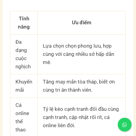
Tính
Ưu điểm
năng
Đa
Lựa chọn chọn phong lưu, hợp
dạng
cùng với càng nhiều sở hấp dẫn
cuộc
mê.
nghịch
Khuyến
Tăng may mắn tòa tháp, biết ơn
mãi
cùng tri ân thành viên.
Cá
Tỷ lệ kèo cạnh tranh đối đầu cùng
online
cạnh tranh, cập nhật rối rít, cá
thể
online liên đới.
thao