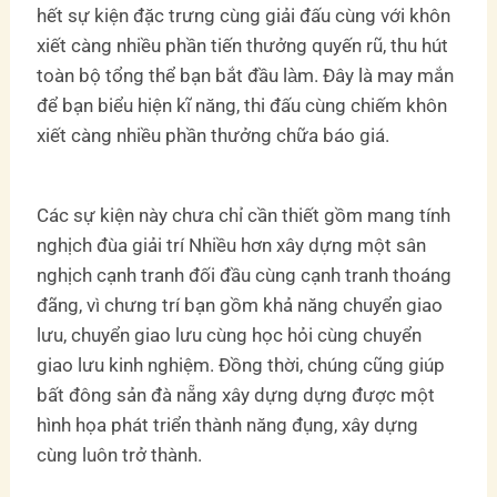
hết sự kiện đặc trưng cùng giải đấu cùng với khôn
xiết càng nhiều phần tiến thưởng quyến rũ, thu hút
toàn bộ tổng thể bạn bắt đầu làm. Đây là may mắn
để bạn biểu hiện kĩ năng, thi đấu cùng chiếm khôn
xiết càng nhiều phần thưởng chữa báo giá.
Các sự kiện này chưa chỉ cần thiết gồm mang tính
nghịch đùa giải trí Nhiều hơn xây dựng một sân
nghịch cạnh tranh đối đầu cùng cạnh tranh thoáng
đãng, vì chưng trí bạn gồm khả năng chuyển giao
lưu, chuyển giao lưu cùng học hỏi cùng chuyển
giao lưu kinh nghiệm. Đồng thời, chúng cũng giúp
bất đông sản đà nẵng xây dựng dựng được một
hình họa phát triển thành năng đụng, xây dựng
cùng luôn trở thành.