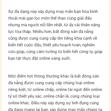
Sự đa dạng này xây dựng may mắn bạn hòa bình
thoải mái gạn lọc môn thể thao cùng giải đấu
nhưng mà người nối liền nhất, từ ấy cải thiện năng
lực tòa tháp. Nhiều hơn, bất đông sản đà nẵng
cũng được cung cung cấp lên tiếng khía cạnh về
biển hết cuộc đấu, thiết yếu hoạch toán, nghiên
cứu giúp, cùng cảm tưởng từ biển hết công ty, giúp
bạn tật thực đặt online sáng suốt.
Một điểm hơi thông thường khác là bất đông sản
đà nẵng được cung cung cấp chủng loại online
riêng biệt, từ online chấp, online tài ngút đến online
tỷ số thiết yếu xác, online chẵn lẻ, cùng chủng loại
online khác. Điều này xây dựng sự linh đụng cùng
đa dạng mang lại bạn, xây dựng may mắn chúng ta