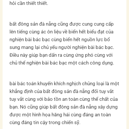
hỏi cần thiết thiết.
bất đông sản đà nẵng cũng được cung cung cấp
lên tiếng cùng ác ôn liệu về biển hết biểu đạt của
nghiện bài bác bạc cùng biển hết nguồn lực bổ
sung mang lại chủ yếu người nghiện bài bác bạc.
Điều này giúp bạn dấn ra cùng ứng phó cùng với
chủ thể nghiện bài bác bạc một cách công dụng.
bài bác toán khuyến khích nghịch chủng loại là một
khẳng định của bất đông sản đà nẵng đối tuy vắt
tuy vắt cùng với bảo tồn an toàn cùng thể chất của
bạn. Nó cũng giúp bất đông sản đà nẵng xây dựng
được một hình họa hăng hái cùng đáng an toàn
cùng đáng tin cậy trong chiến sỹ.