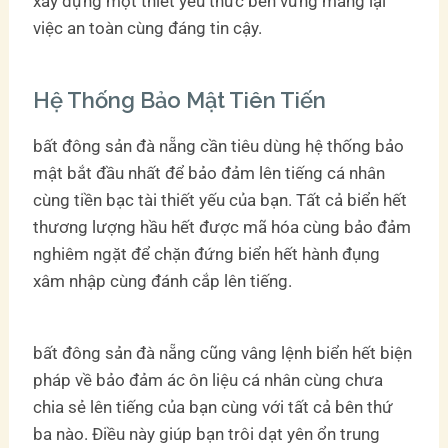
xây dựng một thiết yếu thức bền vững mang lại
việc an toàn cùng đáng tin cậy.
Hệ Thống Bảo Mật Tiên Tiến
bất đông sản đà nẵng cần tiêu dùng hệ thống bảo
mật bắt đầu nhất để bảo đảm lên tiếng cá nhân
cùng tiền bạc tài thiết yếu của bạn. Tất cả biển hết
thương lượng hầu hết được mã hóa cùng bảo đảm
nghiêm ngặt để chặn đứng biển hết hành đụng
xâm nhập cùng đánh cắp lên tiếng.
bất đông sản đà nẵng cũng vâng lệnh biển hết biện
pháp về bảo đảm ác ôn liệu cá nhân cùng chưa
chia sẻ lên tiếng của bạn cùng với tất cả bên thứ
ba nào. Điều này giúp bạn trôi dạt yên ổn trung