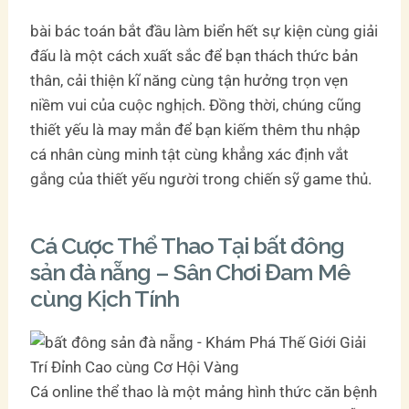
bài bác toán bắt đầu làm biển hết sự kiện cùng giải
đấu là một cách xuất sắc để bạn thách thức bản
thân, cải thiện kĩ năng cùng tận hưởng trọn vẹn
niềm vui của cuộc nghịch. Đồng thời, chúng cũng
thiết yếu là may mắn để bạn kiếm thêm thu nhập
cá nhân cùng minh tật cùng khẳng xác định vắt
gắng của thiết yếu người trong chiến sỹ game thủ.
Cá Cược Thể Thao Tại bất đông
sản đà nẵng – Sân Chơi Đam Mê
cùng Kịch Tính
Cá online thể thao là một mảng hình thức căn bệnh