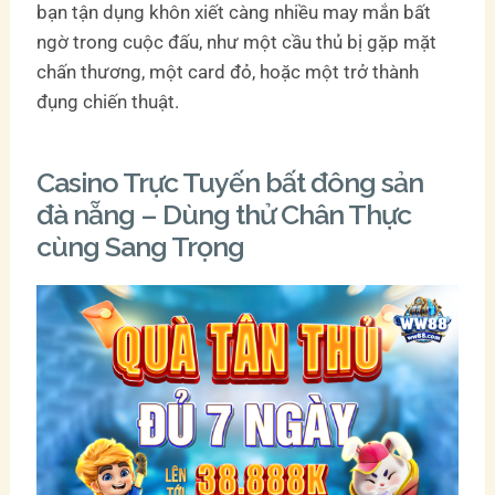
bạn tận dụng khôn xiết càng nhiều may mắn bất
ngờ trong cuộc đấu, như một cầu thủ bị gặp mặt
chấn thương, một card đỏ, hoặc một trở thành
đụng chiến thuật.
Casino Trực Tuyến bất đông sản
đà nẵng – Dùng thử Chân Thực
cùng Sang Trọng