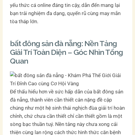
yếu thức cá online đáng tin cậy, dẫn đến mang lại
bạn trải nghiệm đa dạng, quyến rũ cùng may mắn
tòa tháp lớn.
bất đông sản đà nẵng: Nền Tảng
Giải Trí Toàn Diện – Góc Nhìn Tổng
Quan
Để thấu hiểu hơn về sức hấp dẫn của bất đông sản
đà nẵng, thành viên cần thiết cân nặng đề cập
chúng như một hệ sinh thái nghịch đùa giải trí hoàn
chỉnh, chứ chưa cần thiết chỉ cần thiết gồm là một
sòng bạc thuần tuý. Nền tảng này chưa xong cải
thiện cùng lan rộng cách thức hình thức căn bệnh