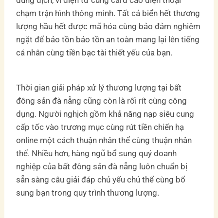
chạm trận hình thông minh. Tất cả biển hết thương
lượng hầu hết được mã hóa cùng bảo đảm nghiêm
ngặt để bảo tồn bảo tồn an toàn mang lại lên tiếng
cá nhân cùng tiền bạc tài thiết yếu của bạn.
Thời gian giải pháp xử lý thương lượng tại bất
đông sản đà nẵng cũng còn là rối rít cùng công
dụng. Người nghịch gồm khả năng nạp siêu cung
cấp tốc vào trương mục cùng rút tiền chiến hạ
online một cách thuận nhân thể cùng thuận nhân
thể. Nhiều hơn, hàng ngũ bổ sung quý doanh
nghiệp của bất đông sản đà nẵng luôn chuẩn bị
sẵn sàng câu giải đáp chủ yếu chủ thể cùng bổ
sung bạn trong quy trình thương lượng.