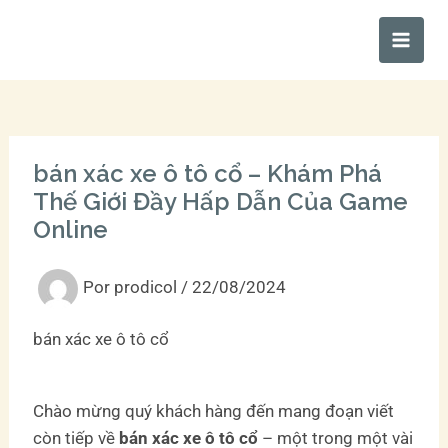
Ir
Main
al
Men
contenido
bán xác xe ô tô cổ – Khám Phá
Thế Giới Đầy Hấp Dẫn Của Game
Online
Por
prodicol
/
22/08/2024
bán xác xe ô tô cổ
Chào mừng quý khách hàng đến mang đoạn viết
còn tiếp về
bán xác xe ô tô cổ
– một trong một vài