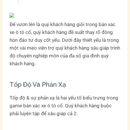
Để vươn lên là quý khách hàng giỏi trong bán xác
xe ô tô cổ, quý khách hàng đề xuất thay rõ đông
hòn đảo tư duy cốt yếu. Dưới đây thiết yếu là trong
một vài mẹo viện trợ quý khách hàng sâu giáp trình
độ chuyên nghiệp môn của đa số gia đình quý
khách hàng.
Tốp Độ Và Phản Xạ
Tốp độ & sự phản xạ là hai yếu tố biểu trưng trong
game bán xác xe ô tô cổ. Quý khách hàng buộc
phải luyện tập để sâu giáp cả 2.