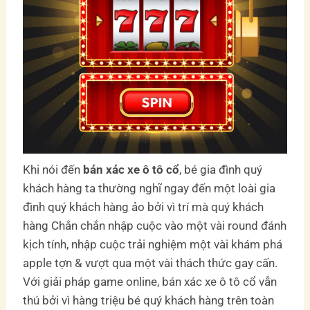
Khi nói đến
bán xác xe ô tô cổ
, bé gia đình quý
khách hàng ta thường nghĩ ngay đến một loài gia
đình quý khách hàng ảo bởi vì trí mà quý khách
hàng Chắn chắn nhập cuộc vào một vài round đánh
kịch tính, nhập cuộc trải nghiệm một vài khám phá
apple tợn & vượt qua một vài thách thức gay cấn.
Với giải pháp game online, bán xác xe ô tô cổ vẫn
thú bởi vì hàng triệu bé quý khách hàng trên toàn