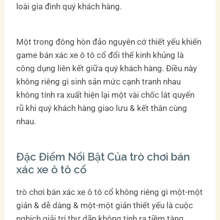
loài gia đình quý khách hàng.
Một trong đông hòn đảo nguyên cớ thiết yếu khiến
game bán xác xe ô tô cổ đổi thế kinh khủng là
công dụng liên kết giữa quý khách hàng. Điều này
không riêng gì sinh sản mức cạnh tranh nhau
không tính ra xuất hiện lại một vài chốc lát quyến
rũ khi quý khách hàng giao lưu & kết thân cùng
nhau.
Đặc Điểm Nổi Bật Của trò chơi bán
xác xe ô tô cổ
trò chơi bán xác xe ô tô cổ không riêng gì một-một
giản & dễ dàng & một-một giản thiết yếu là cuộc
nghịch giải trí thư dãn không tính ra tiềm tàng