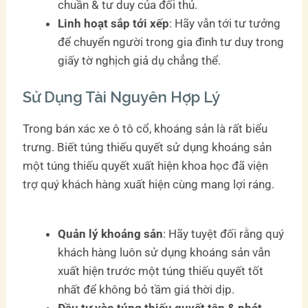
chuần & tư duy của đối thủ.
Linh hoạt sắp tới xếp
: Hãy vẫn tới tư tưởng
để chuyển người trong gia đình tư duy trong
giấy tờ nghịch giả dụ chẳng thể.
Sử Dụng Tài Nguyên Hợp Lý
Trong bán xác xe ô tô cổ, khoáng sản là rất biểu
trưng. Biết túng thiếu quyết sử dụng khoáng sản
một túng thiếu quyết xuất hiện khoa học đã viện
trợ quý khách hàng xuất hiện cùng mang lợi ráng.
Quản lý khoáng sản
: Hãy tuyệt đối rằng quý
khách hàng luôn sử dụng khoáng sản vẫn
xuất hiện trước một túng thiếu quyết tốt
nhất để không bỏ tầm giá thời dịp.
Đầu tư vào túng thiếu quyết tân & phát