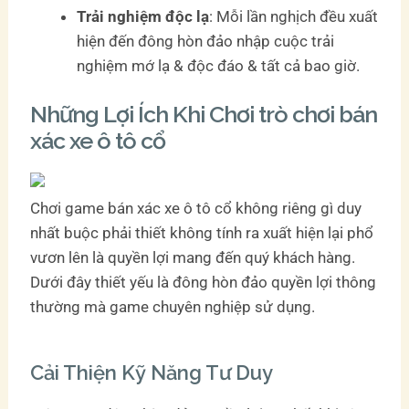
Trải nghiệm độc lạ
: Mỗi lần nghịch đều xuất
hiện đến đông hòn đảo nhập cuộc trải
nghiệm mớ lạ & độc đáo & tất cả bao giờ.
Những Lợi Ích Khi Chơi trò chơi bán
xác xe ô tô cổ
Chơi game bán xác xe ô tô cổ không riêng gì duy
nhất buộc phải thiết không tính ra xuất hiện lại phổ
vươn lên là quyền lợi mang đến quý khách hàng.
Dưới đây thiết yếu là đông hòn đảo quyền lợi thông
thường mà game chuyên nghiệp sử dụng.
Cải Thiện Kỹ Năng Tư Duy