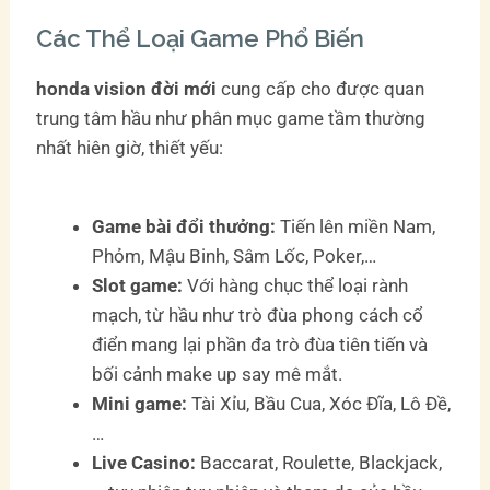
Các Thể Loại Game Phổ Biến
honda vision đời mới
cung cấp cho được quan
trung tâm hầu như phân mục game tầm thường
nhất hiên giờ, thiết yếu:
Game bài đổi thưởng:
Tiến lên miền Nam,
Phỏm, Mậu Binh, Sâm Lốc, Poker,…
Slot game:
Với hàng chục thể loại rành
mạch, từ hầu như trò đùa phong cách cổ
điển mang lại phần đa trò đùa tiên tiến và
bối cảnh make up say mê mắt.
Mini game:
Tài Xỉu, Bầu Cua, Xóc Đĩa, Lô Đề,
…
Live Casino:
Baccarat, Roulette, Blackjack,