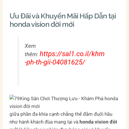
Ưu Đãi và Khuyến Mãi Hấp Dẫn tại
honda vision đời mới
Xem
https://sal1.co.il/khm
thêm:
-ph-th-gii-04081625/
giữa phần đa khía cạnh chẳng thể đắm đuối hầu
như hành khách đùa mang lại và
honda vision đời