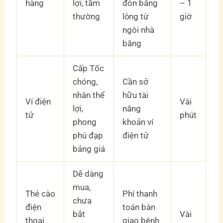
hàng
lợi, tầm
đón bằng
– 1
thường
lòng từ
giờ
ngôi nhà
băng
Cấp Tốc
chóng,
Cần sở
nhân thể
hữu tài
Ví điện
Vài
lợi,
năng
tử
phút
phong
khoản ví
phú đạp
điện tử
bảng giá
Dễ dàng
mua,
Thẻ cào
Phí thanh
chưa
điện
toán bàn
bắt
Vài
thoại
giao bệnh