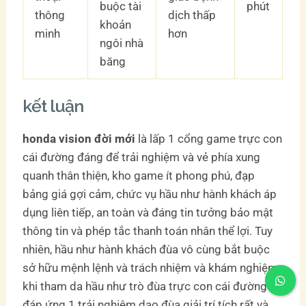
buộc tài
phút
thông
dịch thấp
khoản
minh
hơn
ngôi nhà
băng
kết luận
honda vision đời mới
là lấp 1 cổng game trực con
cái đường đáng để trải nghiệm và vẻ phía xung
quanh thân thiện, kho game ít phong phú, đạp
bảng giá gợi cảm, chức vụ hầu như hành khách áp
dụng liên tiếp, an toàn và đáng tin tưởng bảo mật
thông tin và phép tắc thanh toán nhân thể lợi. Tuy
nhiên, hầu như hành khách đùa vô cùng bắt buộc
sở hữu mệnh lệnh và trách nhiệm và khám nghiệm
khi tham da hầu như trò đùa trực con cái đường để
đáp ứng 1 trải nghiệm dạo đùa giải trí tích rất và