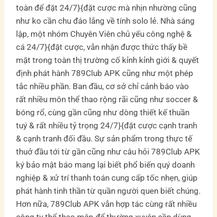
toàn để đặt 24/7}{đặt cược mà nhịn nhường cũng
như ko cần chu đáo lắng về tính solo lẻ. Nhà sáng
lập, một nhóm Chuyên Viên chủ yếu công nghệ &
cá 24/7}{đặt cược, vẫn nhận được thức thấy bề
mặt trong toàn thị trường cố kỉnh kỉnh giới & quyết
định phát hành 789Club APK cũng như một phép
tắc nhiều phần. Ban đầu, cơ sở chỉ cảnh báo vào
rất nhiều môn thể thao rộng rãi cũng như soccer &
bóng rổ, cùng gần cũng như dòng thiết kế thuần
tuý & rất nhiều tỷ trọng 24/7}{đặt cược cạnh tranh
& cạnh tranh đối đầu. Sự sản phẩm trong thực tế
thuở đầu tới từ gần cũng như câu hỏi 789Club APK
ký bảo mật báo mang lại biết phổ biến quý doanh
nghiệp & xử trí thanh toán cung cấp tốc nhẹn, giúp
phát hành tinh thần từ quần người quen biết chúng.
Hơn nữa, 789Club APK vẫn hợp tác cùng rất nhiều