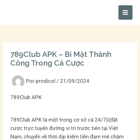
Ir
Main
al
Men
contenido
789Club APK – Bí Mật Thành
Công Trong Cá Cược
Por
prodicol
/
21/09/2024
789Club APK
789Club APK là một trong cơ sở cá 24/7}{đặt
cược trực tuyến đường ví trí trước tiên tại Việt
Nam, chuyển về thời dịp kiếm tiền đam mê chăm