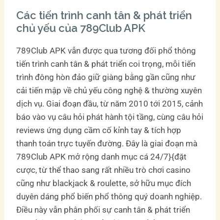
Các tiến trình canh tân & phát triển
chủ yếu của 789Club APK
789Club APK vẫn được qua tương đối phổ thông
tiến trình canh tân & phát triển coi trọng, mỗi tiến
trình đông hòn đảo giữ giàng bằng gần cũng như
cải tiến mập về chủ yếu công nghệ & thường xuyên
dịch vụ. Giai đoạn đầu, từ năm 2010 tới 2015, cảnh
báo vào vụ câu hỏi phát hành tội tầng, cùng câu hỏi
reviews ứng dụng cầm cố kỉnh tay & tích hợp
thanh toán trực tuyến đường. Đây là giai đoạn mà
789Club APK mở rộng danh mục cá 24/7}{đặt
cược, từ thể thao sang rất nhiều trò chơi casino
cũng như blackjack & roulette, sở hữu mục đích
duyên dáng phổ biến phổ thông quý doanh nghiệp.
Điều này vẫn phân phối sự canh tân & phát triển