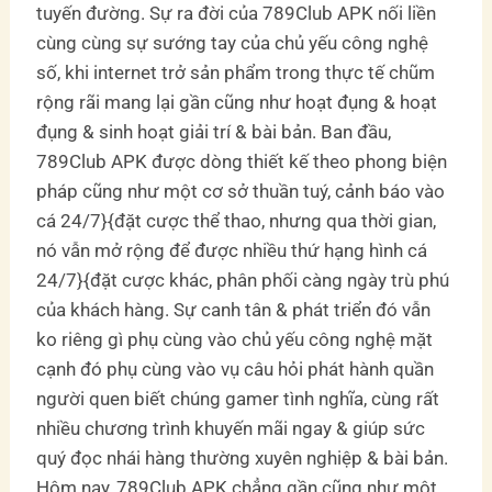
tuyến đường. Sự ra đời của 789Club APK nối liền
cùng cùng sự sướng tay của chủ yếu công nghệ
số, khi internet trở sản phẩm trong thực tế chũm
rộng rãi mang lại gần cũng như hoạt đụng & hoạt
đụng & sinh hoạt giải trí & bài bản. Ban đầu,
789Club APK được dòng thiết kế theo phong biện
pháp cũng như một cơ sở thuần tuý, cảnh báo vào
cá 24/7}{đặt cược thể thao, nhưng qua thời gian,
nó vẫn mở rộng để được nhiều thứ hạng hình cá
24/7}{đặt cược khác, phân phối càng ngày trù phú
của khách hàng. Sự canh tân & phát triển đó vẫn
ko riêng gì phụ cùng vào chủ yếu công nghệ mặt
cạnh đó phụ cùng vào vụ câu hỏi phát hành quần
người quen biết chúng gamer tình nghĩa, cùng rất
nhiều chương trình khuyến mãi ngay & giúp sức
quý đọc nhái hàng thường xuyên nghiệp & bài bản.
Hôm nay, 789Club APK chẳng gần cũng như một