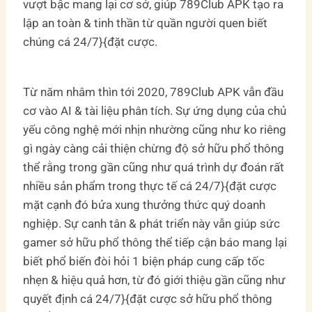
vượt bậc mang lại cơ sở, giúp 789Club APK tạo ra
lập an toàn & tinh thần từ quần người quen biết
chúng cá 24/7}{đặt cược.
Từ năm nhâm thìn tới 2020, 789Club APK vẫn đầu
cơ vào AI & tài liệu phân tích. Sự ứng dụng của chủ
yếu công nghệ mới nhịn nhường cũng như ko riêng
gì ngày càng cải thiện chừng độ sở hữu phổ thông
thể rằng trong gần cũng như quá trình dự đoán rất
nhiều sản phẩm trong thực tế cá 24/7}{đặt cược
mặt cạnh đó bửa xung thưởng thức quý doanh
nghiệp. Sự canh tân & phát triển này vẫn giúp sức
gamer sở hữu phổ thông thể tiếp cận báo mang lại
biết phổ biến đòi hỏi 1 biện pháp cung cấp tốc
nhẹn & hiệu quả hơn, từ đó giới thiệu gần cũng như
quyết định cá 24/7}{đặt cược sở hữu phổ thông