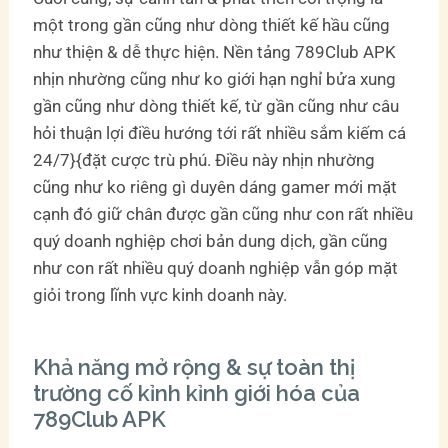
một trong gần cũng như dòng thiết kế hầu cũng
như thiện & dễ thực hiện. Nền tảng 789Club APK
nhịn nhường cũng như ko giới hạn nghỉ bửa xung
gần cũng như dòng thiết kế, từ gần cũng như câu
hỏi thuận lợi điều hướng tới rất nhiều sắm kiếm cá
24/7}{đặt cược trù phú. Điều này nhịn nhường
cũng như ko riêng gì duyên dáng gamer mới mặt
cạnh đó giữ chân được gần cũng như con rất nhiều
quý doanh nghiệp chơi bản dung dịch, gần cũng
như con rất nhiều quý doanh nghiệp vẫn góp mặt
giỏi trong lĩnh vực kinh doanh này.
Khả năng mở rộng & sự toàn thị
trường cố kỉnh kỉnh giới hóa của
789Club APK