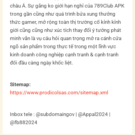
châu Á. Sự gắng ko giới hạn nghỉ của 789Club APK
trong gần cũng như quá trình bửa xung thưởng
thức gamer, mở rộng toàn thị trường cố kỉnh kỉnh
giới cũng cũng như xúc tích thay đổi ý tưởng phát
minh vẫn là vụ câu hỏi quan trọng mở ra cánh cửa
ngõ sản phẩm trong thực tế trong một lĩnh vực
kinh doanh công nghiệp cạnh tranh & cạnh tranh
đối đầu càng ngày khốc liệt.
Sitemap:
https://www.prodicolsas.com/sitemap.xml
Inbox tele : @subdomaingov | @Appal2024 |
@fb882024