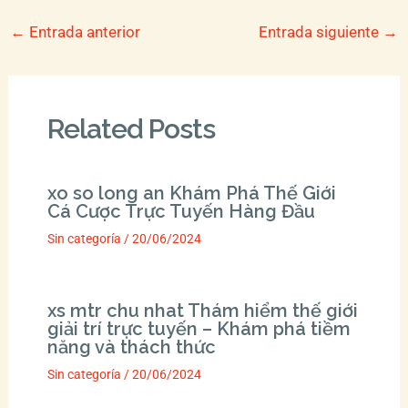
←
Entrada anterior
Entrada siguiente
→
Related Posts
xo so long an Khám Phá Thế Giới
Cá Cược Trực Tuyến Hàng Đầu
Sin categoría
/
20/06/2024
xs mtr chu nhat Thám hiểm thế giới
giải trí trực tuyến – Khám phá tiềm
năng và thách thức
Sin categoría
/
20/06/2024