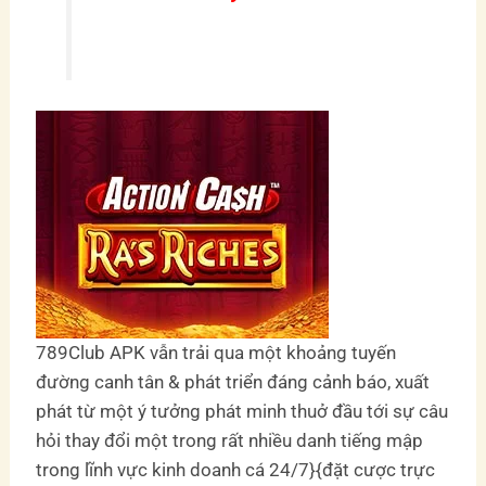
789Club APK vẫn trải qua một khoảng tuyến
đường canh tân & phát triển đáng cảnh báo, xuất
phát từ một ý tưởng phát minh thuở đầu tới sự câu
hỏi thay đổi một trong rất nhiều danh tiếng mập
trong lĩnh vực kinh doanh cá 24/7}{đặt cược trực