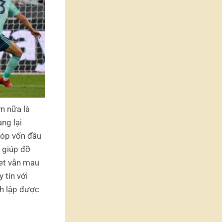
ơn nữa là
ng lại
góp vốn đầu
 giúp đỡ
et vẫn mau
 tín với
nh lập được