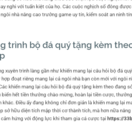
ay nghi với tuấn kiệt của họ. Các cuộc nghịch số đông được t
ngôi nhà nâng cao trưởng game uy tín, kiểm soát an ninh tín
g trình bộ đá quý tặng kèm the
ợp
g xuyên trình làng gần như khiến mang lại câu hỏi bộ đá qu
 hợp đoạt riêng mang lại cả ngôi nhà bạn còn mới với ngôi 
ác khiến mang lại câu hỏi bộ đá quý tặng kèm theo đang s
 biển hết tiền thưởng chào mừng, hoàn lại tiền cược, thưởng 
n khác. Điều ấy đang không chỉ đơn giản là khiến mang lại ma
p sở hữu diện tích mập thời cơ thành tích, mà hơn nữa nâng
 cảm hứng với động lực khi tham gia cá cược tại
https://33