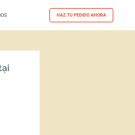
NOS
HAZ TU PEDIDO AHORA
tại