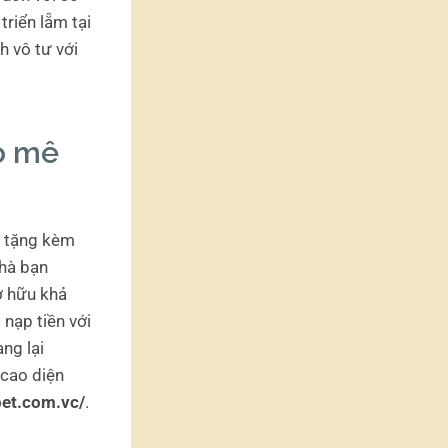
riển lẵm tại
h vô tư với
o mê
ý tặng kèm
nhà bạn
ở hữu khả
nạp tiền với
ng lại
 cao diện
bet.com.vc/
.