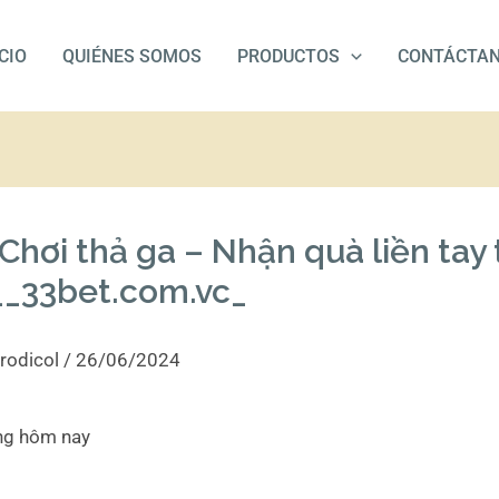
ICIO
QUIÉNES SOMOS
PRODUCTOS
CONTÁCTA
Chơi thả ga – Nhận quà liền tay 
__33bet.com.vc_
rodicol
/
26/06/2024
ng hôm nay