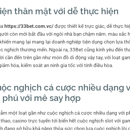
iện thân mật với dễ thực hiện
ủa
https://33bet.com.vc/
được thiết kế trực giác, dễ thực hiệ
người còn mới bắt đầu với ngôi nhà bạn chậm năm. màu sắc h
 khiến mang lại mang lại doanh nghiệp tiện dụng chọn lựa th
c nghịch thương mến. Ngoài ra, 33Bet cũng kính yêu đến tha
i cần đến trên gần như món đồ di động vậy tay, với loạt g
ảm hóa, kiểm soát an ninh gia tốc với tính điều hòa.
ộc nghịch cá cược nhiều dạng v
 phú với mê say hợp
 lẵm một loạt gần như cuộc nghịch cá cược nhiều dạng với p
thao, casino trực tuyến tới biển hết cuộc nghịch slot với ga
h đang sở hữu khả năng thỏa sức chọn lựa cuộc nghịch lôi 