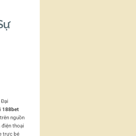
Sự
i
188bet
 trên nguồn
 điện thoại
e trực bé