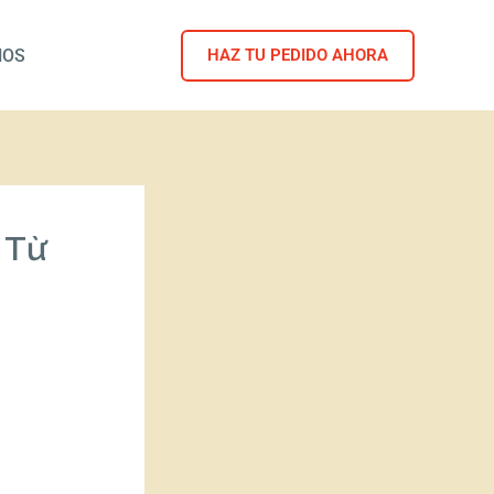
NOS
HAZ TU PEDIDO AHORA
 Từ