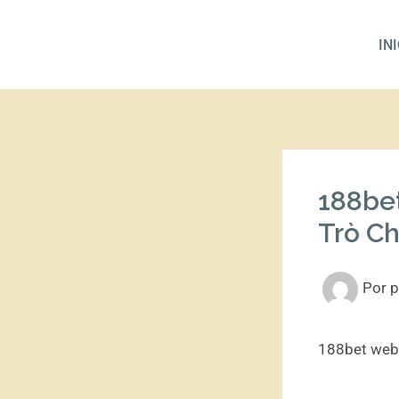
Ir
al
IN
contenido
188be
Trò Ch
Por
p
188bet web