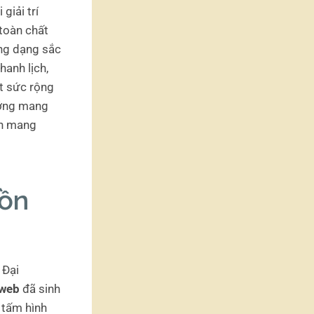
giải trí
toàn chất
àng dạng sắc
anh lịch,
t sức rộng
hướng mang
nh mang
uồn
 web
đã sinh
 tấm hình