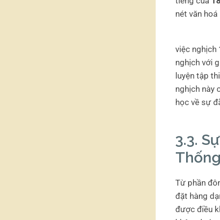
tiếng của
18
nét văn hoá
việc nghịch
nghịch với g
luyện tập th
nghịch này 
học về sự đã 
3.3. S
Thốn
Từ phần đôn
đặt hàng dạn
được điều k