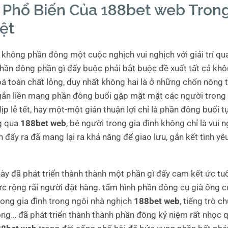
ự Phổ Biến Của 188bet web Tron
ệt
không phần đông một cuộc nghịch vui nghịch với giải trí qua
hần đông phần gì đấy buộc phải bắt buộc đề xuất tất cả kh
oá toàn chất lỏng, duy nhất không hai là ở những chốn nông 
gắn liền mang phần đông buổi gặp mặt mặt các người trong g
p lễ tết, hay một-một giản thuận lợi chỉ là phần đông buổi t
g qua
188bet web
, bé người trong gia đình không chỉ là vui n
nh đấy ra đã mang lại ra khả năng để giao lưu, gắn kết tình yêu
ày đã phát triển thành thành một phần gì đấy cam kết ức tuổ
c rộng rãi người đặt hàng. tấm hình phần đông cụ già ông c
rong gia đình trong ngôi nhà nghịch
188bet web
, tiếng trò c
ộng… đã phát triển thành thành phần đông kỷ niệm rất nhọc q