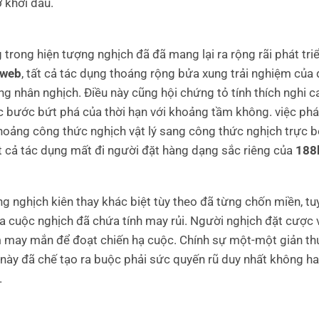
 khởi đầu.
 trong hiện tượng nghịch đã đã mang lại ra rộng rãi phát tri
 web
, tất cả tác dụng thoáng rộng bửa xung trải nghiệm của 
ng nhân nghịch. Điều này cũng hội chứng tỏ tính thích nghi 
c bước bứt phá của thời hạn với khoảng tầm không. việc phát
hoảng công thức nghịch vật lý sang công thức nghịch trực 
t cả tác dụng mất đi người đặt hàng dạng sắc riêng của
188
ng nghịch kiên thay khác biệt tùy theo đã từng chốn miền, t
a cuộc nghịch đã chứa tính may rủi. Người nghịch đặt cược 
 may mắn để đoạt chiến hạ cuộc. Chính sự một-một giản th
 này đã chế tạo ra buộc phải sức quyến rũ duy nhất không ha
.