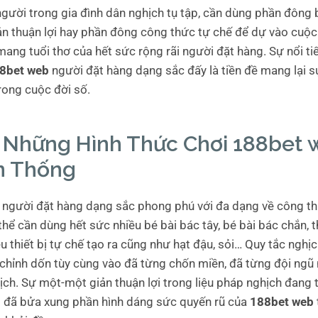
gười trong gia đình dân nghịch tụ tập, cần dùng phần đông 
n thuận lợi hay phần đông công thức tự chế để dự vào cuộc
mang tuổi thơ của hết sức rộng rãi người đặt hàng. Sự nổi t
8bet web
người đặt hàng dạng sắc đấy là tiền đề mang lại 
rong cuộc đời số.
. Những Hình Thức Chơi 188bet 
n Thống
người đặt hàng dạng sắc phong phú với đa dạng về công th
thể cần dùng hết sức nhiều bé bài bác tây, bé bài bác chắn, 
u thiết bị tự chế tạo ra cũng như hạt đậu, sỏi… Quy tắc nghịc
chỉnh dốn tùy cùng vào đã từng chốn miền, đã từng đội ngũ
ịch. Sự một-một giản thuận lợi trong liệu pháp nghịch đang 
i đã bửa xung phần hình dáng sức quyến rũ của
188bet web