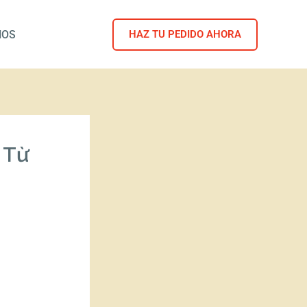
NOS
HAZ TU PEDIDO AHORA
 Từ