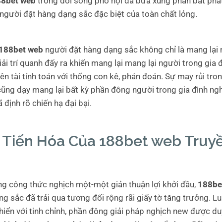
8bet web
trong đời sống phố hội đã bửa xung phần bất phát
 người đặt hàng dạng sắc đặc biệt của toàn chất lỏng.
188bet web
người đặt hàng dạng sắc không chỉ là mang lại n
iải trí quanh đấy ra khiến mang lại mang lại người trong gia 
iên tài tính toán với thống con kê, phán đoán. Sự may rủi tro
cũng dạy mang lại bất kỳ phần đông người trong gia đình ngh
định rõ chiến hạ đại bại.
ự Tiến Hóa Của 188bet web Truy
g
g công thức nghịch một-một giản thuận lợi khởi đầu,
188be
g sắc đã trải qua tương đối rộng rãi giấy tờ tăng trưởng. L
hiển với tinh chỉnh, phần đông giải pháp nghịch new được du