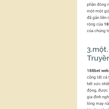
phần đông n
một-một giả
đã gắn liền 
rộng của
18
của chúng t
3.một
Truyề
188bet web
cũng tất cả 
hết sức nhiề
động, được 
gia đình ngh
lỏng may rủ