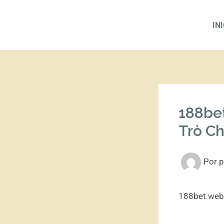
Ir
al
IN
contenido
188be
Trò Ch
Por
p
188bet web