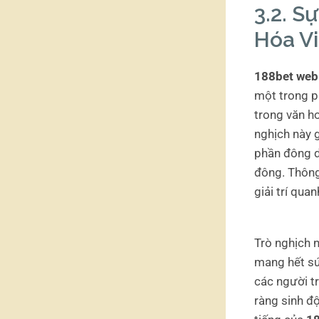
3.2. S
Hóa Vi
188bet web
một trong p
trong văn h
nghịch này 
phần đông dị
đông. Thôn
giải trí qua
Trò nghịch n
mang hết sứ
các người t
ràng sinh đ